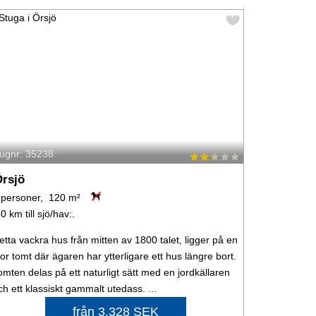
tugnr: 35238
rsjö
 personer, 120 m²
,0 km till sjö/hav:.
etta vackra hus från mitten av 1800 talet, ligger på en
tor tomt där ägaren har ytterligare ett hus längre bort.
omten delas på ett naturligt sätt med en jordkällaren
ch ett klassiskt gammalt utedass. ...
från 3.328 SEK