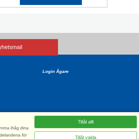
nyhetsmail
Login Ägare
Tillåt allt
komma ihåg dina
ddelandena för
Tillåt valda