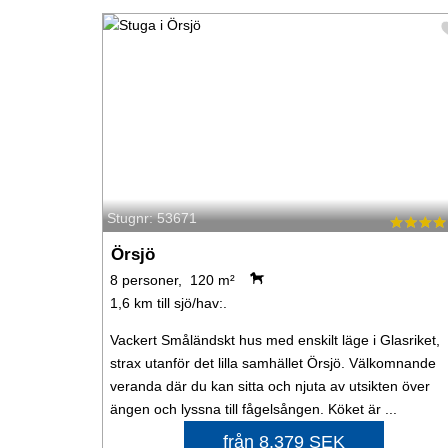
Stugnr: 53671
Örsjö
8 personer, 120 m²
1,6 km till sjö/hav:.
Vackert Småländskt hus med enskilt läge i Glasriket,
strax utanför det lilla samhället Örsjö. Välkomnande
veranda där du kan sitta och njuta av utsikten över
ängen och lyssna till fågelsången. Köket är ...
från 8.379 SEK