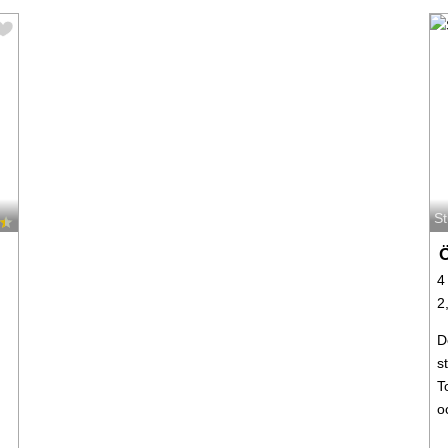
S
Ö
4
2
D
s
T
o