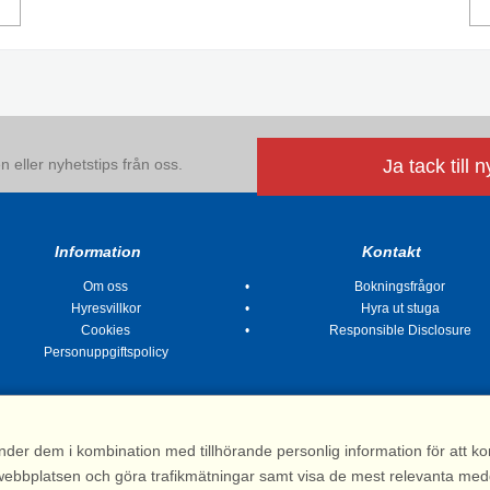
 eller nyhetstips från oss.
Ja tack till 
Information
Kontakt
Om oss
Bokningsfrågor
Hyresvillkor
Hyra ut stuga
Cookies
Responsible Disclosure
Personuppgiftspolicy
nder dem i kombination med tillhörande personlig information för att 
 av webbplatsen och göra trafikmätningar samt visa de mest relevanta me
Stugsommar |
Kvarngatan 2, 311 32 Falkenberg | Sverige