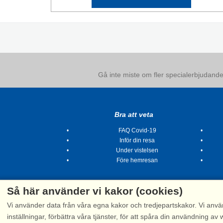
Gå inte miste om fler specialerbjudanden
Bra att veta
FAQ Covid-19
Inför din resa
Under vistelsen
Före hemresan
Så här använder vi kakor (cookies)
Vi använder data från våra egna kakor och tredjepartskakor. Vi anvä
inställningar, förbättra våra tjänster, för att spåra din användning