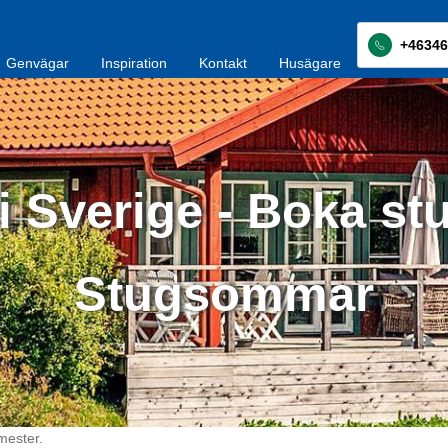
+46346
Genvägar
Inspiration
Kontakt
Husägare
i Sverige - Boka st
Stugsommar
mester.