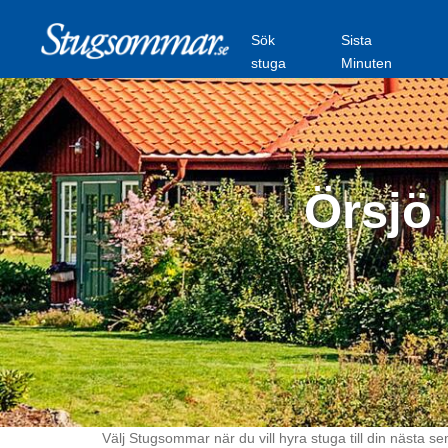
Sök
Sista
stuga
Minuten
Örsjö 
Välj Stugsommar när du vill hyra stuga till din nästa se