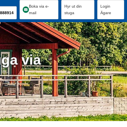
Boka via e-
Hyr ut din
Login
888914
mail
stuga
Ägare
uga via