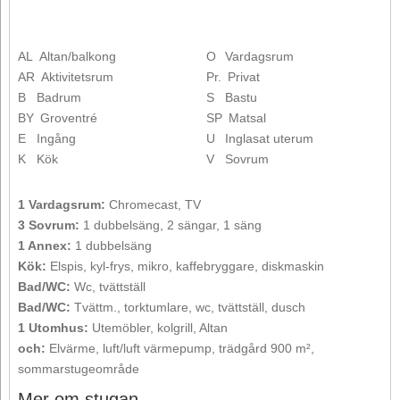
AL
Altan/balkong
O
Vardagsrum
AR
Aktivitetsrum
Pr.
Privat
B
Badrum
S
Bastu
BY
Groventré
SP
Matsal
E
Ingång
U
Inglasat uterum
K
Kök
V
Sovrum
1 Vardagsrum:
Chromecast, TV
3 Sovrum:
1 dubbelsäng, 2 sängar, 1 säng
1 Annex:
1 dubbelsäng
Kök:
Elspis, kyl-frys, mikro, kaffebryggare, diskmaskin
Bad/WC:
Wc, tvättställ
Bad/WC:
Tvättm., torktumlare, wc, tvättställ, dusch
1 Utomhus:
Utemöbler, kolgrill, Altan
och:
Elvärme, luft/luft värmepump, trädgård 900 m²,
sommarstugeområde
Mer om stugan