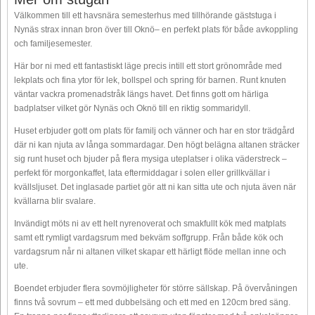
Välkommen till ett havsnära semesterhus med tillhörande gäststuga i
Nynäs strax innan bron över till Oknö– en perfekt plats för både avkoppling
och familjesemester.
Här bor ni med ett fantastiskt läge precis intill ett stort grönområde med
lekplats och fina ytor för lek, bollspel och spring för barnen. Runt knuten
väntar vackra promenadstråk längs havet. Det finns gott om härliga
badplatser vilket gör Nynäs och Oknö till en riktig sommaridyll.
Huset erbjuder gott om plats för familj och vänner och har en stor trädgård
där ni kan njuta av långa sommardagar. Den högt belägna altanen sträcker
sig runt huset och bjuder på flera mysiga uteplatser i olika väderstreck –
perfekt för morgonkaffet, lata eftermiddagar i solen eller grillkvällar i
kvällsljuset. Det inglasade partiet gör att ni kan sitta ute och njuta även när
kvällarna blir svalare.
Invändigt möts ni av ett helt nyrenoverat och smakfullt kök med matplats
samt ett rymligt vardagsrum med bekväm soffgrupp. Från både kök och
vardagsrum når ni altanen vilket skapar ett härligt flöde mellan inne och
ute.
Boendet erbjuder flera sovmöjligheter för större sällskap. På övervåningen
finns två sovrum – ett med dubbelsäng och ett med en 120cm bred säng.