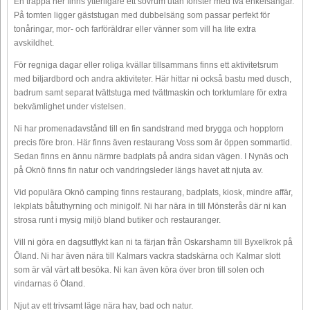
En trappa ner finns ytterligare ett sovrum utan fönster med två enkelsängar.
På tomten ligger gäststugan med dubbelsäng som passar perfekt för
tonåringar, mor- och farföräldrar eller vänner som vill ha lite extra
avskildhet.
För regniga dagar eller roliga kvällar tillsammans finns ett aktivitetsrum
med biljardbord och andra aktiviteter. Här hittar ni också bastu med dusch,
badrum samt separat tvättstuga med tvättmaskin och torktumlare för extra
bekvämlighet under vistelsen.
Ni har promenadavstånd till en fin sandstrand med brygga och hopptorn
precis före bron. Här finns även restaurang Voss som är öppen sommartid.
Sedan finns en ännu närmre badplats på andra sidan vägen. I Nynäs och
på Oknö finns fin natur och vandringsleder längs havet att njuta av.
Vid populära Oknö camping finns restaurang, badplats, kiosk, mindre affär,
lekplats båtuthyrning och minigolf. Ni har nära in till Mönsterås där ni kan
strosa runt i mysig miljö bland butiker och restauranger.
Vill ni göra en dagsutflykt kan ni ta färjan från Oskarshamn till Byxelkrok på
Öland. Ni har även nära till Kalmars vackra stadskärna och Kalmar slott
som är väl värt att besöka. Ni kan även köra över bron till solen och
vindarnas ö Öland.
Njut av ett trivsamt läge nära hav, bad och natur.