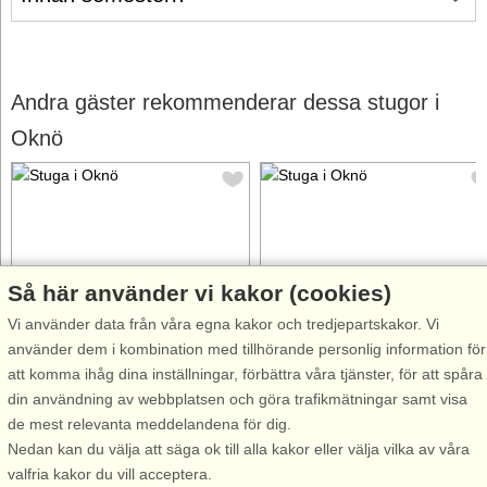
Andra gäster rekommenderar dessa stugor i
Oknö
Så här använder vi kakor (cookies)
Stugnr: 53927
Stugnr: 45989
Vi använder data från våra egna kakor och tredjepartskakor. Vi
Oknö
Oknö
använder dem i kombination med tillhörande personlig information för
8 personer, 86 m²
6 personer, 60 m²
att komma ihåg dina inställningar, förbättra våra tjänster, för att spåra
110 m till sjö/hav:.
120 m till sjö/hav:.
din användning av webbplatsen och göra trafikmätningar samt visa
Havsnära hus på fina
Mysigt hus på semesteridylliska
de mest relevanta meddelandena för dig.
semesterön Oknö där ni kan
Oknö med både utsikt och
Nedan kan du välja att säga ok till alla kakor eller välja vilka av våra
njuta av lugnet och se havet
närhet till havet. Ni har en
valfria kakor du vill acceptera.