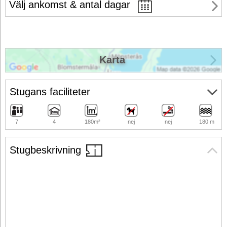
Välj ankomst & antal dagar
Karta
Stugans faciliteter
7
4
180m²
nej
nej
180 m
Stugbeskrivning