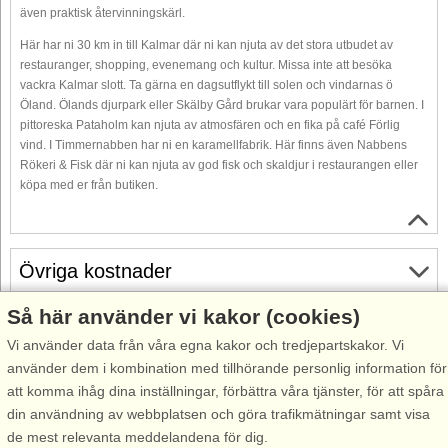
även praktisk återvinningskärl.
Här har ni 30 km in till Kalmar där ni kan njuta av det stora utbudet av
restauranger, shopping, evenemang och kultur. Missa inte att besöka
vackra Kalmar slott. Ta gärna en dagsutflykt till solen och vindarnas ö
Öland. Ölands djurpark eller Skälby Gård brukar vara populärt för barnen. I
pittoreska Pataholm kan njuta av atmosfären och en fika på café Förlig
vind. I Timmernabben har ni en karamellfabrik. Här finns även Nabbens
Rökeri & Fisk där ni kan njuta av god fisk och skaldjur i restaurangen eller
köpa med er från butiken.
Övriga kostnader
Så här använder vi kakor (cookies)
Gratis avbokning
Vi använder data från våra egna kakor och tredjepartskakor. Vi
Gratis avbokning fram till 35 dagar före ankomst. Gäller för
använder dem i kombination med tillhörande personlig information för
ankomster under perioden 18/7-2026 till 31/12-2027
att komma ihåg dina inställningar, förbättra våra tjänster, för att spåra
Se villkor här
din användning av webbplatsen och göra trafikmätningar samt visa
de mest relevanta meddelandena för dig.
Om området