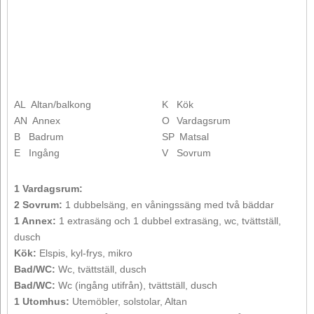
AL
Altan/balkong
K
Kök
AN
Annex
O
Vardagsrum
B
Badrum
SP
Matsal
E
Ingång
V
Sovrum
1 Vardagsrum:
2 Sovrum:
1 dubbelsäng, en våningssäng med två bäddar
1 Annex:
1 extrasäng och 1 dubbel extrasäng, wc, tvättställ,
dusch
Kök:
Elspis, kyl-frys, mikro
Bad/WC:
Wc, tvättställ, dusch
Bad/WC:
Wc (ingång utifrån), tvättställ, dusch
1 Utomhus:
Utemöbler, solstolar, Altan