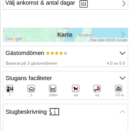
Välj ankomst & antal dagar
Karta
Gästomdömen
Baserat på 3 gästomdömen
4.0 av 5.0
Stugans faciliteter
7
3
100m²
nej
nej
170 m
Stugbeskrivning