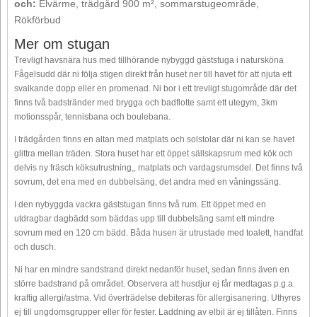
och:
Elvärme, trädgård 900 m², sommarstugeområde,
Rökförbud
Mer om stugan
Trevligt havsnära hus med tillhörande nybyggd gäststuga i natursköna
Fågelsudd där ni följa stigen direkt från huset ner till havet för att njuta ett
svalkande dopp eller en promenad. Ni bor i ett trevligt stugområde där det
finns två badstränder med brygga och badflotte samt ett utegym, 3km
motionsspår, tennisbana och boulebana.
I trädgården finns en altan med matplats och solstolar där ni kan se havet
glittra mellan träden. Stora huset har ett öppet sällskapsrum med kök och
delvis ny fräsch köksutrustning,, matplats och vardagsrumsdel. Det finns två
sovrum, det ena med en dubbelsäng, det andra med en våningssäng.
I den nybyggda vackra gäststugan finns två rum. Ett öppet med en
utdragbar dagbädd som bäddas upp till dubbelsäng samt ett mindre
sovrum med en 120 cm bädd. Båda husen är utrustade med toalett, handfat
och dusch.
Ni har en mindre sandstrand direkt nedanför huset, sedan finns även en
större badstrand på området. Observera att husdjur ej får medtagas p.g.a.
kraftig allergi/astma. Vid överträdelse debiteras för allergisanering. Uthyres
ej till ungdomsgrupper eller för fester. Laddning av elbil är ej tillåten. Finns