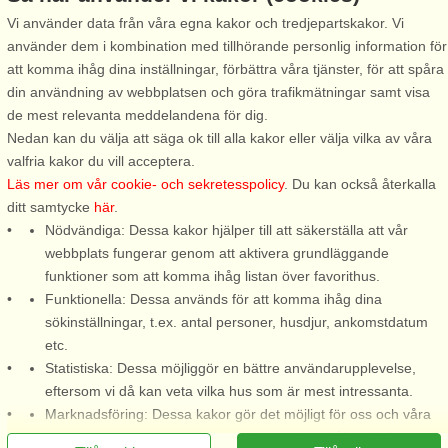
Vi använder data från våra egna kakor och tredjepartskakor. Vi
använder dem i kombination med tillhörande personlig information för
Stugnr: 54585
Stugnr: 43696
att komma ihåg dina inställningar, förbättra våra tjänster, för att spåra
Vena
Vena
din användning av webbplatsen och göra trafikmätningar samt visa
4 personer, 70 m²
6 personer, 80 m²
de mest relevanta meddelandena för dig.
300 m till sjö/hav:.
5 m till sjö/hav:.
Nedan kan du välja att säga ok till alla kakor eller välja vilka av våra
valfria kakor du vill acceptera.
Typisk svensk röd stuga med
Med bara ett par steg ner till
Läs mer om vår cookie- och sekretesspolicy
. Du kan också återkalla
vita knutar i den vackra byn
vattnet ligger detta charmiga
ditt samtycke
här
.
Dalsebo med några bofasta
trähus med skogen som
Nödvändiga: Dessa kakor hjälper till att säkerställa att vår
och några sommargäster. Byn
bakgrund. Varför inte ta ett
webbplats fungerar genom att aktivera grundläggande
ligger ca 35 km från Vimmerby
morgondopp i sjön Nerbjärken
funktioner som att komma ihåg listan över favorithus.
och ca 15 km till tätorten Vena.
för att vakna till och sedan sitta
Funktionella: Dessa används för att komma ihåg dina
Stugan är de senaste åren
kvar på bryggan och avnjuta ...
sökinställningar, t.ex. antal personer, husdjur, ankomstdatum
invändigt ...
etc.
från 6.173 SEK
från 12.143 SEK
Statistiska: Dessa möjliggör en bättre användarupplevelse,
eftersom vi då kan veta vilka hus som är mest intressanta.
Marknadsföring: Dessa kakor gör det möjligt för oss och våra
partners att leverera det mest relevanta innehållet till dig.