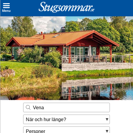
×
Menu
Sök stuga
Sista Minuten
Genvägar
Inspiration
Kontakt
Husägare
Se hur mycket du kan tjäna
Vena
Räkna ut din
När och hur länge?
hyresintäkt
Personer