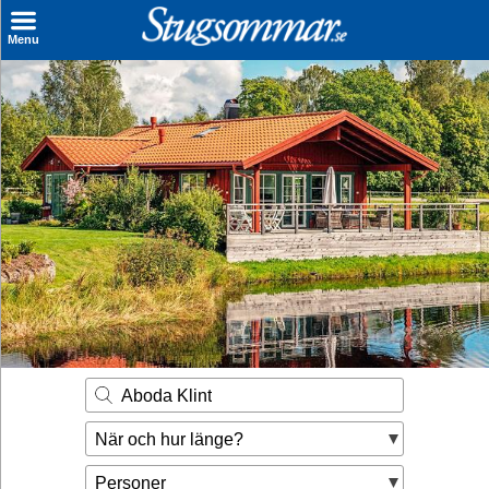
×
Menu
Sök stuga
Sista Minuten
Genvägar
Inspiration
Kontakt
Husägare
Se hur mycket du kan tjäna
Aboda Klint
Räkna ut din
När och hur länge?
hyresintäkt
Personer