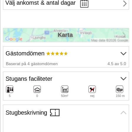
Välj ankomst & antal dagar
Karta
Gästomdömen
Baserat på 4 gästomdömen
4.5 av 5.0
Stugans faciliteter
5
0
50m²
nej
150 m
Stugbeskrivning