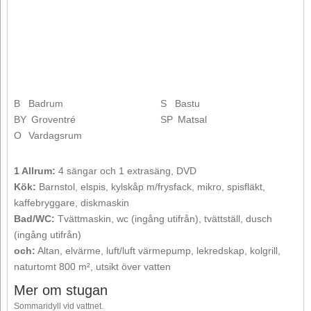
B
Badrum
S
Bastu
BY
Groventré
SP
Matsal
O
Vardagsrum
1 Allrum:
4 sängar och 1 extrasäng, DVD
Kök:
Barnstol, elspis, kylskåp m/frysfack, mikro, spisfläkt,
kaffebryggare, diskmaskin
Bad/WC:
Tvättmaskin, wc (ingång utifrån), tvättställ, dusch
(ingång utifrån)
och:
Altan, elvärme, luft/luft värmepump, lekredskap, kolgrill,
naturtomt 800 m², utsikt över vatten
Mer om stugan
Sommaridyll vid vattnet.