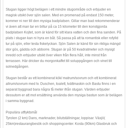
Stugan ligger högt belägen i ett mindre stugområde och erbjuder en
magisk utsikt över sjön salen. Med en promenad på endast 150 meter,
kommer ni ner till den mysiga badplatsen. Gillar man bad rekommenderar
vi även att man tar en biltur på ca 15 kilometer till den konstgjorda
badplatsen Kojtet, som är känd för sitt klara vatten och den fina sanden. På
plats i stugan kan ni hyra en båt. Så passa på att ta romantisk eller rofylld
tur på sjön, eller testa fiskelyckan. Sjön Salen är känd för sin rikliga mängd
stor gös, gädda och abborre. Stugan är på 50 kvadratmeter och mysigt
inredd och erbjuder utsikt över viken från flera håll, inte minst från
terrassen. Här dricker du morgonkaffet till soluppgången och vinet till
solnedgången.
Stugan består av ett kombinerat kök/ matrum/sovrum och ett kombinerat
allrum/sovrum med tv. Duschen, toalett, tvättmaskin och Bastu finns i en
separat byggnad bara några få meter ifrån stugan. Värden erbjuder
dessutom er att mot ersättning använda den mysiga bastun som är belägen
i samma byggnad.
Populära utflyktsmål
Tyrolen (2 km) Dans, marknader, bilutställningar, loppisar. Växjö(
25km)restaurangbesök och shoppingcenter. Kosta (90km) Glasbruk och