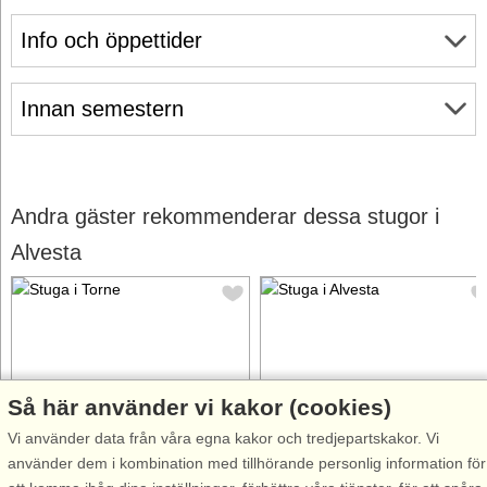
Info och öppettider
Innan semestern
Andra gäster rekommenderar dessa stugor i
Alvesta
Så här använder vi kakor (cookies)
Stugnr: 54831
Stugnr: 53892
Vi använder data från våra egna kakor och tredjepartskakor. Vi
Torne
Alvesta
använder dem i kombination med tillhörande personlig information för
5 personer, 55 m²
4 personer, 100 m²