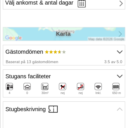
Välj ankomst & antal dagar
Karta
Gästomdömen
Baserat på 13 gästomdömen
3.5 av 5.0
Stugans faciliteter
4
0
30m²
nej
nej
Inkl.
650 m
Stugbeskrivning