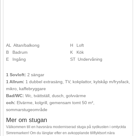
AL
Altan/balkong
H
Loft
B
Badrum
K
Kök
E
Ingång
ST
Undervåning
1 Sovloft:
2 sängar
1 Allrum:
1 dubbel extrasäng, TV, kokplattor, kylskåp m/frysfack,
mikro, kaffebryggare
Bad/WC:
Wc, tvättställ, dusch, golvvärme
och:
Elvärme, kolgrill, gemensam tomt 50 m²,
sommarstugeområde
Mer om stugan
Välkommen till en havsnära moderniserad stuga på sydkusten i omtyckta
Simremarken! Om du längtar efter en avkopplande tillflyktsort nära