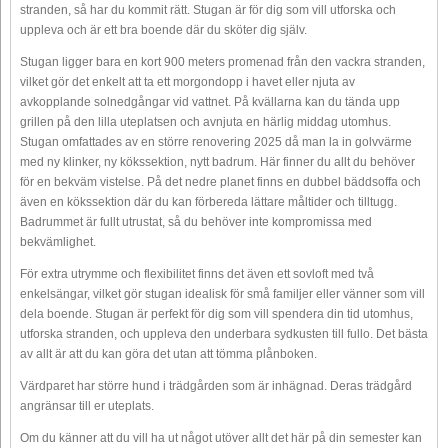
stranden, så har du kommit rätt. Stugan är för dig som vill utforska och
uppleva och är ett bra boende där du sköter dig själv.
Stugan ligger bara en kort 900 meters promenad från den vackra stranden,
vilket gör det enkelt att ta ett morgondopp i havet eller njuta av
avkopplande solnedgångar vid vattnet. På kvällarna kan du tända upp
grillen på den lilla uteplatsen och avnjuta en härlig middag utomhus.
Stugan omfattades av en större renovering 2025 då man la in golvvärme
med ny klinker, ny kökssektion, nytt badrum. Här finner du allt du behöver
för en bekväm vistelse. På det nedre planet finns en dubbel bäddsoffa och
även en kökssektion där du kan förbereda lättare måltider och tilltugg.
Badrummet är fullt utrustat, så du behöver inte kompromissa med
bekvämlighet.
För extra utrymme och flexibilitet finns det även ett sovloft med två
enkelsängar, vilket gör stugan idealisk för små familjer eller vänner som vill
dela boende. Stugan är perfekt för dig som vill spendera din tid utomhus,
utforska stranden, och uppleva den underbara sydkusten till fullo. Det bästa
av allt är att du kan göra det utan att tömma plånboken.
Värdparet har större hund i trädgården som är inhägnad. Deras trädgård
angränsar till er uteplats.
Om du känner att du vill ha ut något utöver allt det här på din semester kan