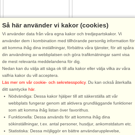
Så här använder vi kakor (cookies)
Stugnr: 48422
Stugnr: 6444
Vi använder data från våra egna kakor och tredjepartskakor. Vi
Beddingestrand
Gislövs läge
använder dem i kombination med tillhörande personlig information för
8 personer, 120 m²
5 personer, 86 m²
att komma ihåg dina inställningar, förbättra våra tjänster, för att spåra
10 m till sjö/hav:.
200 m till sjö/hav:.
din användning av webbplatsen och göra trafikmätningar samt visa
Här välkomnas du rätt in bland
Välkommen till denna fräscha
de mest relevanta meddelandena för dig.
hav och stillhet i det här
och stilfulla stuga med
Nedan kan du välja att säga ok till alla kakor eller välja vilka av våra
charmiga boendet där tomten
fantastiskt läge med bara ca
valfria kakor du vill acceptera.
går precis vid strandkanten i
200 meter till en barnvänlig
Läs mer om vår cookie- och sekretesspolicy
. Du kan också återkalla
pittoreska Beddingestrand, en
långgrund sandstrand och
ditt samtycke
här
.
gammal fiskeby en gång i tiden
badbrygga! Perfekt beläget i
Nödvändiga: Dessa kakor hjälper till att säkerställa att vår
från 1700-talet. Från tomten ...
Gislövs Strandmark, ett lugnt
webbplats fungerar genom att aktivera grundläggande funktioner
och naturskönt ...
som att komma ihåg listan över favorithus.
Funktionella: Dessa används för att komma ihåg dina
från 8.607 SEK
från 11.393 SEK
sökinställningar, t.ex. antal personer, husdjur, ankomstdatum etc.
Statistiska: Dessa möjliggör en bättre användarupplevelse,