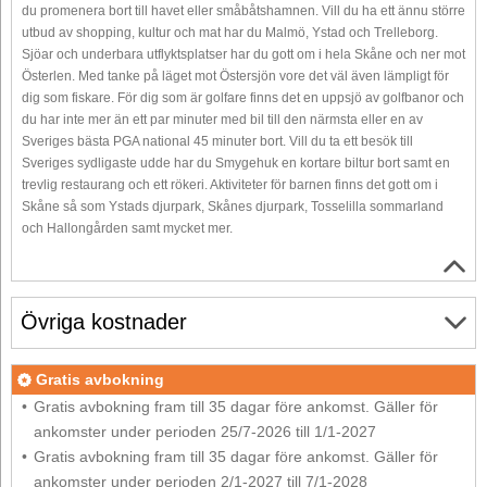
du promenera bort till havet eller småbåtshamnen. Vill du ha ett ännu större
utbud av shopping, kultur och mat har du Malmö, Ystad och Trelleborg.
Sjöar och underbara utflyktsplatser har du gott om i hela Skåne och ner mot
Österlen. Med tanke på läget mot Östersjön vore det väl även lämpligt för
dig som fiskare. För dig som är golfare finns det en uppsjö av golfbanor och
du har inte mer än ett par minuter med bil till den närmsta eller en av
Sveriges bästa PGA national 45 minuter bort. Vill du ta ett besök till
Sveriges sydligaste udde har du Smygehuk en kortare biltur bort samt en
trevlig restaurang och ett rökeri. Aktiviteter för barnen finns det gott om i
Skåne så som Ystads djurpark, Skånes djurpark, Tosselilla sommarland
och Hallongården samt mycket mer.
Övriga kostnader
Gratis avbokning
Gratis avbokning fram till 35 dagar före ankomst. Gäller för
ankomster under perioden 25/7-2026 till 1/1-2027
Gratis avbokning fram till 35 dagar före ankomst. Gäller för
ankomster under perioden 2/1-2027 till 7/1-2028