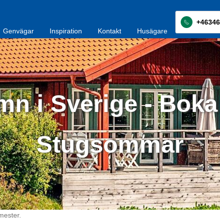
+46346
Genvägar
Inspiration
Kontakt
Husägare
n i Sverige - Boka
Stugsommar
mester.