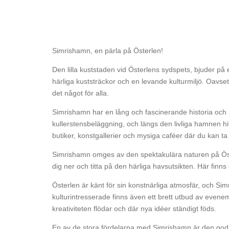
Simrishamn, en pärla på Österlen!
Den lilla kuststaden vid Österlens sydspets, bjuder på 
härliga kuststräckor och en levande kulturmiljö. Oavse
det något för alla.
Simrishamn har en lång och fascinerande historia och
kullerstensbeläggning, och längs den livliga hamnen h
butiker, konstgallerier och mysiga caféer där du kan ta
Simrishamn omges av den spektakulära naturen på Öster
dig ner och titta på den härliga havsutsikten. Här finn
Österlen är känt för sin konstnärliga atmosfär, och Simr
kulturintresserade finns även ett brett utbud av evenem
kreativiteten flödar och där nya idéer ständigt föds.
En av de stora fördelarna med Simrishamn är den goda 