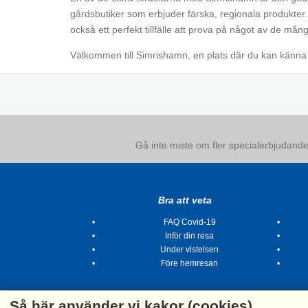
gårdsbutiker som erbjuder färska, regionala produkter. 
också ett perfekt tillfälle att prova på något av de må
Välkommen till Simrishamn, en plats där du kan känn
Gå inte miste om fler specialerbjudanden
Bra att veta
FAQ Covid-19
Inför din resa
Under vistelsen
Före hemresan
Så här använder vi kakor (cookies)