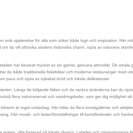
en unik upplevelse för alla som söker både lugn och inspiration. Här möt
tt om du vill utforska stadens historiska charm, njuta av naturens skön
 staden har bevarat mycket av sin gamla, genuina atmosfär. De smala 
ittar du både traditionella fiskebåtar och moderna restauranger med ut
 en paus och njuta av nybakat bröd och lokala delikatesser.
len. Längs de böljande fälten och de vackra stränderna kan du njuta av
s också flera naturreservat och vandringsleder, som ger dig möjlighet at
ishamn är inget undantag. Här hittar du flera konstgallerier och ateljéer
ang, från musik- och teaterföreställningar till konstfestivaler och han
maten, ofta baserad på lokala råvaror. I staden och omgivningarna finn