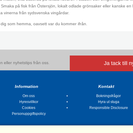
Smaka på fisk från Östersjön, lokalt odlade grönsaker eller kanske en bi
nga vinerna från sydsvenska vingårdar.
a dig som hemma, oavsett var du kommer ifrån.
 eller nyhetstips från oss.
Ja tack till 
Information
Kontakt
Om oss
Bokningsfrågor
Hyresvillkor
Hyra ut stuga
Cookies
Responsible Disclosure
Personuppgiftspolicy