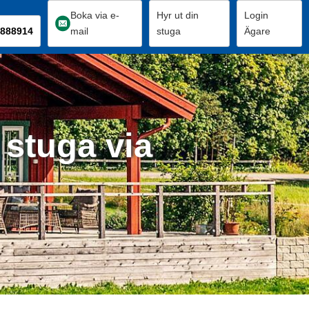
Boka via e-
Hyr ut din
Login
888914
mail
stuga
Ägare
 stuga via