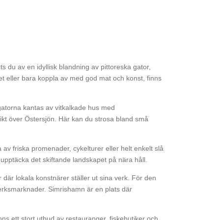
s du av en idyllisk blandning av pittoreska gator,
het eller bara koppla av med god mat och konst, finns
gatorna kantas av vitkalkade hus med
sikt över Östersjön. Här kan du strosa bland små
 friska promenader, cykelturer eller helt enkelt slå
t upptäcka det skiftande landskapet på nära håll.
 där lokala konstnärer ställer ut sina verk. För den
tverksmarknader. Simrishamn är en plats där
s ett stort utbud av restauranger, fiskebutiker och