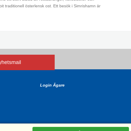
t traditionell österlensk ost. Ett besök i Simrishamn är
nyhetsmail
Login Ägare