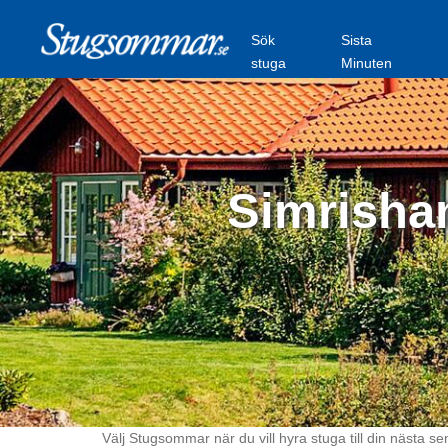
Sök
Sista
stuga
Minuten
Simrisham
Välj Stugsommar när du vill hyra stuga till din nästa se