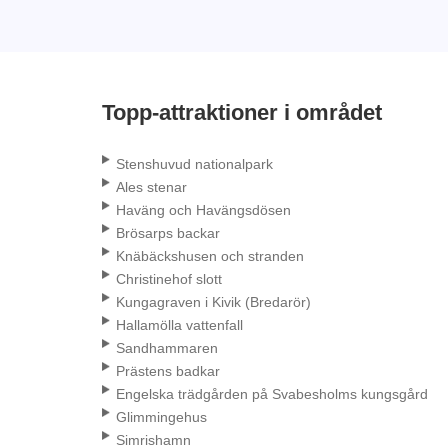
Topp-attraktioner i området
Stenshuvud nationalpark
Ales stenar
Haväng och Havängsdösen
Brösarps backar
Knäbäckshusen och stranden
Christinehof slott
Kungagraven i Kivik (Bredarör)
Hallamölla vattenfall
Sandhammaren
Prästens badkar
Engelska trädgården på Svabesholms kungsgård
Glimmingehus
Simrishamn