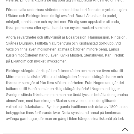
vistelse. En utmärkt plats för dig som dig vill upptäcka Åhus med omnejd.
Förutom alla underbara stränder en kort biltur bort finns det mycket att göra
i Skåne och Blekinge inom rimligt avstånd. Bara i Åhus har du padel,
minigolf, tennisbanor och mycket mer. För dig som uppskattar att bada,
fiska, promenera eller cykla, har du hur mycket vackert som helst.
Andra sevärdheter och utflyktsmål är Bosarpssjön, Hammarsjön, Ringsjön,
Skånes Djurpark, Fulltofta Naturcentrum och Kristianstad golfklubb. Vid
Vaxsjön finns även möjligheten att hyra båt för en mindre peng. Längs
kusten mot Österlen har du även Kiviks Musteri, Stenshuvud, Karl Fredrik
på Eklaholm och mycket, mycket mer.
Blekinge skärgård är rikt på bra fiskeområden och man har även nära till
Mörrum med laxfiske. Vill du ut i skärgården finns det skärgårdsturer och
fisketurer som går ut från flera ställen i närheten. Från Nogersund går det
båtturer ut till Hanö som är en riktig skärgårdspärla! I Nogersund ligger
Sveriges största fiskehamn men man har ändå lyckats behålla den genuina
atmosfären, med hamnkrogen Skutan som vetter ut mot det glittrande
vattnet och fiskebåtarna. Byn har gamla traditioner och delar av 1800-talets
bebyggelse finns fortfarande kvar. Detta syns bland annat på tomternas
avlånga garnhagar, där man en gång i tiden hängde sina fiskenät på tork.