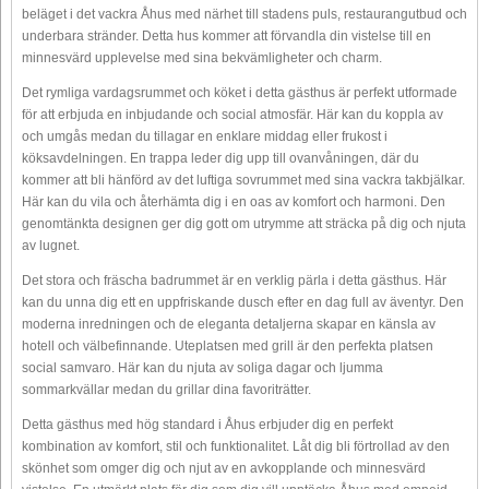
beläget i det vackra Åhus med närhet till stadens puls, restaurangutbud och
underbara stränder. Detta hus kommer att förvandla din vistelse till en
minnesvärd upplevelse med sina bekvämligheter och charm.
Det rymliga vardagsrummet och köket i detta gästhus är perfekt utformade
för att erbjuda en inbjudande och social atmosfär. Här kan du koppla av
och umgås medan du tillagar en enklare middag eller frukost i
köksavdelningen. En trappa leder dig upp till ovanvåningen, där du
kommer att bli hänförd av det luftiga sovrummet med sina vackra takbjälkar.
Här kan du vila och återhämta dig i en oas av komfort och harmoni. Den
genomtänkta designen ger dig gott om utrymme att sträcka på dig och njuta
av lugnet.
Det stora och fräscha badrummet är en verklig pärla i detta gästhus. Här
kan du unna dig ett en uppfriskande dusch efter en dag full av äventyr. Den
moderna inredningen och de eleganta detaljerna skapar en känsla av
hotell och välbefinnande. Uteplatsen med grill är den perfekta platsen
social samvaro. Här kan du njuta av soliga dagar och ljumma
sommarkvällar medan du grillar dina favoriträtter.
Detta gästhus med hög standard i Åhus erbjuder dig en perfekt
kombination av komfort, stil och funktionalitet. Låt dig bli förtrollad av den
skönhet som omger dig och njut av en avkopplande och minnesvärd