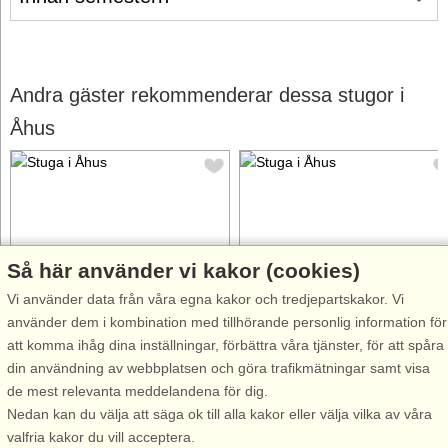
Andra gäster rekommenderar dessa stugor i
Åhus
Så här använder vi kakor (cookies)
Stugnr: 50850
Stugnr: 50863
Vi använder data från våra egna kakor och tredjepartskakor. Vi
Åhus
Åhus
använder dem i kombination med tillhörande personlig information för
6 personer, 128 m²
4 personer, 30 m²
att komma ihåg dina inställningar, förbättra våra tjänster, för att spåra
600 m till sjö/hav:.
600 m till sjö/hav:.
din användning av webbplatsen och göra trafikmätningar samt visa
Välkomna till en av Skånes
Välkomna till en av Skånes
de mest relevanta meddelandena för dig.
finaste sommarplatser – Åhus!
finaste sommarplatser – Åhus!
Nedan kan du välja att säga ok till alla kakor eller välja vilka av våra
En bekväm stuga inbäddat i
En bekväm stuga inbäddat i
valfria kakor du vill acceptera.