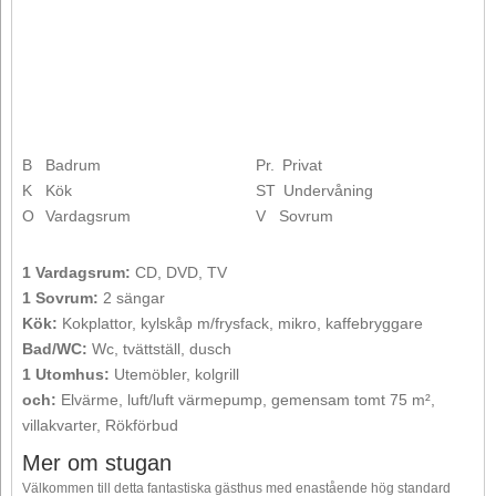
B
Badrum
Pr.
Privat
K
Kök
ST
Undervåning
O
Vardagsrum
V
Sovrum
1 Vardagsrum:
CD, DVD, TV
1 Sovrum:
2 sängar
Kök:
Kokplattor, kylskåp m/frysfack, mikro, kaffebryggare
Bad/WC:
Wc, tvättställ, dusch
1 Utomhus:
Utemöbler, kolgrill
och:
Elvärme, luft/luft värmepump, gemensam tomt 75 m²,
villakvarter, Rökförbud
Mer om stugan
Välkommen till detta fantastiska gästhus med enastående hög standard