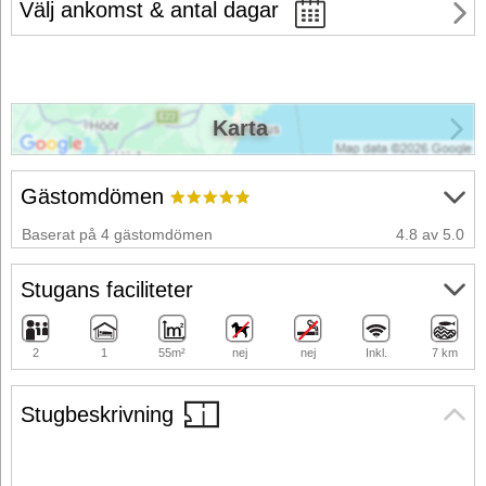
Välj ankomst & antal dagar
Karta
Gästomdömen
Baserat på 4 gästomdömen
4.8 av 5.0
Stugans faciliteter
2
1
55m²
nej
nej
Inkl.
7 km
Stugbeskrivning