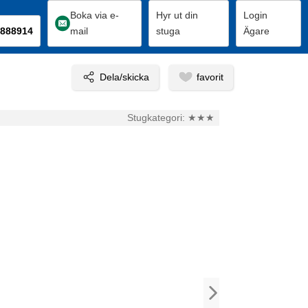
Boka via e-
Hyr ut din
Login
888914
mail
stuga
Ägare
Stugkategori:
★★★