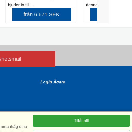
bjuder in till ...
denna ...
från 6.671 SEK
från 1.908 
nyhetsmail
Login Ägare
Tillåt allt
komma ihåg dina