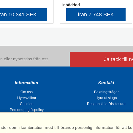
inbäddad ...
från 10.341 SEK
från 7.748 SEK
 eller nyhetstips från oss.
Ja tack till 
Information
Kontakt
Om oss
Bokningsfrågor
Hyresvillkor
Hyra ut stuga
Cookies
Responsible Disclosure
Personuppgiftspolicy
nder dem i kombination med tillhörande personlig information för att 