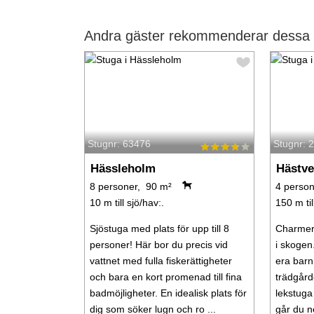
Andra gäster rekommenderar dessa 
Stugnr: 63476
Stugnr: 
Hässleholm
Hästv
8 personer, 90 m²
4 person
10 m till sjö/hav:.
150 m til
Sjöstuga med plats för upp till 8
Charmera
personer! Här bor du precis vid
i skogen.
vattnet med fulla fiskerättigheter
era barn 
och bara en kort promenad till fina
trädgård
badmöjligheter. En idealisk plats för
lekstuga
dig som söker lugn och ro ...
går du ne