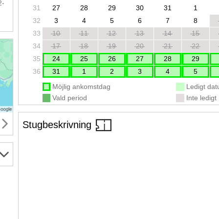
2-
31
27
28
29
30
31
1
32
3
4
5
6
7
8
33
10
11
12
13
14
15
34
17
18
19
20
21
22
35
24
25
26
27
28
29
36
31
1
2
3
4
5
Möjlig ankomstdag
Ledigt da
Vald period
Inte ledigt
Stugbeskrivning