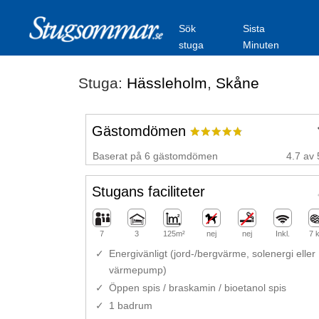
Sök
Sista
stuga
Minuten
Stuga:
Hässleholm
,
Skåne
Gästomdömen
Baserat på 6 gästomdömen
4.7 av 
Stugans faciliteter
7
3
125m²
nej
nej
Inkl.
7 
Energivänligt (jord-/bergvärme, solenergi eller
värmepump)
Öppen spis / braskamin / bioetanol spis
1 badrum