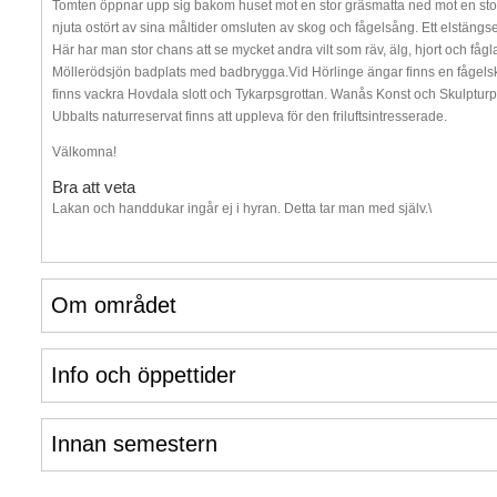
Tomten öppnar upp sig bakom huset mot en stor gräsmatta ned mot en stor
njuta ostört av sina måltider omsluten av skog och fågelsång. Ett elstängsel 
Här har man stor chans att se mycket andra vilt som räv, älg, hjort och fågl
Möllerödsjön badplats med badbrygga.Vid Hörlinge ängar finns en fågels
finns vackra Hovdala slott och Tykarpsgrottan. Wanås Konst och Skulpturp
Ubbalts naturreservat finns att uppleva för den friluftsintresserade.
Välkomna!
Bra att veta
Lakan och handdukar ingår ej i hyran. Detta tar man med själv.\
Om området
Info och öppettider
Innan semestern