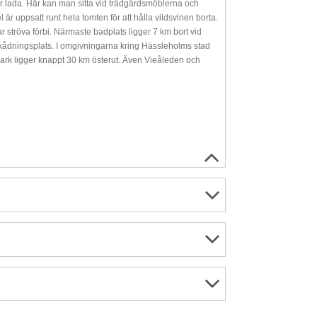
 lada. Här kan man sitta vid trädgårdsmöblerna och
är uppsatt runt hela tomten för att hålla vildsvinen borta.
ar ströva förbi. Närmaste badplats ligger 7 km bort vid
kådningsplats. I omgivningarna kring Hässleholms stad
ark ligger knappt 30 km österut. Även Vieåleden och