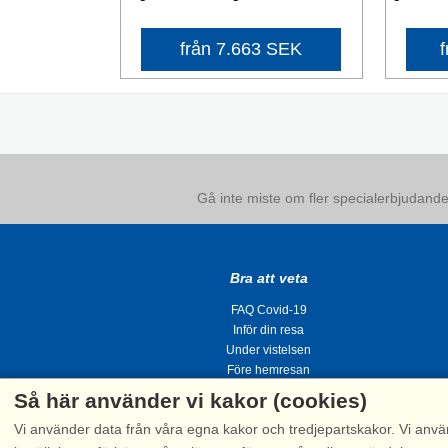
från 7.663 SEK
Gå inte miste om fler specialerbjudanden
Bra att veta
FAQ Covid-19
Inför din resa
Under vistelsen
Före hemresan
Så här använder vi kakor (cookies)
Vi använder data från våra egna kakor och tredjepartskakor. Vi anvä