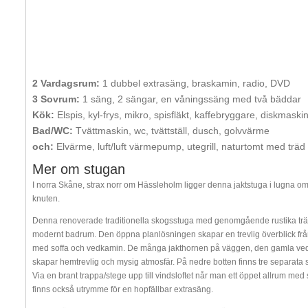
2 Vardagsrum:
1 dubbel extrasäng, braskamin, radio, DVD
3 Sovrum:
1 säng, 2 sängar, en våningssäng med två bäddar
Kök:
Elspis, kyl-frys, mikro, spisfläkt, kaffebryggare, diskmaski
Bad/WC:
Tvättmaskin, wc, tvättställ, dusch, golvvärme
och:
Elvärme, luft/luft värmepump, utegrill, naturtomt med träd
Mer om stugan
I norra Skåne, strax norr om Hässleholm ligger denna jaktstuga i lugna 
knuten.
Denna renoverade traditionella skogsstuga med genomgående rustika trägol
modernt badrum. Den öppna planlösningen skapar en trevlig överblick frå
med soffa och vedkamin. De många jakthornen på väggen, den gamla vedspi
skapar hemtrevlig och mysig atmosfär. På nedre botten finns tre separata
Via en brant trappa/stege upp till vindsloftet når man ett öppet allrum med s
finns också utrymme för en hopfällbar extrasäng.