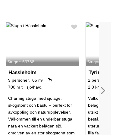
Stugnr: 63788
Stugnr: 37417
Hässleholm
Tyringe
9 personer, 65 m²
2 personer, 23 m²
700 m till sjö/hav:.
2,0 km till sjö/hav:.
Charmig stuga med sjöläge,
Välkommen till denna lill
skogstomt och bastu – perfekt för
belägna stuga med en m
avkoppling och naturupplevelser.
utsikt över Finjasjön. Er
Välkommen till en underbar stuga
består av ett allrum och 
nära en vackert belägen sjö,
uterum med stora fönste
omgiven av en stor skogstomt som
lilla familjen på två har 