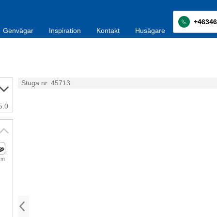
+46346
Genvägar
Inspiration
Kontakt
Husägare
Stuga nr. 45713
5.0
km