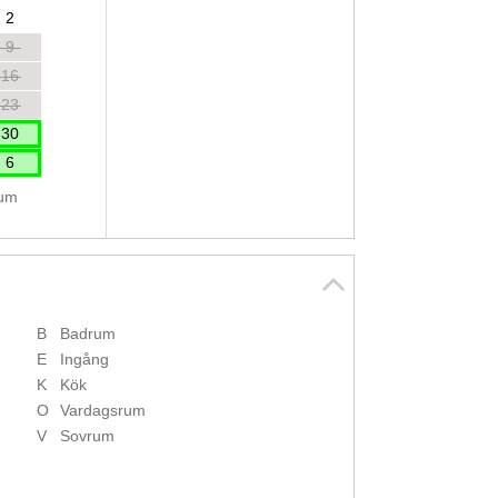
2
9
16
23
30
6
tum
B
Badrum
E
Ingång
K
Kök
O
Vardagsrum
V
Sovrum