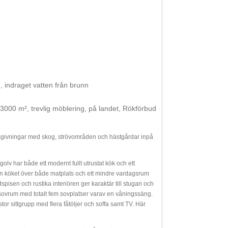
n, indraget vatten från brunn
 3000 m², trevlig möblering, på landet, Rökförbud
omgivningar med skog, strövområden och hästgårdar inpå
v har både ett modernt fullt utrustat kök och ett
n köket över både matplats och ett mindre vardagsrum
sen och rustika interiören ger karaktär till stugan och
 sovrum med totalt fem sovplatser varav en våningssäng.
tor sittgrupp med flera fåtöljer och soffa samt TV. Här