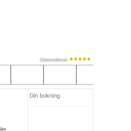
Gästomdömen
Din bokning
Sön