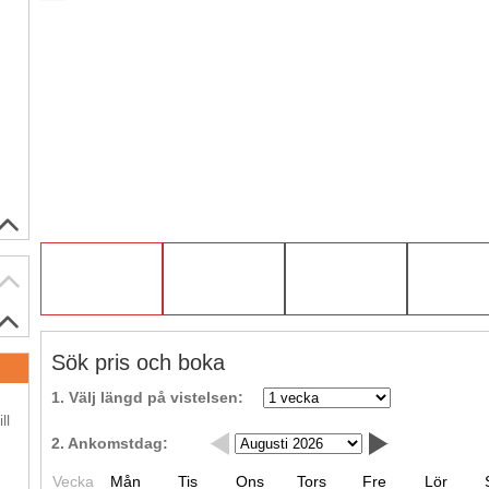
Sök pris och boka
.
1. Välj längd på vistelsen:
ll
2. Ankomstdag:
.
Vecka
Mån
Tis
Ons
Tors
Fre
Lör