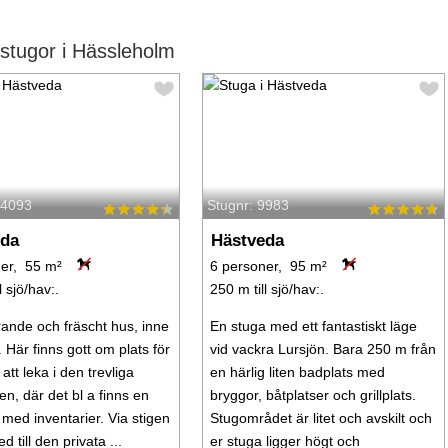
stugor i Hässleholm
24093
Stugnr: 9983
eda
Hästveda
er, 55 m²
6 personer, 95 m²
l sjö/hav:.
250 m till sjö/hav:.
nde och fräscht hus, inne
En stuga med ett fantastiskt läge
 Här finns gott om plats för
vid vackra Lursjön. Bara 250 m från
att leka i den trevliga
en härlig liten badplats med
en, där det bl a finns en
bryggor, båtplatser och grillplats.
 med inventarier. Via stigen
Stugområdet är litet och avskilt och
d till den privata ...
er stuga ligger högt och