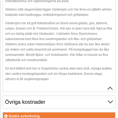
instruktionerna och uppmaningarna på plast.
Alldeles intill stugområdet ligger Västersjön och här finns en jättefin allmän
badplats med badbrygga, omklädningsrum och grillplatser.
Västersjön har ett gott fiskebestånd av bland annat gädda, gös, abborre,
sutare, braxen och ål. Fiskekort krävs. Här kan ni även hyra båt. Njut av fika
och en härlig utsikt mot Västersjön. I närheten finns Djurholmens
naturreservat med flera fina vandringsleder och fika- och grillplatser.
Alldeles andra sidan Hallandsåsen finns Vallåsens där du kan åka skidor
på vintern och cykla downhill på sommaren. På Kungsbygget kan du åka
sommarrodel. Besök Bjäre- och Kullahalvön. Här hittar ni massor av fina
utflyktsmål och smultronställe.
En kort bilfärd bort har ni Ängelholms vackra stad med små, mysiga butiker,
den vackra hembygdsparken och sin långa badstrand. Denna stuga
uthyres ej till ungdomsgrupper.
Övriga kostnader
Gratis avbokning