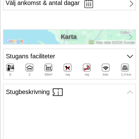
Välj ankomst & antal dagar
Karta
Stugans faciliteter
6
2
69m²
nej
nej
Inkl.
1,4 km
Stugbeskrivning