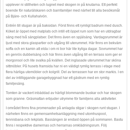
upplever ni stillheten och lugnet med skogen in på knutarna. Ett perfekt
boende för naturälskaren och barnfamiljer med närhet till alla besöksmål
på Bjäre- och Kullahalvön.
Entrén till stugan är på baksidan. Först finns ett rymligt badrum med dusch.
Köket är öppet med matplats och intill ett öppet rum som har en utdragbar
säng med två sängplatser. Det finns även en spjälsäng. Vardagsrummet är
ljust med stora glaspartier och utgång till uterummet. Här finns en bekväm
soffa och en kamin att elda i om ni bor här lite kyliga dagar. Sovrummet har
en genrös dubbelsäng och här finns även utgång till en terrass som ger er
morgonsol och lite svalka på kvällen. Det inglasade uterummet har sköna
sittmöbler. På husets framsida har ni en väldigt rymlig terrass i etage med
flera härliga utemöbler och kolgrill. Del av terrassen har en stor markis. I en
del av intilliggande garagebyggnad har ett gästrum med en rymlig
familjesäng.
Tomten är vackert inbäddad av härligt blommande buskar och har skogen
som granne. Gräsmattan erbjuder utrymme för familjens alla aktiviteter.
I området finns fina promenader på anlagda stigar i skogen runt stugan. I
närheten finns en gemensamhetsanläggning med utomhuspool,
tennisbana och lekplats. Bassängen är endast öppen på sommaren. Bastu
finns i respektive damernas och herrarnas omklädningsrum. Följ