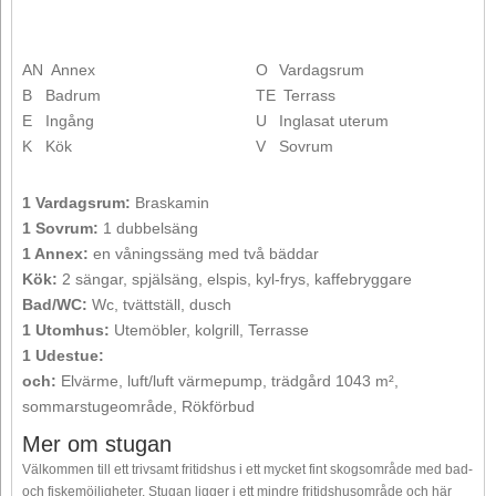
AN
Annex
O
Vardagsrum
B
Badrum
TE
Terrass
E
Ingång
U
Inglasat uterum
K
Kök
V
Sovrum
1 Vardagsrum:
Braskamin
1 Sovrum:
1 dubbelsäng
1 Annex:
en våningssäng med två bäddar
Kök:
2 sängar, spjälsäng, elspis, kyl-frys, kaffebryggare
Bad/WC:
Wc, tvättställ, dusch
1 Utomhus:
Utemöbler, kolgrill, Terrasse
1 Udestue:
och:
Elvärme, luft/luft värmepump, trädgård 1043 m²,
sommarstugeområde, Rökförbud
Mer om stugan
Välkommen till ett trivsamt fritidshus i ett mycket fint skogsområde med bad-
och fiskemöjligheter. Stugan ligger i ett mindre fritidshusområde och här