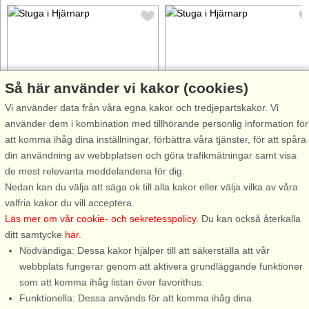
Så här använder vi kakor (cookies)
Stugnr: 48301
Stugnr: 65468
Vi använder data från våra egna kakor och tredjepartskakor. Vi
Hjärnarp
Hjärnarp
använder dem i kombination med tillhörande personlig information för
5 personer, 50 m²
8 personer, 100 m²
att komma ihåg dina inställningar, förbättra våra tjänster, för att spåra
1,3 km till sjö/hav:.
7 km till sjö/hav:.
din användning av webbplatsen och göra trafikmätningar samt visa
Välkommen till ett trivsamt
Ett härligt semesterboende vid
de mest relevanta meddelandena för dig.
fritidshus i ett mycket lugnt och
foten av Hallandsåsen. Ett
Nedan kan du välja att säga ok till alla kakor eller välja vilka av våra
trivsamt stugområde med bad-
varsamt renoverat hus med
valfria kakor du vill acceptera.
och fiskemöjligheter. Här
mycket charm och hög
Läs mer om vår cookie- och sekretesspolicy
. Du kan också återkalla
upplever ni stillheten och lugnet
trivselfaktor. Ni har ett perfekt
ditt samtycke
här
.
i en insynsskyddad, grönskande
utgångsläge till halvöns små
Nödvändiga: Dessa kakor hjälper till att säkerställa att vår
oas. Ett perfekt boende ...
kustorter, pittoreska små
webbplats fungerar genom att aktivera grundläggande funktioner
hamnar ...
som att komma ihåg listan över favorithus.
Funktionella: Dessa används för att komma ihåg dina
från 6.285 SEK
från 8.504 SEK