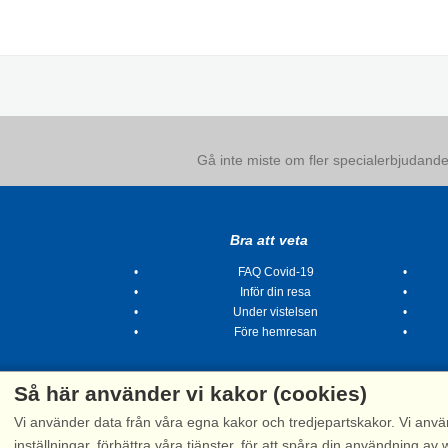
Gå inte miste om fler specialerbjudanden
Bra att veta
FAQ Covid-19
Inför din resa
Under vistelsen
Före hemresan
Så här använder vi kakor (cookies)
Vi använder data från våra egna kakor och tredjepartskakor. Vi anvä
inställningar, förbättra våra tjänster, för att spåra din användning