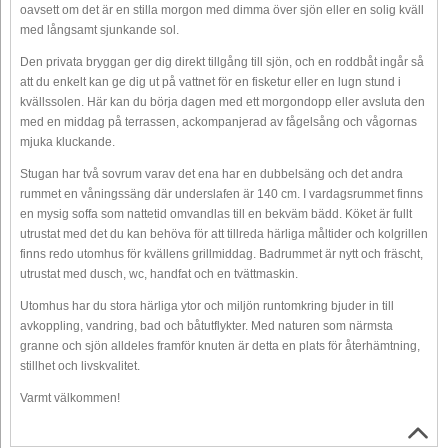
oavsett om det är en stilla morgon med dimma över sjön eller en solig kväll
med långsamt sjunkande sol.
Den privata bryggan ger dig direkt tillgång till sjön, och en roddbåt ingår så
att du enkelt kan ge dig ut på vattnet för en fisketur eller en lugn stund i
kvällssolen. Här kan du börja dagen med ett morgondopp eller avsluta den
med en middag på terrassen, ackompanjerad av fågelsång och vågornas
mjuka kluckande.
Stugan har två sovrum varav det ena har en dubbelsäng och det andra
rummet en våningssäng där underslafen är 140 cm. I vardagsrummet finns
en mysig soffa som nattetid omvandlas till en bekväm bädd. Köket är fullt
utrustat med det du kan behöva för att tillreda härliga måltider och kolgrillen
finns redo utomhus för kvällens grillmiddag. Badrummet är nytt och fräscht,
utrustat med dusch, wc, handfat och en tvättmaskin.
Utomhus har du stora härliga ytor och miljön runtomkring bjuder in till
avkoppling, vandring, bad och båtutflykter. Med naturen som närmsta
granne och sjön alldeles framför knuten är detta en plats för återhämtning,
stillhet och livskvalitet.
Varmt välkommen!