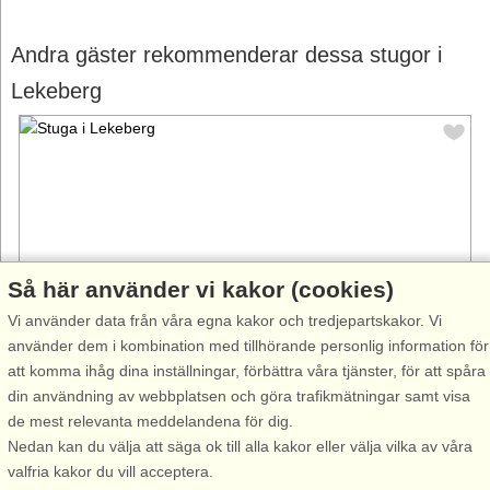
Andra gäster rekommenderar dessa stugor i
Lekeberg
Så här använder vi kakor (cookies)
Vi använder data från våra egna kakor och tredjepartskakor. Vi
använder dem i kombination med tillhörande personlig information för
att komma ihåg dina inställningar, förbättra våra tjänster, för att spåra
Stugnr: 56501
din användning av webbplatsen och göra trafikmätningar samt visa
Lekeberg
de mest relevanta meddelandena för dig.
6 personer, 105 m²
Nedan kan du välja att säga ok till alla kakor eller välja vilka av våra
40 m till sjö/hav:.
valfria kakor du vill acceptera.