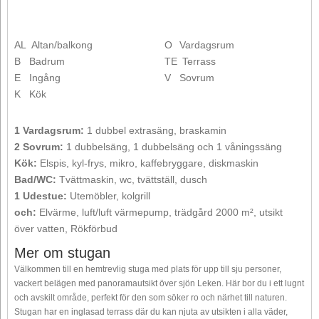
AL
Altan/balkong
O
Vardagsrum
B
Badrum
TE
Terrass
E
Ingång
V
Sovrum
K
Kök
1 Vardagsrum:
1 dubbel extrasäng, braskamin
2 Sovrum:
1 dubbelsäng, 1 dubbelsäng och 1 våningssäng
Kök:
Elspis, kyl-frys, mikro, kaffebryggare, diskmaskin
Bad/WC:
Tvättmaskin, wc, tvättställ, dusch
1 Udestue:
Utemöbler, kolgrill
och:
Elvärme, luft/luft värmepump, trädgård 2000 m², utsikt
över vatten, Rökförbud
Mer om stugan
Välkommen till en hemtrevlig stuga med plats för upp till sju personer,
vackert belägen med panoramautsikt över sjön Leken. Här bor du i ett lugnt
och avskilt område, perfekt för den som söker ro och närhet till naturen.
Stugan har en inglasad terrass där du kan njuta av utsikten i alla väder,