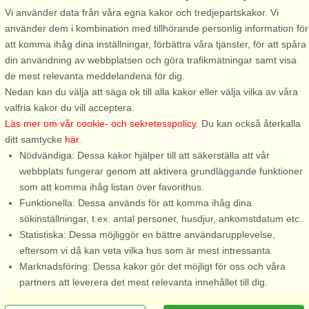
Vi använder data från våra egna kakor och tredjepartskakor. Vi
Gratis avbokning fram till 35 dagar före ankomst. Gäller för
använder dem i kombination med tillhörande personlig information för
ankomster under perioden 2/1-2027 till 7/1-2028
att komma ihåg dina inställningar, förbättra våra tjänster, för att spåra
Se villkor här
din användning av webbplatsen och göra trafikmätningar samt visa
de mest relevanta meddelandena för dig.
Om området
Nedan kan du välja att säga ok till alla kakor eller välja vilka av våra
valfria kakor du vill acceptera.
Topp-attraktioner i området
Läs mer om vår cookie- och sekretesspolicy
. Du kan också återkalla
ditt samtycke
här
.
Nödvändiga: Dessa kakor hjälper till att säkerställa att vår
Info och öppettider
webbplats fungerar genom att aktivera grundläggande funktioner
som att komma ihåg listan över favorithus.
Funktionella: Dessa används för att komma ihåg dina
Innan semestern
sökinställningar, t.ex. antal personer, husdjur, ankomstdatum etc.
Statistiska: Dessa möjliggör en bättre användarupplevelse,
eftersom vi då kan veta vilka hus som är mest intressanta.
Marknadsföring: Dessa kakor gör det möjligt för oss och våra
partners att leverera det mest relevanta innehållet till dig.