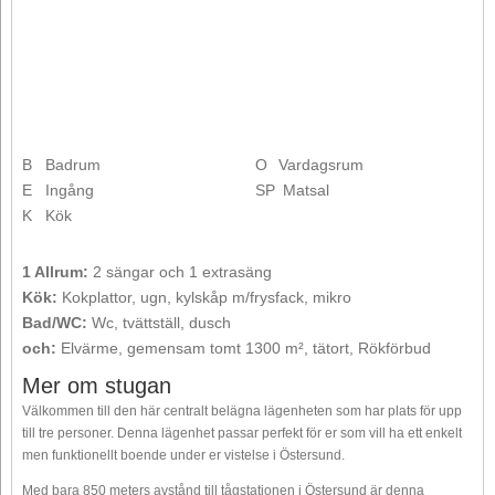
B
Badrum
O
Vardagsrum
E
Ingång
SP
Matsal
K
Kök
1 Allrum:
2 sängar och 1 extrasäng
Kök:
Kokplattor, ugn, kylskåp m/frysfack, mikro
Bad/WC:
Wc, tvättställ, dusch
och:
Elvärme, gemensam tomt 1300 m², tätort, Rökförbud
Mer om stugan
Välkommen till den här centralt belägna lägenheten som har plats för upp
till tre personer. Denna lägenhet passar perfekt för er som vill ha ett enkelt
men funktionellt boende under er vistelse i Östersund.
Med bara 850 meters avstånd till tågstationen i Östersund är denna