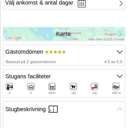
Välj ankomst & antal dagar
Karta
Gästomdömen
Baserat på 2 gästomdömen
4.5 av 5.0
Stugans faciliteter
3
0
40m²
nej
nej
800 m
Stugbeskrivning