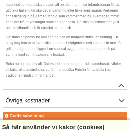
lägenhet den idealiska platsen att bo på innan ni tar Inlandsbanan för att
utforska fjällen, kanske det är vandring eller fiske som hägrar. Parkering
finns tillgänglig på gården för dig som kommer med bil. I vardagsrummet
finns det två enkelsängar samt en bäddsoffa. Det lilla badrummet är ljust
och funktionellt och är utrustat med dusch.
Det finns ett pentry för matlagning och en matplats finns i anslutning. En
solig dag kan man även sitta utomhus i trädgården och tillreda sin mat på
grillen. Lägenheten ligger i en separat byggnad en trappa upp och på
samma tomt som husägarens bostad.
Boka nu och upplev allt Östersund har att erbjuda, från utomhusaktiviteter
till kulturella sevärdheter, varför inte besöka Frösön för att delta i ett
traditionellt midsommarfirande.
Övriga kostnader
Gratis avbokning
Gratis avbokning fram till 35 dagar före ankomst. Gäller för
Så här använder vi kakor (cookies)
ankomster under perioden 18/7-2026 till 1/1-2027