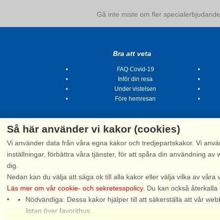
Gå inte miste om fler specialerbjudanden
Bra att veta
FAQ Covid-19
Inför din resa
Under vistelsen
Före hemresan
Så här använder vi kakor (cookies)
Vi använder data från våra egna kakor och tredjepartskakor. Vi anvä
inställningar, förbättra våra tjänster, för att spåra din användning
dig.
Tel.
Nedan kan du välja att säga ok till alla kakor eller välja vilka av våra 
Läs mer om vår cookie- och sekretesspolicy
. Du kan också återkalla
Nödvändiga: Dessa kakor hjälper till att säkerställa att vår 
Snak
listan över favorithus.