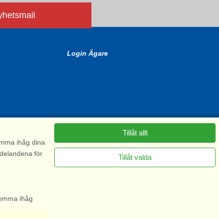
nyhetsmail
Login Ägare
Tillåt allt
komma ihåg dina
ddelandena för
Tillåt valda
6575
 komma ihåg