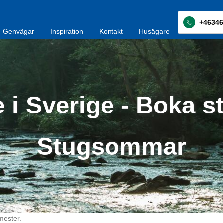
+46346
Genvägar
Inspiration
Kontakt
Husägare
 i Sverige - Boka s
Stugsommar
mester.