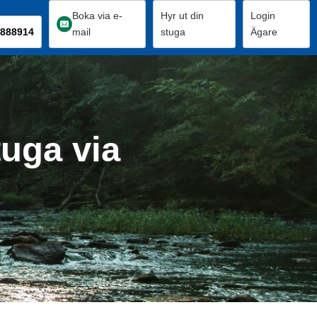
Boka via e-
Hyr ut din
Login
888914
mail
stuga
Ägare
tuga via