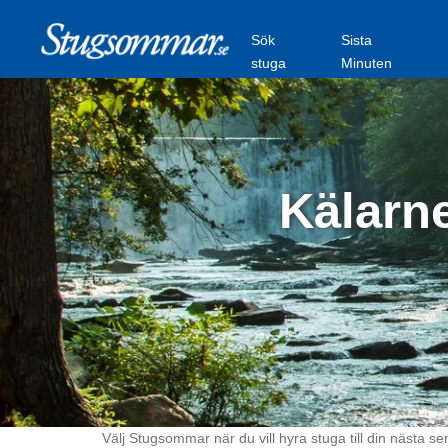
Sök
Sista
stuga
Minuten
Kälarne
Välj Stugsommar när du vill hyra stuga till din nästa se