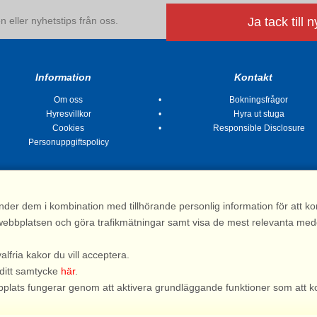
 eller nyhetstips från oss.
Ja tack till 
Information
Kontakt
Om oss
Bokningsfrågor
Hyresvillkor
Hyra ut stuga
Cookies
Responsible Disclosure
Personuppgiftspolicy
nder dem i kombination med tillhörande personlig information för att 
 av webbplatsen och göra trafikmätningar samt visa de mest relevanta me
Stugsommar |
Kvarngatan 2, 311 32 Falkenberg | Sverige
: 031 155 200| e-post:
info@stugsommar.se
| Org.nr. 516403-1691| Bankgiro 5209-
valfria kakor du vill acceptera.
*) Fullständigt firmanamn, se hyresvillkor
 ditt samtycke
här
.
webbplats fungerar genom att aktivera grundläggande funktioner som att