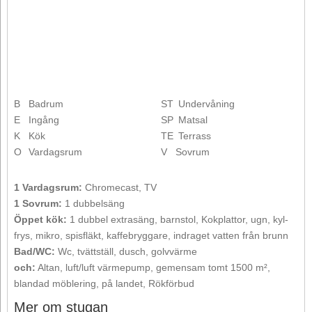
B
Badrum
ST
Undervåning
E
Ingång
SP
Matsal
K
Kök
TE
Terrass
O
Vardagsrum
V
Sovrum
1 Vardagsrum:
Chromecast, TV
1 Sovrum:
1 dubbelsäng
Öppet kök:
1 dubbel extrasäng, barnstol, Kokplattor, ugn, kyl-
frys, mikro, spisfläkt, kaffebryggare, indraget vatten från brunn
Bad/WC:
Wc, tvättställ, dusch, golvvärme
och:
Altan, luft/luft värmepump, gemensam tomt 1500 m²,
blandad möblering, på landet, Rökförbud
Mer om stugan