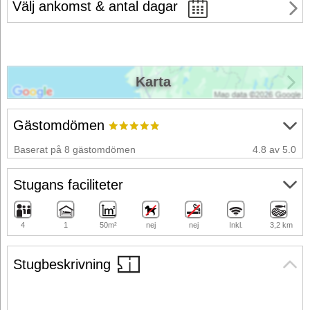
Välj ankomst & antal dagar
Karta
Gästomdömen
Baserat på 8 gästomdömen
4.8 av 5.0
Stugans faciliteter
4
1
50m²
nej
nej
Inkl.
3,2 km
Stugbeskrivning