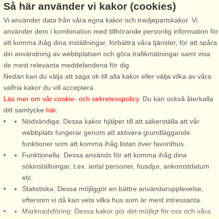
Så här använder vi kakor (cookies)
Vi använder data från våra egna kakor och tredjepartskakor. Vi
använder dem i kombination med tillhörande personlig information för
Stugnr: 65668
att komma ihåg dina inställningar, förbättra våra tjänster, för att spåra
din användning av webbplatsen och göra trafikmätningar samt visa
Trönningenäs
de mest relevanta meddelandena för dig.
4 personer, 25 m²
Nedan kan du välja att säga ok till alla kakor eller välja vilka av våra
950 m till sjö/hav:.
valfria kakor du vill acceptera.
En väldigt trevlig lägenhet på
Läs mer om vår cookie- och sekretesspolicy
. Du kan också återkalla
en lantgård med närhet till
ditt samtycke
här
.
både badstrand och
Nödvändiga: Dessa kakor hjälper till att säkerställa att vår
sevärdheter. En bostad på
webbplats fungerar genom att aktivera grundläggande
ägarens gård omgivet av
funktioner som att komma ihåg listan över favorithus.
betesängar med kor och får.
Funktionella: Dessa används för att komma ihåg dina
Ett perfekt boende för ett par
sökinställningar, t.ex. antal personer, husdjur, ankomstdatum
eller den lilla ...
etc.
Statistiska: Dessa möjliggör en bättre användarupplevelse,
från 4.847 SEK
eftersom vi då kan veta vilka hus som är mest intressanta.
Marknadsföring: Dessa kakor gör det möjligt för oss och våra