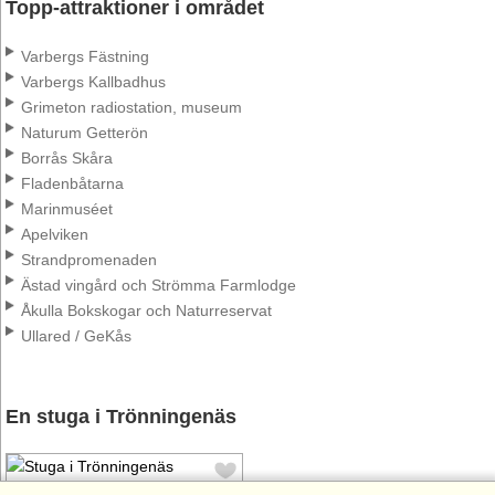
Topp-attraktioner i området
Varbergs Fästning
Varbergs Kallbadhus
Grimeton radiostation, museum
Naturum Getterön
Borrås Skåra
Fladenbåtarna
Marinmuséet
Apelviken
Strandpromenaden
Ästad vingård och Strömma Farmlodge
Åkulla Bokskogar och Naturreservat
Ullared / GeKås
En stuga i Trönningenäs