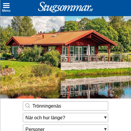
×
Menu
Sök stuga
Sista Minuten
Genvägar
Inspiration
Kontakt
Husägare
Se hur mycket du kan tjäna
Trönningenäs
Räkna ut din
När och hur länge?
hyresintäkt
Personer