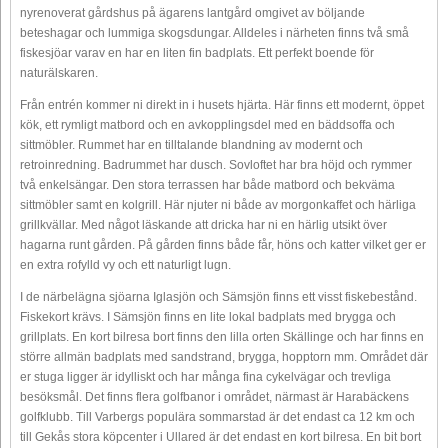
nyrenoverat gårdshus på ägarens lantgård omgivet av böljande
beteshagar och lummiga skogsdungar. Alldeles i närheten finns två små
fiskesjöar varav en har en liten fin badplats. Ett perfekt boende för
naturälskaren.
Från entrén kommer ni direkt in i husets hjärta. Här finns ett modernt, öppet
kök, ett rymligt matbord och en avkopplingsdel med en bäddsoffa och
sittmöbler. Rummet har en tilltalande blandning av modernt och
retroinredning. Badrummet har dusch. Sovloftet har bra höjd och rymmer
två enkelsängar. Den stora terrassen har både matbord och bekväma
sittmöbler samt en kolgrill. Här njuter ni både av morgonkaffet och härliga
grillkvällar. Med något läskande att dricka har ni en härlig utsikt över
hagarna runt gården. På gården finns både får, höns och katter vilket ger er
en extra rofylld vy och ett naturligt lugn.
I de närbelägna sjöarna Iglasjön och Sämsjön finns ett visst fiskebestånd.
Fiskekort krävs. I Sämsjön finns en lite lokal badplats med brygga och
grillplats. En kort bilresa bort finns den lilla orten Skällinge och har finns en
större allmän badplats med sandstrand, brygga, hopptorn mm. Området där
er stuga ligger är idylliskt och har många fina cykelvägar och trevliga
besöksmål. Det finns flera golfbanor i området, närmast är Harabäckens
golfklubb. Till Varbergs populära sommarstad är det endast ca 12 km och
till Gekås stora köpcenter i Ullared är det endast en kort bilresa. En bit bort