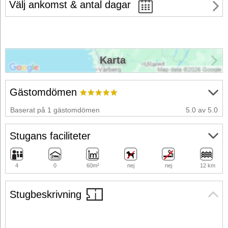
Välj ankomst & antal dagar
Karta
Gästomdömen
Baserat på 1 gästomdömen
5.0 av 5.0
Stugans faciliteter
4
0
60m²
nej
nej
12 km
Stugbeskrivning