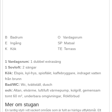
B
Badrum
O
Vardagsrum
E
Ingång
SP
Matsal
K
Kök
TE
Terrass
1 Vardagsrum:
1 dubbel extrasäng
1 Sovloft:
2 sängar
Kök:
Elspis, kyl-frys, spisfläkt, kaffebryggare, indraget vatten
från brunn
Bad/WC:
Wc, tvättställ, dusch
och:
Altan, elvärme, luft/luft värmepump, kolgrill, gemensam
tomt 60 m², underbara omgivningar, Rökförbud
Mer om stugan
En lantlig idyll i ett vackert område som är fullt av härliga utflyktsmål. Ett