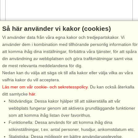
Så här använder vi kakor (cookies)
Vi använder data från våra egna kakor och tredjepartskakor. Vi
använder dem i kombination med tillhörande personlig information för
att komma ihåg dina inställningar, förbättra våra tjänster, för att spåra
Stugnr: 63393
din användning av webbplatsen och göra trafikmätningar samt visa
Rolfstorp
de mest relevanta meddelandena för dig.
3 personer, 25 m²
Nedan kan du välja att säga ok till alla kakor eller välja vilka av våra
1,0 km till sjö/hav:.
valfria kakor du vill acceptera.
Läs mer om vår cookie- och sekretesspolicy
. Du kan också återkalla
En fräsch gäststuga i ett område som är har många härliga
ditt samtycke
här
.
utflyktsmål. Stugan har allt ni behöver i ett kompakt format och
Nödvändiga: Dessa kakor hjälper till att säkerställa att vår
lämpar sig bäst för ett par eller en liten familj. Njut av ljumma
webbplats fungerar genom att aktivera grundläggande funktioner
sommarkvällar ...
som att komma ihåg listan över favorithus.
från 4.215 SEK
Funktionella: Dessa används för att komma ihåg dina
sökinställningar, t.ex. antal personer, husdjur, ankomstdatum etc.
Statistiska: Dessa möjliggör en bättre användarupplevelse,