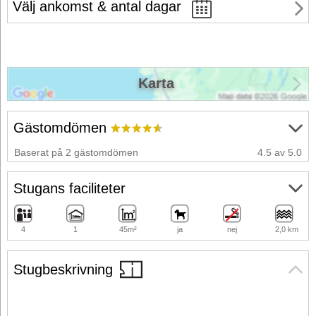
Välj ankomst & antal dagar
Karta
Gästomdömen
Baserat på 2 gästomdömen
4.5 av 5.0
Stugans faciliteter
4
1
45m²
ja
nej
2,0 km
Stugbeskrivning