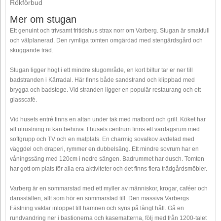
Rökförbud
Mer om stugan
Ett genuint och trivsamt fritidshus strax norr om Varberg. Stugan är smakfull
och välplanerad. Den rymliga tomten omgärdad med stengärdsgård och
skuggande träd.
Stugan ligger högt i ett mindre stugområde, en kort biltur tar er ner till
badstranden i Kärradal. Här finns både sandstrand och klippbad med
brygga och badstege. Vid stranden ligger en populär restaurang och ett
glasscafé.
Vid husets entré finns en altan under tak med matbord och grill. Köket har
all utrustning ni kan behöva. I husets centrum finns ett vardagsrum med
soffgrupp och TV och en matplats. En charmig sovalkov avdelad med
väggdel och draperi, rymmer en dubbelsäng. Ett mindre sovrum har en
våningssäng med 120cm i nedre sängen. Badrummet har dusch. Tomten
har gott om plats för alla era aktiviteter och det finns flera trädgårdsmöbler.
Varberg är en sommarstad med ett myller av människor, krogar, caféer och
dansställen, allt som hör en sommarstad till. Den massiva Varbergs
Fästning vaktar inloppet till hamnen och syns på långt håll. Gå en
rundvandring ner i bastionerna och kasematterna, följ med från 1200-talet