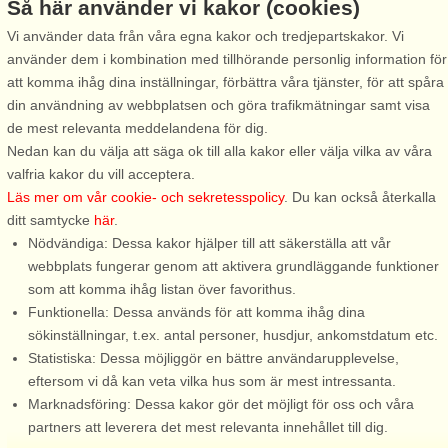
Så här använder vi kakor (cookies)
Vi använder data från våra egna kakor och tredjepartskakor. Vi
använder dem i kombination med tillhörande personlig information för
att komma ihåg dina inställningar, förbättra våra tjänster, för att spåra
Stugnr: 54840
din användning av webbplatsen och göra trafikmätningar samt visa
Kärradal
de mest relevanta meddelandena för dig.
6 personer, 55 m²
Nedan kan du välja att säga ok till alla kakor eller välja vilka av våra
400 m till sjö/hav:.
valfria kakor du vill acceptera.
Läs mer om vår cookie- och sekretesspolicy
. Du kan också återkalla
Ett mysigt fritidshus med härlig sommarkänsla endast 400m
ditt samtycke
här
.
från havet strax norr om Varberg. Stugan ligger högt och har
Nödvändiga: Dessa kakor hjälper till att säkerställa att vår
panoramavy mot havet Tomten är kuperad och har flera
webbplats fungerar genom att aktivera grundläggande funktioner
uteplatser, även under tak. Här ...
som att komma ihåg listan över favorithus.
från 8.755 SEK
Funktionella: Dessa används för att komma ihåg dina
sökinställningar, t.ex. antal personer, husdjur, ankomstdatum etc.
Statistiska: Dessa möjliggör en bättre användarupplevelse,
eftersom vi då kan veta vilka hus som är mest intressanta.
Marknadsföring: Dessa kakor gör det möjligt för oss och våra
partners att leverera det mest relevanta innehållet till dig.