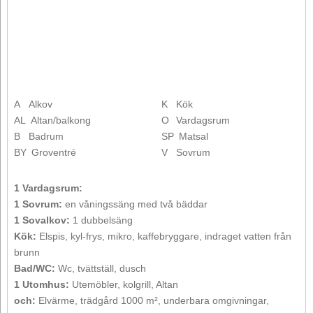
A
Alkov
K
Kök
AL
Altan/balkong
O
Vardagsrum
B
Badrum
SP
Matsal
BY
Groventré
V
Sovrum
1 Vardagsrum:
1 Sovrum:
en våningssäng med två bäddar
1 Sovalkov:
1 dubbelsäng
Kök:
Elspis, kyl-frys, mikro, kaffebryggare, indraget vatten från
brunn
Bad/WC:
Wc, tvättställ, dusch
1 Utomhus:
Utemöbler, kolgrill, Altan
och:
Elvärme, trädgård 1000 m², underbara omgivningar,