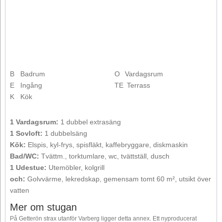
B
Badrum
O
Vardagsrum
E
Ingång
TE
Terrass
K
Kök
1 Vardagsrum:
1 dubbel extrasäng
1 Sovloft:
1 dubbelsäng
Kök:
Elspis, kyl-frys, spisfläkt, kaffebryggare, diskmaskin
Bad/WC:
Tvättm., torktumlare, wc, tvättställ, dusch
1 Udestue:
Utemöbler, kolgrill
och:
Golvvärme, lekredskap, gemensam tomt 60 m², utsikt över
vatten
Mer om stugan
På Getterön strax utanför Varberg ligger detta annex. Ett nyproducerat