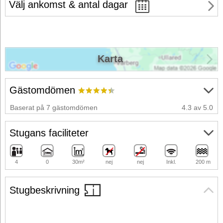
Välj ankomst & antal dagar
Karta
Gästomdömen
Baserat på 7 gästomdömen
4.3 av 5.0
Stugans faciliteter
4
0
30m²
nej
nej
Inkl.
200 m
Stugbeskrivning