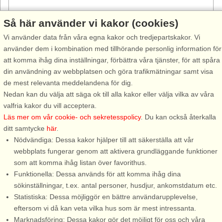
Så här använder vi kakor (cookies)
Vi använder data från våra egna kakor och tredjepartskakor. Vi
använder dem i kombination med tillhörande personlig information för
att komma ihåg dina inställningar, förbättra våra tjänster, för att spåra
Stugnr: 10024
din användning av webbplatsen och göra trafikmätningar samt visa
Getterön
de mest relevanta meddelandena för dig.
4 personer, 25 m²
Nedan kan du välja att säga ok till alla kakor eller välja vilka av våra
400 m till sjö/hav:.
valfria kakor du vill acceptera.
Läs mer om vår cookie- och sekretesspolicy
. Du kan också återkalla
På Getterön strax utanför Varberg ligger detta gårdshus. Ett
ditt samtycke
här
.
litet annex på ägarens tomt omgivet av halvön unika natur. Här
Nödvändiga: Dessa kakor hjälper till att säkerställa att vår
finns det stora fågelreservatet, badstränder för både klippbad
webbplats fungerar genom att aktivera grundläggande funktioner
och sandstrand. ...
som att komma ihåg listan över favorithus.
från 8.464 SEK
Funktionella: Dessa används för att komma ihåg dina
sökinställningar, t.ex. antal personer, husdjur, ankomstdatum etc.
Statistiska: Dessa möjliggör en bättre användarupplevelse,
eftersom vi då kan veta vilka hus som är mest intressanta.
Marknadsföring: Dessa kakor gör det möjligt för oss och våra