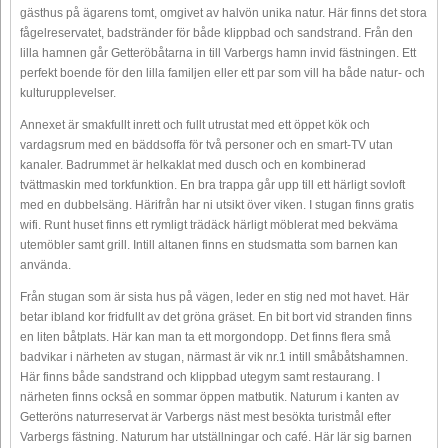
gästhus på ägarens tomt, omgivet av halvön unika natur. Här finns det stora
fågelreservatet, badstränder för både klippbad och sandstrand. Från den
lilla hamnen går Getteröbåtarna in till Varbergs hamn invid fästningen. Ett
perfekt boende för den lilla familjen eller ett par som vill ha både natur- och
kulturupplevelser.
Annexet är smakfullt inrett och fullt utrustat med ett öppet kök och
vardagsrum med en bäddsoffa för två personer och en smart-TV utan
kanaler. Badrummet är helkaklat med dusch och en kombinerad
tvättmaskin med torkfunktion. En bra trappa går upp till ett härligt sovloft
med en dubbelsäng. Härifrån har ni utsikt över viken. I stugan finns gratis
wifi. Runt huset finns ett rymligt trädäck härligt möblerat med bekväma
utemöbler samt grill. Intill altanen finns en studsmatta som barnen kan
använda.
Från stugan som är sista hus på vägen, leder en stig ned mot havet. Här
betar ibland kor fridfullt av det gröna gräset. En bit bort vid stranden finns
en liten båtplats. Här kan man ta ett morgondopp. Det finns flera små
badvikar i närheten av stugan, närmast är vik nr.1 intill småbåtshamnen.
Här finns både sandstrand och klippbad utegym samt restaurang. I
närheten finns också en sommar öppen matbutik. Naturum i kanten av
Getteröns naturreservat är Varbergs näst mest besökta turistmål efter
Varbergs fästning. Naturum har utställningar och café. Här lär sig barnen