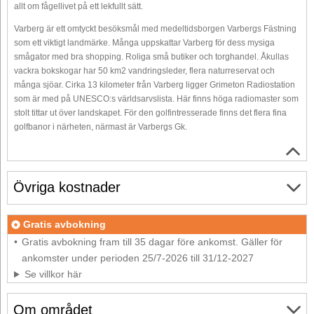
allt om fågellivet på ett lekfullt sätt.
Varberg är ett omtyckt besöksmål med medeltidsborgen Varbergs Fästning
som ett viktigt landmärke. Många uppskattar Varberg för dess mysiga
smågator med bra shopping. Roliga små butiker och torghandel. Åkullas
vackra bokskogar har 50 km2 vandringsleder, flera naturreservat och
många sjöar. Cirka 13 kilometer från Varberg ligger Grimeton Radiostation
som är med på UNESCO:s världsarvslista. Här finns höga radiomaster som
stolt tittar ut över landskapet. För den golfintresserade finns det flera fina
golfbanor i närheten, närmast är Varbergs Gk.
Övriga kostnader
Gratis avbokning
Gratis avbokning fram till 35 dagar före ankomst. Gäller för
ankomster under perioden 25/7-2026 till 31/12-2027
Se villkor här
Om området