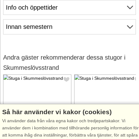
Info och öppettider
Innan semestern
Andra gäster rekommenderar dessa stugor i
Skummeslövsstrand
Så här använder vi kakor (cookies)
Stugnr: 57093
Stugnr: 9764
Vi använder data från våra egna kakor och tredjepartskakor. Vi
Skummeslövsstrand
Skummeslövsstrand
använder dem i kombination med tillhörande personlig information för
6 personer, 100 m²
6 personer, 150 m²
att komma ihåg dina inställningar, förbättra våra tjänster, för att spåra
200 m till sjö/hav:.
500 m till sjö/hav:.