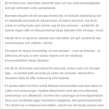
till ett större hus, med både närhet till natur och hav samt bekvämligheter
som gör semestern extra avkopplande.
Boendet erbjuder ett fullt utrustat mindre kök, en bekväm dubbelsäng och
en bäddsoffa med plats för två personer, så totalt 4 personer. Här finns
också en rymlig bastu som rymmer upp till fyra personer – perfekt för att
avsluta dagen efter en lång promenad längs stranden eller ett dopp i havet.
Utanför finns en generös uteplats med utemöbler och grill, perfekt för lata
sommarkvällar och måltider i det fria.
Dessutom är stugan hundvänlig, så hela familjen – även de fyrbenta – är
välkomna att njuta av den vackra naturen och de milslånga
promenadstråken längs stranden.
Här får du ett boende med närhet till salta bad, vacker natur och ett lugnt
läge – en perfekt plats att landa på under din semester. Närhet finns
dessutom både till affär, restaurang samt lekplats.
En kortare biltur bort finns också Båstads hamnområde med stort utbud av
caféer och restauranger. Upptäck Bjärehalvön med alla sina pittoreska
sommarbyar och utflyktsmål. Det finns fina cykelvägar på hela Bjärehalvön.
Strax norr om Båstad ligger Norrvikens trädgårdar, ett populärt besöksmål.
Till Laholm har ni enbart en kort bilfärd. Laholm har ett mysigt centrum med