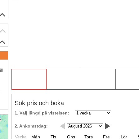
.
ll
.
l
Sök pris och boka
1. Välj längd på vistelsen:
2. Ankomstdag:
Vecka
Mån
Tis
Ons
Tors
Fre
Lör