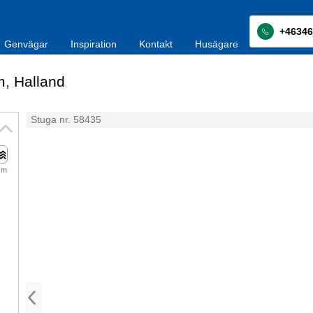
+46346
Genvägar
Inspiration
Kontakt
Husägare
m
,
Halland
Stuga nr. 58435
 m