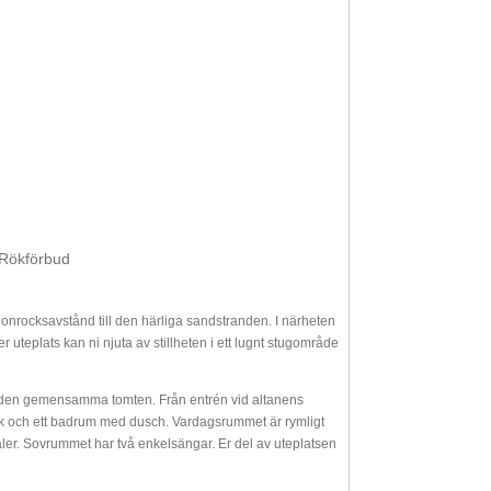
Rökförbud
nrocksavstånd till den härliga sandstranden. I närheten
uteplats kan ni njuta av stillheten i ett lugnt stugområde
ll den gemensamma tomten. Från entrén vid altanens
t kök och ett badrum med dusch. Vardagsrummet är rymligt
ler. Sovrummet har två enkelsängar. Er del av uteplatsen