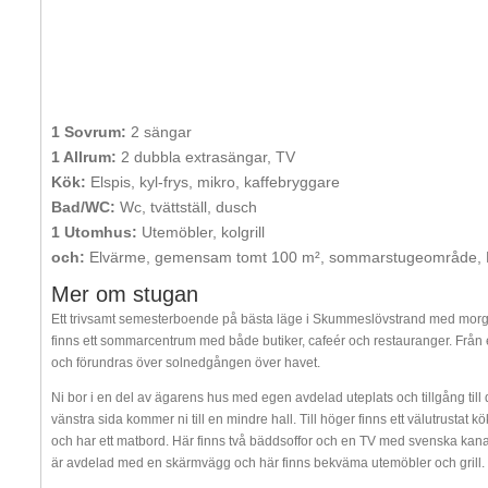
1 Sovrum:
2 sängar
1 Allrum:
2 dubbla extrasängar, TV
Kök:
Elspis, kyl-frys, mikro, kaffebryggare
Bad/WC:
Wc, tvättställ, dusch
1 Utomhus:
Utemöbler, kolgrill
och:
Elvärme, gemensam tomt 100 m², sommarstugeområde, 
Mer om stugan
Ett trivsamt semesterboende på bästa läge i Skummeslövstrand med morgo
finns ett sommarcentrum med både butiker, cafeér och restauranger. Från er 
och förundras över solnedgången över havet.
Ni bor i en del av ägarens hus med egen avdelad uteplats och tillgång ti
vänstra sida kommer ni till en mindre hall. Till höger finns ett välutrusta
och har ett matbord. Här finns två bäddsoffor och en TV med svenska kana
är avdelad med en skärmvägg och här finns bekväma utemöbler och grill.