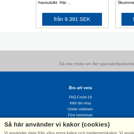
havsutsikt. Här ...
Skummes
från 9.391 SEK
Gå inte miste om fler specialerbjudanden
Bra att veta
FAQ Covid-19
Inför din resa
Under vistelsen
Före hemresan
Så här använder vi kakor (cookies)
Vi använder data från våra egna kakor och tredjepartskakor. Vi anvä