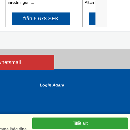
inredningen ...
Altan har blivet ett ...
från 6.678 SEK
från 6.065 
nyhetsmail
Login Ägare
Tillåt allt
komma ihåg dina