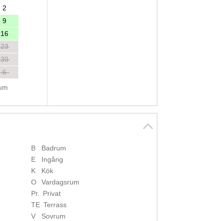
2
9
16
23
30
6
tum
B
Badrum
E
Ingång
K
Kök
O
Vardagsrum
Pr.
Privat
TE
Terrass
V
Sovrum