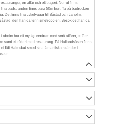
auranger, en affär och ett bageri. Norrut finns
n fina badstranden finns bara 50m bort. Ta på badrocken
 Det finns fina cykelvägar till Båstad och Laholm.
Båstad, den härliga tennismetropolen. Besök det härliga
. Laholm har ett mysigt centrum med små affärer, caféer
iske samt ett rökeri med restaurang. På Hallandsåsen finns
 ni lätt Halmstad smed sina fantastiska stränder i
st er.