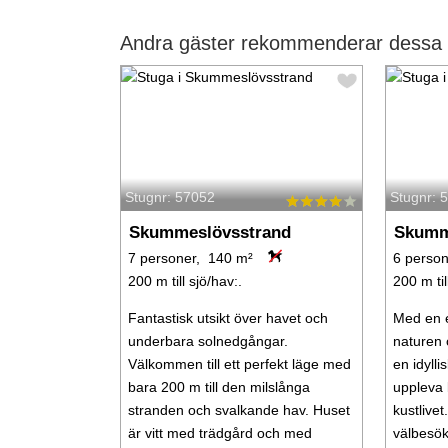
Andra gäster rekommenderar dessa 
Stugnr: 57052
Stugnr: 
Skummeslövsstrand
Skumm
7 personer, 140 m²
6 perso
200 m till sjö/hav:.
200 m til
Fantastisk utsikt över havet och
Med en e
underbara solnedgångar.
naturen 
Välkommen till ett perfekt läge med
en idyllis
bara 200 m till den milslånga
uppleva 
stranden och svalkande hav. Huset
kustlivet
är vitt med trädgård och med
välbesö