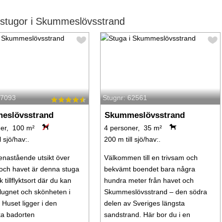
stugor i Skummeslövsstrand
57093
Stugnr: 62561
eslövsstrand
Skummeslövsstrand
ner, 100 m²
4 personer, 35 m²
l sjö/hav:.
200 m till sjö/hav:.
nastående utsikt över
Välkommen till en trivsam och
och havet är denna stuga
bekvämt boendet bara några
k tillflyktsort där du kan
hundra meter från havet och
lugnet och skönheten i
Skummeslövsstrand – den södra
. Huset ligger i den
delen av Sveriges längsta
ka badorten
sandstrand. Här bor du i en