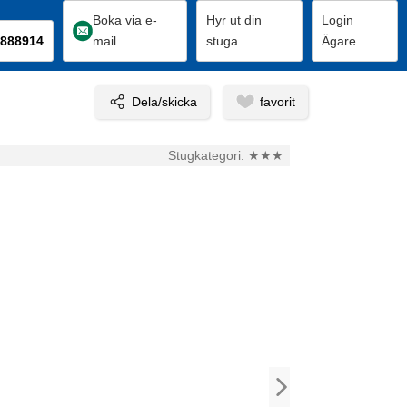
Boka via e-
Hyr ut din
Login
888914
mail
stuga
Ägare
Stugkategori:
★★★