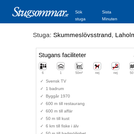
Sök
Sista
stuga
Minuten
Stuga:
Skummeslövsstrand
,
Lahol
Stugans faciliteter
6
1
50m²
nej
nej
50
Svensk TV
1 badrum
Byggår 1970
600 m till restaurang
600 m till affär
50 m till kust
6 km till fiske i älv
50 m till badmöjlighet