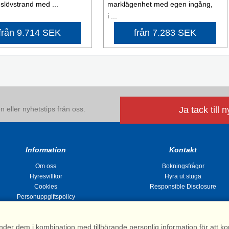
lövstrand med ...
marklägenhet med egen ingång,
i ...
från 9.714 SEK
från 7.283 SEK
 eller nyhetstips från oss.
Ja tack till 
Information
Kontakt
Om oss
Bokningsfrågor
Hyresvillkor
Hyra ut stuga
Cookies
Responsible Disclosure
Personuppgiftspolicy
nder dem i kombination med tillhörande personlig information för att 