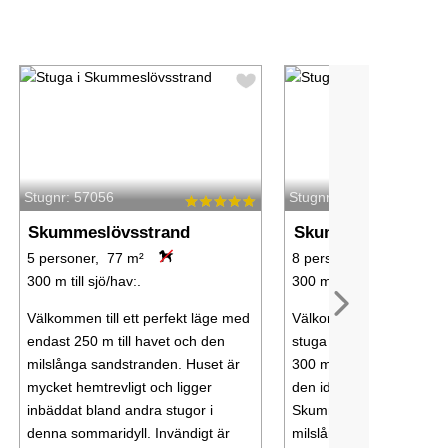
Stugnr: 57056
Stugnr: 57096
Skummeslövsstrand
Skummeslövsstran
5 personer, 77 m²
8 personer, 70 m²
300 m till sjö/hav:.
300 m till sjö/hav:.
Välkommen till ett perfekt läge med
Välkommen till en charm
endast 250 m till havet och den
stuga med vita knutar m
milslånga sandstranden. Huset är
300 m till havet. Denna s
mycket hemtrevligt och ligger
den idylliska badorten
inbäddat bland andra stugor i
Skummeslövstrand som 
denna sommaridyll. Invändigt är
milslång strand som vänt