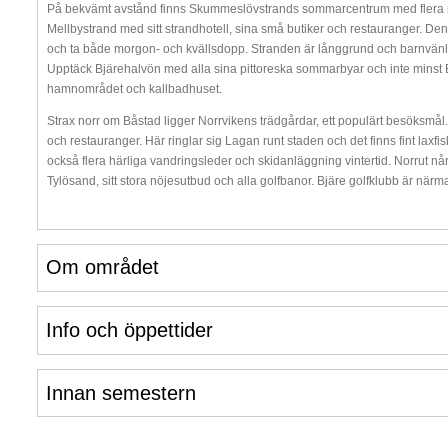
På bekvämt avstånd finns Skummeslövstrands sommarcentrum med flera rest
Mellbystrand med sitt strandhotell, sina små butiker och restauranger. De
och ta både morgon- och kvällsdopp. Stranden är långgrund och barnvänlig.
Upptäck Bjärehalvön med alla sina pittoreska sommarbyar och inte minst 
hamnområdet och kallbadhuset.
Strax norr om Båstad ligger Norrvikens trädgårdar, ett populärt besöksmål
och restauranger. Här ringlar sig Lagan runt staden och det finns fint laxf
också flera härliga vandringsleder och skidanläggning vintertid. Norrut når
Tylösand, sitt stora nöjesutbud och alla golfbanor. Bjäre golfklubb är närma
Om området
Info och öppettider
Innan semestern