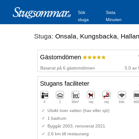
Sök
Sista
stuga
Minuten
Stuga:
Onsala
,
Kungsbacka
,
Halla
Gästomdömen
Baserat på 6 gästomdömen
5.0 av 
Stugans faciliteter
4
1
30m²
nej
nej
Inkl.
400
Utsikt över vatten (hav eller sjö)
1 badrum
Byggår 2003, renoverat 2021
2,6 km till restaurang