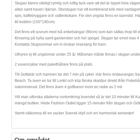
Stugan känns väldigt rymlig och luftig tack vare att det är öppet hela vägen
altan samt havet i fjärran. Storstugan har ett kombinerat kök med vardagsru
spis, kaffebryggare och vattenkokare. För den yngsta finns en barnstol. H
till kvällen (150*190cm).
Det finns ett sovrum med två enkelsängar (90cm) som kan sättas ihop till
förvaring på hylla samt garderober och hel spegel. Stugan tar emot max 4
Kontakta Stugsommar om ni önskar resesäng för barn.
Uthyres ej till ungdomar under 25 år. Målsman måste finnas i stugan under
2 vuxencyklar med pakethållare finns på plats.
Till Gottskär och hamnen tar det 7 min på cykel. Här finns restauranger, b
Beach. Ta även en tur till Lerkil och köp färska skaldjur direkt ifrån Fiske
naturreservat. Det finns även 4 golfbanor inom en radie av 2 mil.
Vill man utforska städerna runtomkring boendet så är det 10 minuter ti
mängd butiker. Hede Fashion Outlet ligger 15 minuter från stugan och Göt
Varmt välkomna till en vacker Svensk idyll och en harmonisk semester!