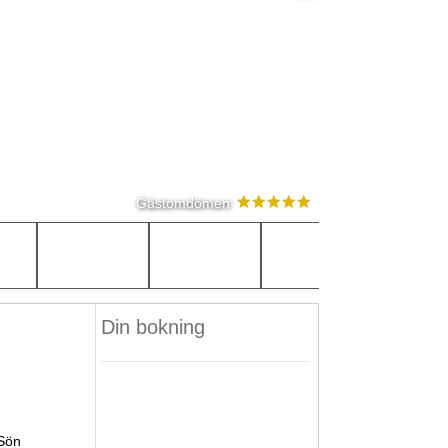
Gästomdömen
Din bokning
Sön