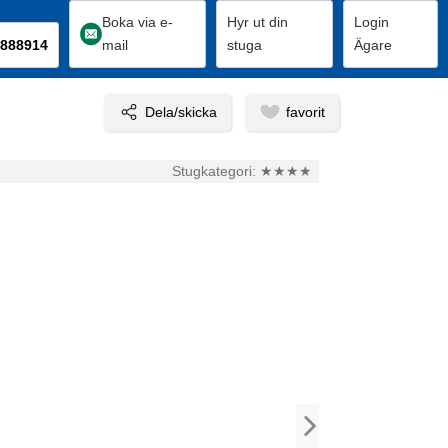
Boka via e-
Hyr ut din
Login
888914
mail
stuga
Ägare
Stugkategori:
★★★★