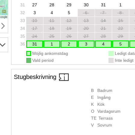
31
27
28
29
30
31
1
32
3
4
5
6
7
8
33
10
11
12
13
14
15
34
17
18
19
20
21
22
35
24
25
26
27
28
29
36
31
1
2
3
4
5
Möjlig ankomstdag
Ledigt da
Vald period
Inte ledigt
Stugbeskrivning
B
Badrum
E
Ingång
K
Kök
O
Vardagsrum
TE
Terrass
V
Sovrum