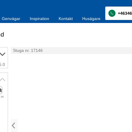
+46346
Genvägar
Inspiration
Kontakt
Husägare
nd
Stuga nr. 17146
5.0
 m