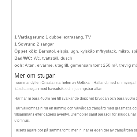
1 Vardagsrum:
1 dubbel extrasäng, TV
1 Sovrum:
2 sängar
Öppet kök:
Barnstol, elspis, ugn, kylskåp m/frysfack, mikro, spi
Bad/WC:
Wc, tvättställ, dusch
och:
Altan, elvärme, utegrill, gemensam tomt 250 m², trevlig möb
Mer om stugan
I sommaridyllen Onsala i närheten av Gottskär i Halland, med sin mysiga
fräscha stugan med havsutsikt och njutningsbar altan.
Här har ni bara 400m ner till svalkande dopp vid bryggan och bara 800m til
Här välkomnas ni till en lummig och välvårdad trädgård med gräsmatta och 
tillsammans efter dagens äventyr. Utemöbler samt parasoll för skugga när s
utomhus.
Husets ägare bor på samma tomt, men ni har er egen del av trädgården s