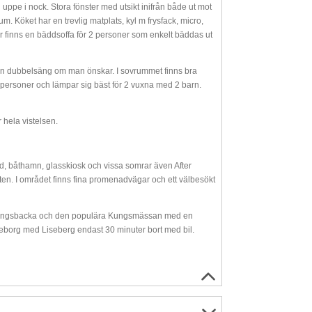
 uppe i nock. Stora fönster med utsikt inifrån både ut mot
m. Köket har en trevlig matplats, kyl m frysfack, micro,
är finns en bäddsoffa för 2 personer som enkelt bäddas ut
 en dubbelsäng om man önskar. I sovrummet finns bra
 personer och lämpar sig bäst för 2 vuxna med 2 barn.
 hela vistelsen.
ad, båthamn, glasskiosk och vissa somrar även After
båten. I området finns fina promenadvägar och ett välbesökt
ll Kungsbacka och den populära Kungsmässan med en
eborg med Liseberg endast 30 minuter bort med bil.