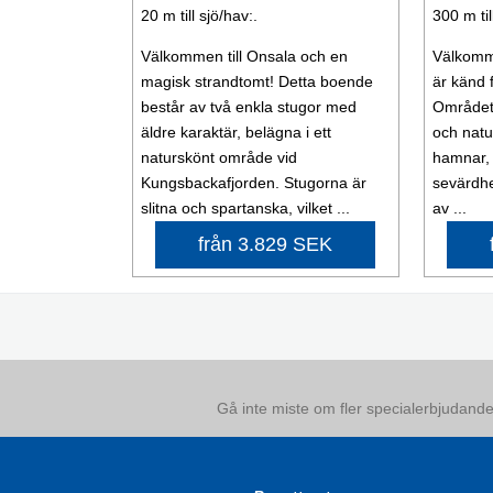
20 m till sjö/hav:.
300 m til
Välkommen till Onsala och en
Välkomme
magisk strandtomt! Detta boende
är känd 
består av två enkla stugor med
Området 
äldre karaktär, belägna i ett
och natur
naturskönt område vid
hamnar, 
Kungsbackafjorden. Stugorna är
sevärdhe
slitna och spartanska, vilket ...
av ...
från 3.829 SEK
Gå inte miste om fler specialerbjudanden