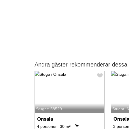
Andra gäster rekommenderar dessa s
Stugnr: 58529
Stugnr: 
Onsala
Onsal
4 personer, 30 m²
3 person