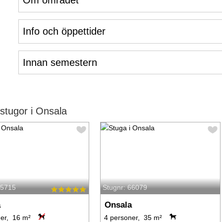
Om området
Info och öppettider
Innan semestern
tugor i Onsala
65715
Stugnr: 66079
a
Onsala
er, 16 m²
4 personer, 35 m²