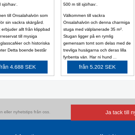
l sjö/hav:.
500 m till sjö/hav:.
n till Onsalahalvön som
Välkommen till vackra
för sin vackra skärgård.
Onsalahalvön och denna charmiga
erbjuder allt från klippbad
stuga med välplanerade 35 m².
reservat till mysiga
Stugan ligger på en rymlig
glasscaféer och historiska
gemensam tomt som delas med de
ter Detta boende består
trevliga husägarna och deras lilla
fyrbenta vän. Har ni hund ...
från 4.688 SEK
från 5.202 SEK
 eller nyhetstips från oss.
Ja tack till 