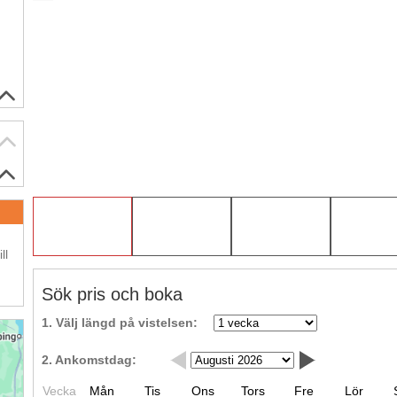
.
ll
Sök pris och boka
1. Välj längd på vistelsen:
2. Ankomstdag:
Vecka
Mån
Tis
Ons
Tors
Fre
Lör