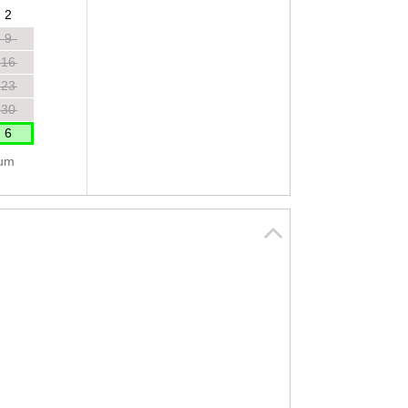
2
9
16
23
30
6
tum