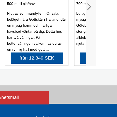
500 m till sjö/hav:.
700 m till sjö/hav:.
Njut av sommaridyllen i Onsala,
Luftigt och väldigt fräsch
beläget nära Gottskär i Halland, där
mysigt boende med närhe
en mysig hamn och härliga
Göteborg, Varberg och U
havsbad väntar på dig. Detta hus
stor gräsmatta för lek ell
har två våningar. På
alldeles utanför dörren o
bottenvåningen välkomnas du av
njuta av kvällssolen är b
en rymlig hall med gott ...
från 12.349 SEK
från 7.444 
nyhetsmail