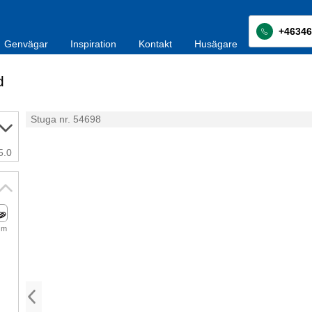
+46346
Genvägar
Inspiration
Kontakt
Husägare
d
Stuga nr. 54698
5.0
 m