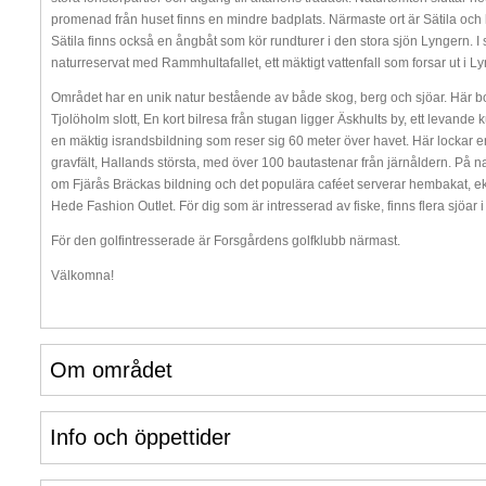
promenad från huset finns en mindre badplats. Närmaste ort är Sätila och hä
Sätila finns också en ångbåt som kör rundturer i den stora sjön Lyngern. I 
naturreservat med Rammhultafallet, ett mäktigt vattenfall som forsar ut i L
Området har en unik natur bestående av både skog, berg och sjöar. Här bor
Tjolöholm slott, En kort bilresa från stugan ligger Äskhults by, ett levande k
en mäktig israndsbildning som reser sig 60 meter över havet. Här lockar en
gravfält, Hallands största, med över 100 bautastenar från järnåldern. På n
om Fjärås Bräckas bildning och det populära caféet serverar hembakat, 
Hede Fashion Outlet. För dig som är intresserad av fiske, finns flera sjöar 
För den golfintresserade är Forsgårdens golfklubb närmast.
Välkomna!
Om området
Info och öppettider