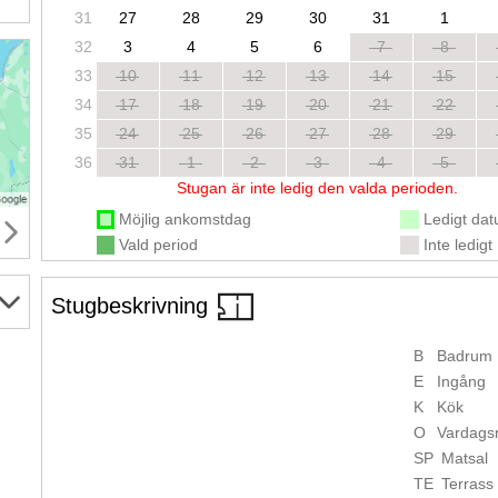
31
27
28
29
30
31
1
32
3
4
5
6
7
8
33
10
11
12
13
14
15
34
17
18
19
20
21
22
35
24
25
26
27
28
29
36
31
1
2
3
4
5
Stugan är inte ledig den valda perioden.
Möjlig ankomstdag
Ledigt da
Vald period
Inte ledigt
Stugbeskrivning
B
Badrum
E
Ingång
K
Kök
O
Vardags
SP
Matsal
TE
Terrass