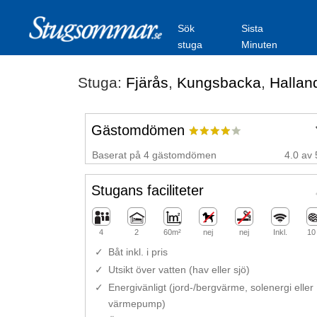
Sök
Sista
stuga
Minuten
Stuga:
Fjärås
,
Kungsbacka
,
Hallan
Gästomdömen
Baserat på 4 gästomdömen
4.0 av 
Stugans faciliteter
4
2
60m²
nej
nej
Inkl.
10
Båt inkl. i pris
Utsikt över vatten (hav eller sjö)
Energivänligt (jord-/bergvärme, solenergi eller
värmepump)