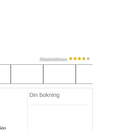
Gästomdömen
Din bokning
Sön