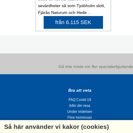
sevärdheter så som Tjolöholm slott,
Fjärås Naturum och Hede ...
från 6.115 SEK
Gå inte miste om fler specialerbjudanden
Bra att veta
FAQ Covid-19
Inför din resa
Under vistelsen
Före hemresan
Så här använder vi kakor (cookies)