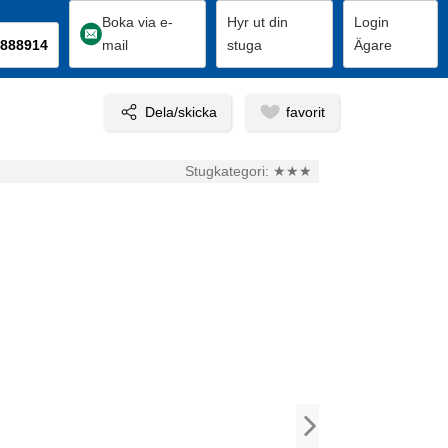
Boka via e-
Hyr ut din
Login
888914
mail
stuga
Ägare
Stugkategori:
★★★