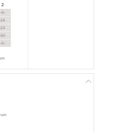
2
9
16
23
30
6
tum
rum