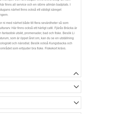
r finns all service och en större allmän badplats. I
stugans närhet finns också ett väldigt säreget
yngern.
 ni med närhet både till flera sevärdheter så som
ulturarv. Här finns också ett härligt café. Fjärås Bräcka är
 fantastisk utsikt, promenader, bad och fiske. Besök Li
aturum, som är öppet året om, kan du se en utställning
ekologiskt och närodlat. Besök också Kungsbacka och
i området som erbjuder bra fiske. Fiskekort krävs.