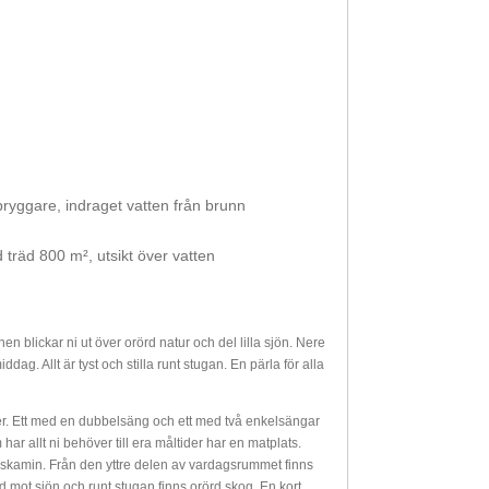
ebryggare, indraget vatten från brunn
 träd 800 m², utsikt över vatten
n blickar ni ut över orörd natur och del lilla sjön. Nere
ddag. Allt är tyst och stilla runt stugan. En pärla för alla
ster. Ett med en dubbelsäng och ett med två enkelsängar
r allt ni behöver till era måltider har en matplats.
raskamin. Från den yttre delen av vardagsrummet finns
ed mot sjön och runt stugan finns orörd skog. En kort