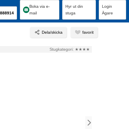
Boka via e-
Hyr ut din
Login
888914
mail
stuga
Ägare
Stugkategori:
★★★★