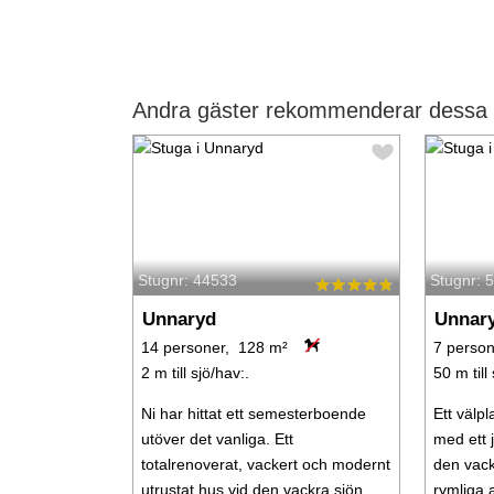
Andra gäster rekommenderar dessa 
Stugnr: 44533
Stugnr: 
Unnaryd
Unnar
14 personer, 128 m²
7 person
2 m till sjö/hav:.
50 m till
Ni har hittat ett semesterboende
Ett välp
utöver det vanliga. Ett
med ett j
totalrenoverat, vackert och modernt
den vack
utrustat hus vid den vackra sjön
rymliga a