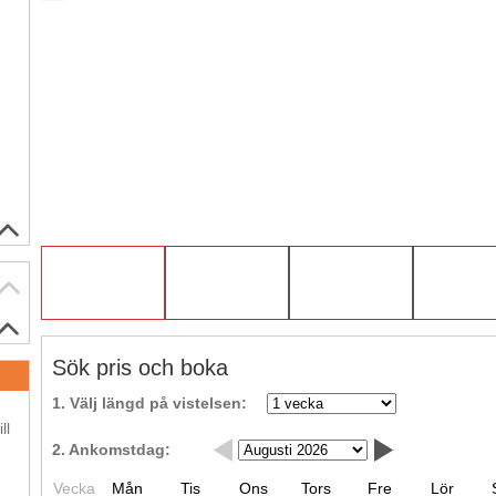
Sök pris och boka
.
1. Välj längd på vistelsen:
ll
2. Ankomstdag:
.
Vecka
Mån
Tis
Ons
Tors
Fre
Lör