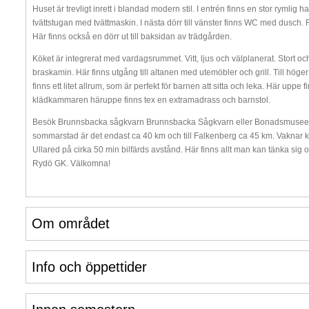
Huset är trevligt inrett i blandad modern stil. I entrén finns en stor rymlig h
tvättstugan med tvättmaskin. I nästa dörr till vänster finns WC med dusch
Här finns också en dörr ut till baksidan av trädgården.
Köket är integrerat med vardagsrummet. Vitt, ljus och välplanerat. Stort o
braskamin. Här finns utgång till altanen med utemöbler och grill. Till höger
finns ett litet allrum, som är perfekt för barnen att sitta och leka. Här up
klädkammaren häruppe finns tex en extramadrass och barnstol.
Besök Brunnsbacka sågkvarn Brunnsbacka Sågkvarn eller Bonadsmuseet fö
sommarstad är det endast ca 40 km och till Falkenberg ca 45 km. Vaknar k
Ullared på cirka 50 min bilfärds avstånd. Här finns allt man kan tänka sig oc
Rydö GK. Välkomna!
Om området
Info och öppettider