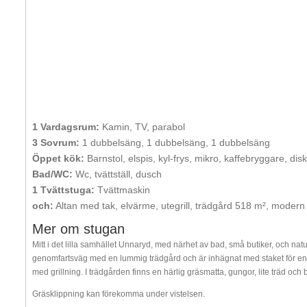
1 Vardagsrum:
Kamin, TV, parabol
3 Sovrum:
1 dubbelsäng, 1 dubbelsäng, 1 dubbelsäng
Öppet kök:
Barnstol, elspis, kyl-frys, mikro, kaffebryggare, di
Bad/WC:
Wc, tvättställ, dusch
1 Tvättstuga:
Tvättmaskin
och:
Altan med tak, elvärme, utegrill, trädgård 518 m², modern 
Mer om stugan
Mitt i det lilla samhället Unnaryd, med närhet av bad, små butiker, och naturr
genomfartsväg med en lummig trädgård och är inhägnat med staket för enskil
med grillning. I trädgården finns en härlig gräsmatta, gungor, lite träd och 
Gräsklippning kan förekomma under vistelsen.