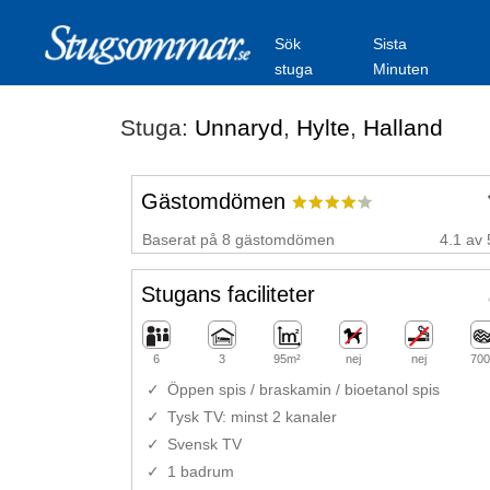
Sök
Sista
stuga
Minuten
Stuga:
Unnaryd
,
Hylte
,
Halland
Gästomdömen
Baserat på 8 gästomdömen
4.1 av 
Stugans faciliteter
6
3
95m²
nej
nej
700
Öppen spis / braskamin / bioetanol spis
Tysk TV: minst 2 kanaler
Svensk TV
1 badrum