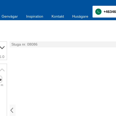
+46346
Genvägar
Inspiration
Kontakt
Husägare
Stuga nr. 08086
5.0
 m