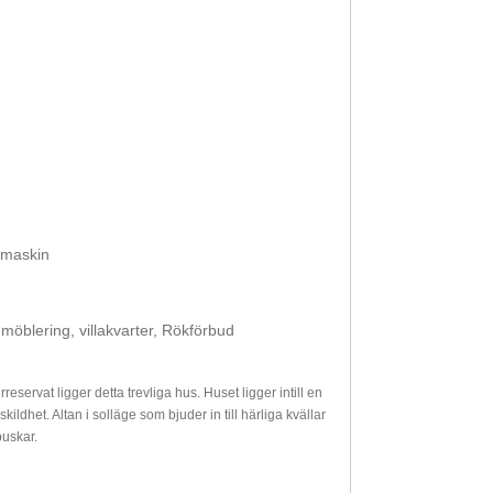
skmaskin
möblering, villakvarter, Rökförbud
eservat ligger detta trevliga hus. Huset ligger intill en
dhet. Altan i solläge som bjuder in till härliga kvällar
buskar.