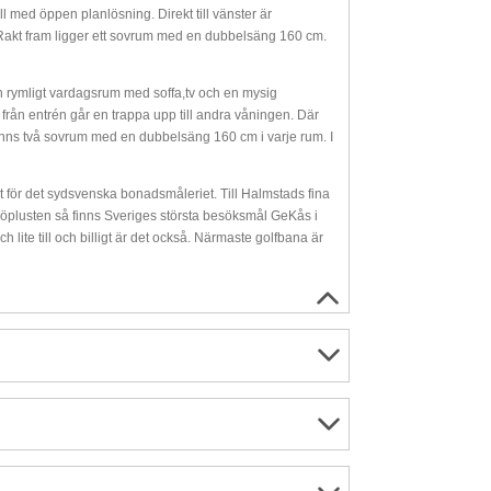
all med öppen planlösning. Direkt till vänster är
. Rakt fram ligger ett sovrum med en dubbelsäng 160 cm.
ch rymligt vardagsrum med soffa,tv och en mysig
 från entrén går en trappa upp till andra våningen. Där
pe finns två sovrum med en dubbelsäng 160 cm i varje rum. I
r det sydsvenska bonadsmåleriet. Till Halmstads fina
öplusten så finns Sveriges största besöksmål GeKås i
h lite till och billigt är det också. Närmaste golfbana är