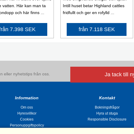
de vatten. Här kan man ta
Intill huset betar Highland cattles
ondopp och här finns ...
fridfullt och ger en rofylld ...
från 7.398 SEK
från 7.118 SEK
 eller nyhetstips från oss.
Ja tack till 
Information
Kontakt
Om oss
Bokningsfrågor
Hyresvillkor
Hyra ut stuga
Cookies
Responsible Disclosure
Personuppgiftspolicy