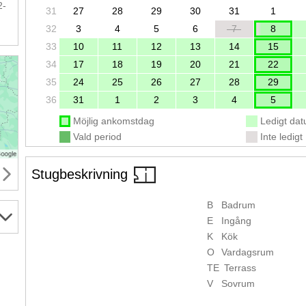
2-
31
27
28
29
30
31
1
32
3
4
5
6
7
8
33
10
11
12
13
14
15
34
17
18
19
20
21
22
35
24
25
26
27
28
29
36
31
1
2
3
4
5
Möjlig ankomstdag
Ledigt da
Vald period
Inte ledigt
Stugbeskrivning
B
Badrum
E
Ingång
K
Kök
O
Vardagsrum
TE
Terrass
V
Sovrum