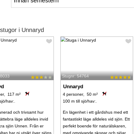
Innan semestern
stugor i Unnaryd
58033
Stugnr: 54764
yd
Unnaryd
er, 117 m²
4 personer, 50 m²
 sjö/hav:.
100 m till sjö/hav:.
lanerad och trivsamt hur
En lägenhet i ett gårdshus med ett
ättebra läge alldeles invid
fantastiskt läge alldeles vid sjön. Ett
ra sjön Unnen. Från er
perfekt boende för naturälskaren,
ltan har ni utsikt över sjöns
med omgivande skogar och sjöar.