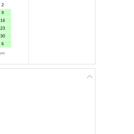
2
9
16
23
30
6
tum