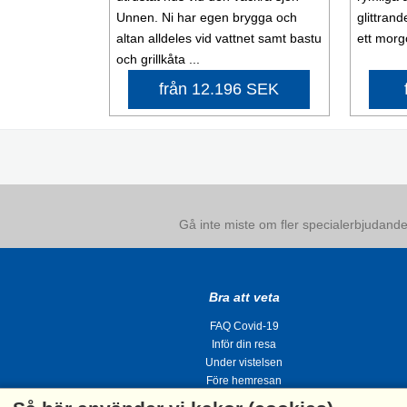
Unnen. Ni har egen brygga och
glittran
altan alldeles vid vattnet samt bastu
ett morg
och grillkåta ...
från 12.196 SEK
Gå inte miste om fler specialerbjudanden
Bra att veta
FAQ Covid-19
Inför din resa
Under vistelsen
Före hemresan