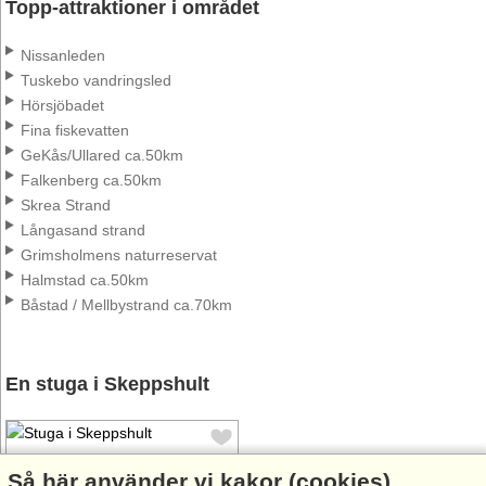
Topp-attraktioner i området
Nissanleden
Tuskebo vandringsled
Hörsjöbadet
Fina fiskevatten
GeKås/Ullared ca.50km
Falkenberg ca.50km
Skrea Strand
Långasand strand
Grimsholmens naturreservat
Halmstad ca.50km
Båstad / Mellbystrand ca.70km
En stuga i Skeppshult
Så här använder vi kakor (cookies)