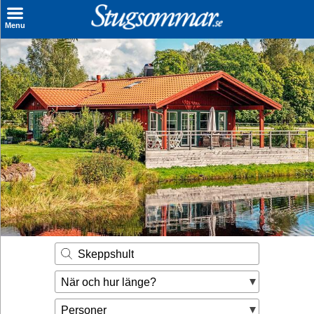
×
Menu
Sök stuga
Sista Minuten
Genvägar
Inspiration
Kontakt
Husägare
Se hur mycket du kan tjäna
Skeppshult
Räkna ut din
När och hur länge?
hyresintäkt
Personer