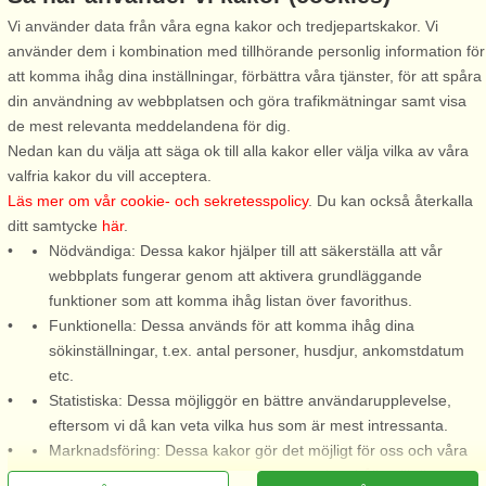
Vi använder data från våra egna kakor och tredjepartskakor. Vi
använder dem i kombination med tillhörande personlig information för
Stugnr: 55961
att komma ihåg dina inställningar, förbättra våra tjänster, för att spåra
Skeppshult
din användning av webbplatsen och göra trafikmätningar samt visa
6 personer, 100 m²
de mest relevanta meddelandena för dig.
50 m till sjö/hav:.
Nedan kan du välja att säga ok till alla kakor eller välja vilka av våra
valfria kakor du vill acceptera.
Exceptionellt vackert och
Läs mer om vår cookie- och sekretesspolicy
. Du kan också återkalla
trevligt beläget semesterhus
ditt samtycke
här
.
med alla krav uppfyllda för en
Nödvändiga: Dessa kakor hjälper till att säkerställa att vår
riktigt fantastisk semester.
webbplats fungerar genom att aktivera grundläggande
Huset är ett klassiskt
funktioner som att komma ihåg listan över favorithus.
småländskt semesterhus som
Funktionella: Dessa används för att komma ihåg dina
blivit fullkomligt omgjort och
sökinställningar, t.ex. antal personer, husdjur, ankomstdatum
nyrenoverat ...
etc.
från 8.149 SEK
Statistiska: Dessa möjliggör en bättre användarupplevelse,
eftersom vi då kan veta vilka hus som är mest intressanta.
Marknadsföring: Dessa kakor gör det möjligt för oss och våra
partners att leverera det mest relevanta innehållet till dig.