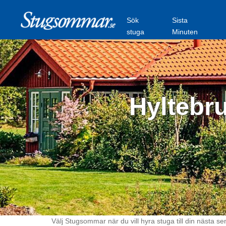
Sök
Sista
stuga
Minuten
Hyltebru
Välj Stugsommar när du vill hyra stuga till din nästa se