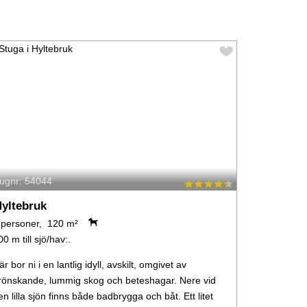
tugnr: 54044
yltebruk
 personer, 120 m²
00 m till sjö/hav:.
är bor ni i en lantlig idyll, avskilt, omgivet av
rönskande, lummig skog och beteshagar. Nere vid
en lilla sjön finns både badbrygga och båt. Ett litet