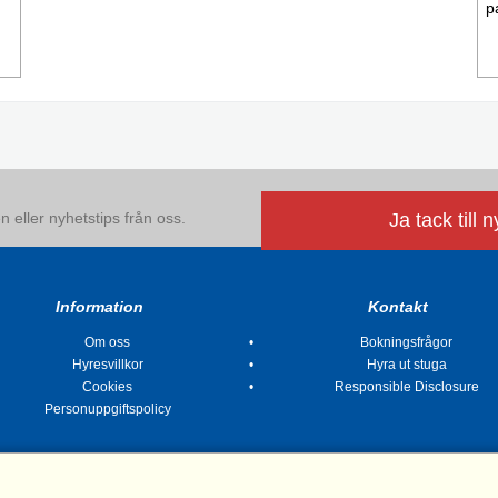
p
 eller nyhetstips från oss.
Ja tack till 
Information
Kontakt
Om oss
Bokningsfrågor
Hyresvillkor
Hyra ut stuga
Cookies
Responsible Disclosure
Personuppgiftspolicy