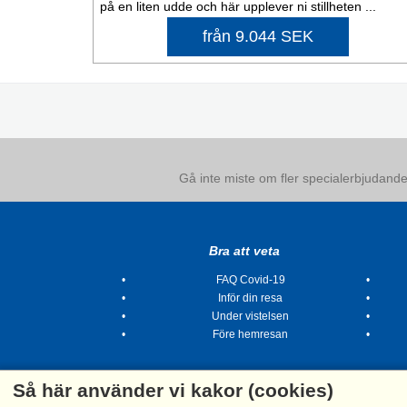
på en liten udde och här upplever ni stillheten ...
från 9.044 SEK
Gå inte miste om fler specialerbjudanden
Bra att veta
FAQ Covid-19
Inför din resa
Under vistelsen
Före hemresan
Så här använder vi kakor (cookies)