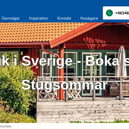
+46346
Genvägar
Inspiration
Kontakt
Husägare
k i Sverige - Boka 
Stugsommar
mester.