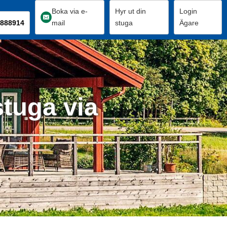
Boka via e-
Hyr ut din
Login
888914
mail
stuga
Ägare
stuga via