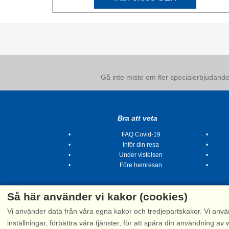
Gå inte miste om fler specialerbjudanden
Bra att veta
FAQ Covid-19
Inför din resa
Under vistelsen
Före hemresan
Så här använder vi kakor (cookies)
Vi använder data från våra egna kakor och tredjepartskakor. Vi anvä
inställningar, förbättra våra tjänster, för att spåra din användning