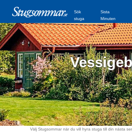
Sök
Sista
stuga
Minuten
Vessigeb
Välj Stugsommar när du vill hyra stuga till din nästa se