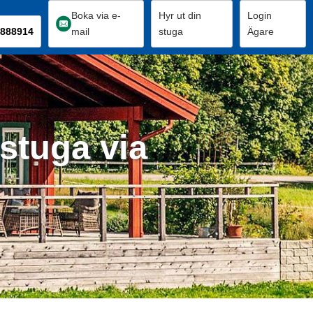
Boka via e-
Hyr ut din
Login
888914
mail
stuga
Ägare
stuga via