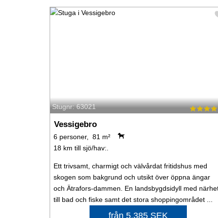
Stugnr: 63021
Vessigebro
6 personer, 81 m²
18 km till sjö/hav:.
Ett trivsamt, charmigt och välvårdat fritidshus med
skogen som bakgrund och utsikt över öppna ängar
och Ätrafors-dammen. En landsbygdsidyll med närhe
till bad och fiske samt det stora shoppingområdet ...
från 5.385 SEK