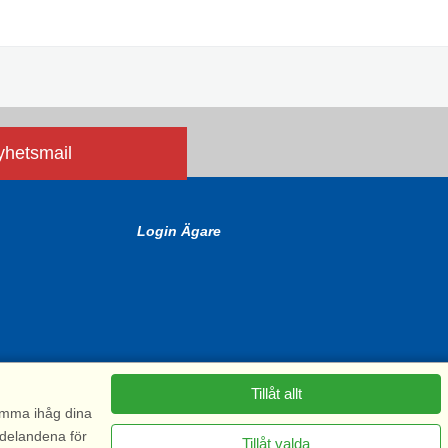
nyhetsmail
Login Ägare
Tillåt allt
komma ihåg dina
ddelandena för
Tillåt valda