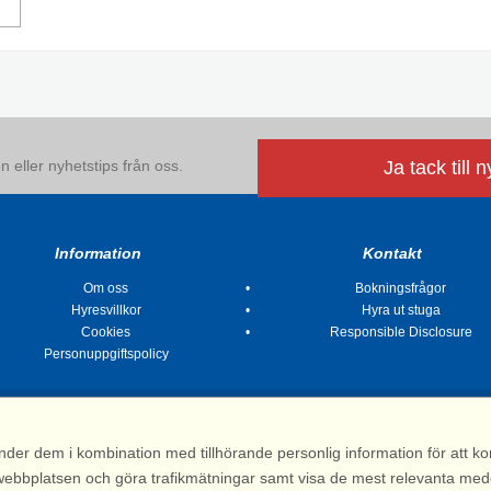
 eller nyhetstips från oss.
Ja tack till 
Information
Kontakt
Om oss
Bokningsfrågor
Hyresvillkor
Hyra ut stuga
Cookies
Responsible Disclosure
Personuppgiftspolicy
nder dem i kombination med tillhörande personlig information för att 
 av webbplatsen och göra trafikmätningar samt visa de mest relevanta me
Stugsommar |
Kvarngatan 2, 311 32 Falkenberg | Sverige