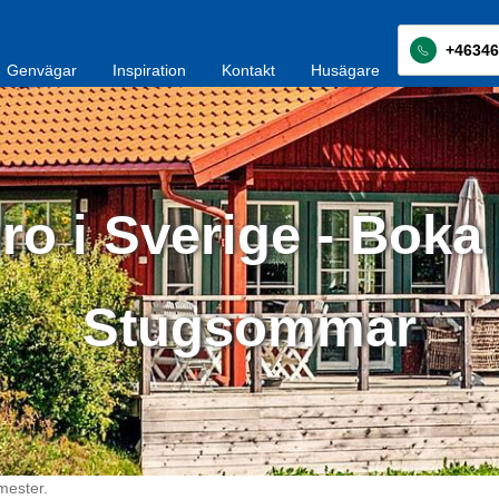
+46346
Genvägar
Inspiration
Kontakt
Husägare
ro i Sverige - Boka 
Stugsommar
mester.