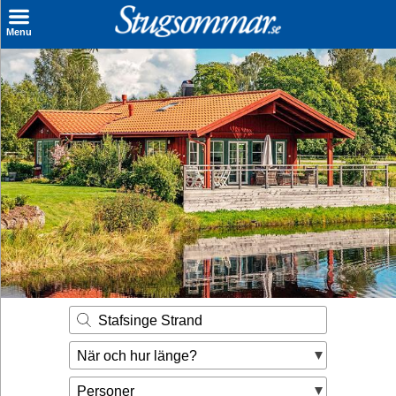
×
Menu
Sök stuga
Sista Minuten
Genvägar
Inspiration
Kontakt
Husägare
Se hur mycket du kan tjäna
Stafsinge Strand
Räkna ut din
När och hur länge?
hyresintäkt
Personer