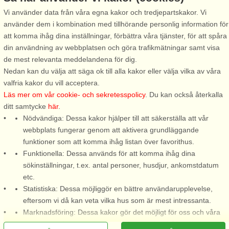
Vi använder data från våra egna kakor och tredjepartskakor. Vi
använder dem i kombination med tillhörande personlig information för
Stugnr: 9820
att komma ihåg dina inställningar, förbättra våra tjänster, för att spåra
Stafsinge Strand
din användning av webbplatsen och göra trafikmätningar samt visa
2 personer, 25 m²
de mest relevanta meddelandena för dig.
100 m till sjö/hav:.
Nedan kan du välja att säga ok till alla kakor eller välja vilka av våra
valfria kakor du vill acceptera.
En trivsam gäststuga på en
Läs mer om vår cookie- och sekretesspolicy
. Du kan också återkalla
avskild och insynsskyddad del
ditt samtycke
här
.
av ägarens tomt. Från er
Nödvändiga: Dessa kakor hjälper till att säkerställa att vår
uteplats kan ni se, höra och
webbplats fungerar genom att aktivera grundläggande
känna doften av havet bara
funktioner som att komma ihåg listan över favorithus.
100 m bort. Stafsinge strand är
Funktionella: Dessa används för att komma ihåg dina
en mindre badstrand, alldeles
sökinställningar, t.ex. antal personer, husdjur, ankomstdatum
i ...
etc.
från 3.416 SEK
Statistiska: Dessa möjliggör en bättre användarupplevelse,
eftersom vi då kan veta vilka hus som är mest intressanta.
Marknadsföring: Dessa kakor gör det möjligt för oss och våra
partners att leverera det mest relevanta innehållet till dig.