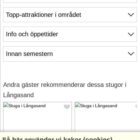
Topp-attraktioner i området
Info och öppettider
Innan semestern
Andra gäster rekommenderar dessa stugor i
Långasand
Så här använder vi kakor (cookies)
Stugnr: 66043
Stugnr: 9812