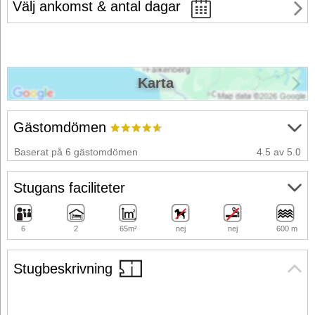
Välj ankomst & antal dagar
Karta
Gästomdömen
Baserat på 6 gästomdömen
4.5 av 5.0
Stugans faciliteter
6
2
65m²
nej
nej
600 m
Stugbeskrivning