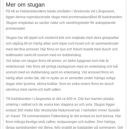
Mer om stugan
På ett av Hallandskustens bästa områden i Vesslunda vid Långasand,
ligger denna nyproducerade stuga med promenadavstånd till badstranden.
Stugan omgärdas av vacker natur och vandringsleder för avkopplande
promenader.
Stugan har ett öppet och modernt kök och matplats med stora glaspartier
och utgång till en härlig altan som löper runt huset och är sammanknutet
med det fina annexet. Här finns en ljus och fräsch toalett med dusch och
tvättmaskin samt ett sovrum med en dubbelsäng.
Vid sidan om stugan finns ett annex, en äldre byggnad som inte är
vinterbonad. Här finns ett rymligt vardagsrum med en enkelsäng och två
sovrum med en dubbelsäng samt en enkelsäng. Vid annexet finns en
härlig altan under tak, där ni njuter av er semester under härliga soliga
dagar eller ljumma, sköna kvällar. Som en extra reserv finns en dusch
utomhus med varmt och kallt vatten.
Till badstranden i Långaveka är det ca 600 m. Där kan barnen plaska
omkring i vattnet och de vuxna kan slappna av och sola. Stugan ligger
endast 300 meter från Vesslunda Naturreservat. I närheten rinner Suseån
ut i havet. Till sommarstaden Falkenberg är det endast en kort bilresa. Här
finns många trevliga små caféer, restauranger och butiker. Den härliga,
långa sandstranden vid Skrea, fylls snabbt av badgäster på sommaren. Gör