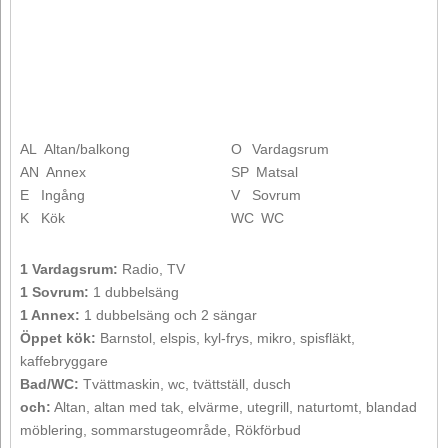
AL
Altan/balkong
O
Vardagsrum
AN
Annex
SP
Matsal
E
Ingång
V
Sovrum
K
Kök
WC
WC
1 Vardagsrum:
Radio, TV
1 Sovrum:
1 dubbelsäng
1 Annex:
1 dubbelsäng och 2 sängar
Öppet kök:
Barnstol, elspis, kyl-frys, mikro, spisfläkt,
kaffebryggare
Bad/WC:
Tvättmaskin, wc, tvättställ, dusch
och:
Altan, altan med tak, elvärme, utegrill, naturtomt, blandad
möblering, sommarstugeområde, Rökförbud