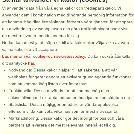
Vi använder data från våra egna kakor och tredjepartskakor. Vi
Långasand
Långasand
använder dem i kombination med tillhörande personlig information för
6 personer, 72 m²
4 personer, 50 m²
att komma ihåg dina inställningar, förbättra våra tjänster, för att spåra
1,0 km till sjö/hav:.
1,6 km till sjö/hav:.
din användning av webbplatsen och göra trafikmätningar samt visa
Ett mycket trivsamt fritidshus i
På ett av Hallandskustens bäst
de mest relevanta meddelandena för dig.
ett av Hallandskustens bästa
områden i Vesslunda vid
Nedan kan du välja att säga ok till alla kakor eller välja vilka av våra
områden i Vesslunda vid
Långasand, ligger denna
valfria kakor du vill acceptera.
Långasand. I närheten av
trevliga stuga med
Läs mer om vår cookie- och sekretesspolicy
. Du kan också återkalla
stugans tomt går en
promenadavstånd till
ditt samtycke
här
.
promenadstig genom det
badstranden. Området är lugnt
Nödvändiga: Dessa kakor hjälper till att säkerställa att vår
vackra naturreservatet ned till
och trivsamt med ett mindre
webbplats fungerar genom att aktivera grundläggande funktioner
badstranden. I ...
antal stugor. Tomten är ...
som att komma ihåg listan över favorithus.
Funktionella: Dessa används för att komma ihåg dina
från 8.557 SEK
från 3.996 SEK
sökinställningar, t.ex. antal personer, husdjur, ankomstdatum etc.
Statistiska: Dessa möjliggör en bättre användarupplevelse,
eftersom vi då kan veta vilka hus som är mest intressanta.
Marknadsföring: Dessa kakor gör det möjligt för oss och våra
partners att leverera det mest relevanta innehållet till dig.