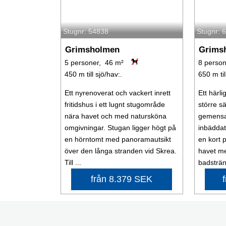
Stugnr: 54838
Stugnr: 
Grimsholmen
Grims
5 personer, 46 m²
8 perso
450 m till sjö/hav:.
650 m til
Ett nyrenoverat och vackert inrett
Ett härl
fritidshus i ett lugnt stugområde
större s
nära havet och med natursköna
gemensam
omgivningar. Stugan ligger högt på
inbäddat
en hörntomt med panoramautsikt
en kort 
över den långa stranden vid Skrea.
havet me
Till ...
badstränd
från 8.379 SEK