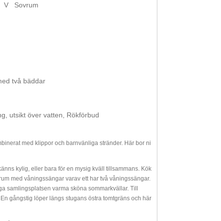
V
Sovrum
med två bäddar
g, utsikt över vatten, Rökförbud
inerat med klippor och barnvänliga stränder. Här bor ni
s kylig, eller bara för en mysig kväll tillsammans. Kök
ovrum med våningssängar varav ett har två våningssängar.
ga samlingsplatsen varma sköna sommarkvällar. Till
En gångstig löper längs stugans östra tomtgräns och här