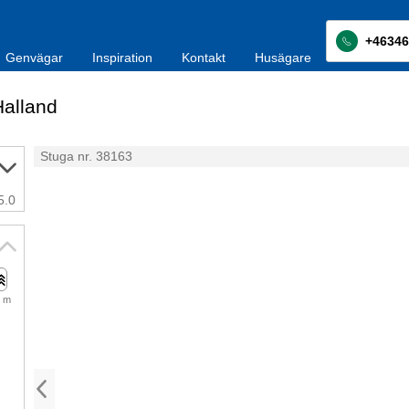
+46346
Genvägar
Inspiration
Kontakt
Husägare
alland
Stuga nr. 38163
5.0
 m