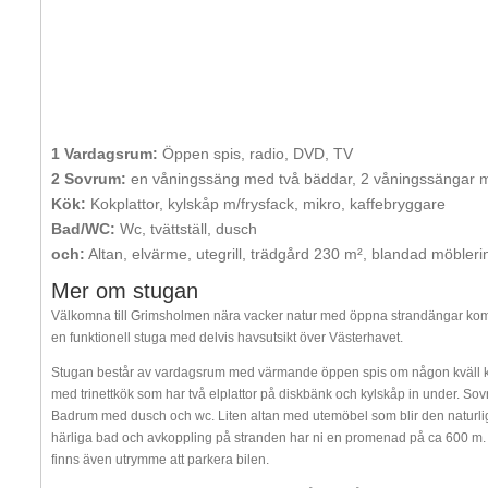
1 Vardagsrum:
Öppen spis, radio, DVD, TV
2 Sovrum:
en våningssäng med två bäddar, 2 våningssängar 
Kök:
Kokplattor, kylskåp m/frysfack, mikro, kaffebryggare
Bad/WC:
Wc, tvättställ, dusch
och:
Altan, elvärme, utegrill, trädgård 230 m², blandad möblerin
Mer om stugan
Välkomna till Grimsholmen nära vacker natur med öppna strandängar komb
en funktionell stuga med delvis havsutsikt över Västerhavet.
Stugan består av vardagsrum med värmande öppen spis om någon kväll känn
med trinettkök som har två elplattor på diskbänk och kylskåp in under. S
Badrum med dusch och wc. Liten altan med utemöbel som blir den naturli
härliga bad och avkoppling på stranden har ni en promenad på ca 600 m. 
finns även utrymme att parkera bilen.