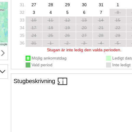
31
27
28
29
30
31
1
32
3
4
5
6
7
8
33
10
11
12
13
14
15
34
17
18
19
20
21
22
35
24
25
26
27
28
29
36
31
1
2
3
4
5
Stugan är inte ledig den valda perioden.
Möjlig ankomstdag
Ledigt da
Vald period
Inte ledigt
Stugbeskrivning