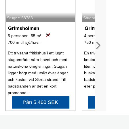
Stugnr: 58783
Stugnr: 65710
Grimsholmen
Grimsholmen
5 personer, 55 m²
4 personer, 40 m²
700 m till sjö/hav:.
750 m till sjö/hav:.
Ett trivsamt fritidshus i ett lugnt
En trivsam röd liten stu
stugområde nära havet och med
knutar i ett lugnt stugo
natursköna omgivningar. Stugan
liten idyll inbäddad i gr
ligger högt med utsikt över ängar
buskar och med vy mot ha
och kusten vid Skrea strand. Till
badstranden är det en ko
badstranden är det en kort
eller promenad. Hela väg
promenad. ...
från 5.460 SEK
från 6.190 