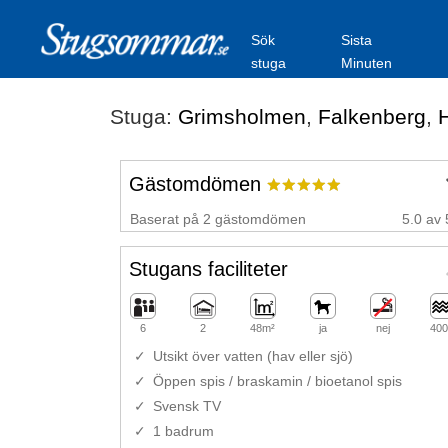
Sök
Sista
stuga
Minuten
Stuga:
Grimsholmen
,
Falkenberg
,
H
Gästomdömen
Baserat på 2 gästomdömen
5.0 av 
Stugans faciliteter
6
2
48m²
ja
nej
400
Utsikt över vatten (hav eller sjö)
Öppen spis / braskamin / bioetanol spis
Svensk TV
1 badrum