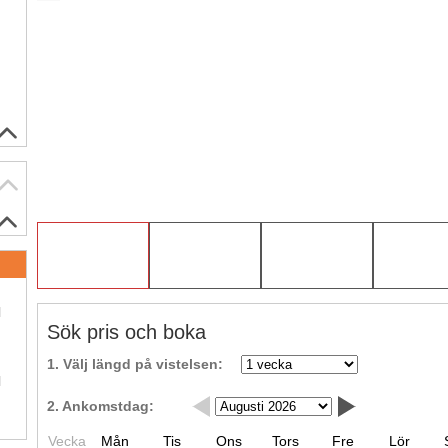
.
l
Sök pris och boka
.
1. Välj längd på vistelsen:
l
2. Ankomstdag:
Vecka
Mån
Tis
Ons
Tors
Fre
Lör