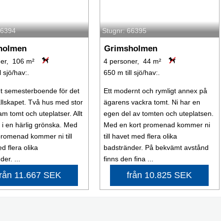
66394
Stugnr: 66395
holmen
Grimsholmen
ner, 106 m²
4 personer, 44 m²
l sjö/hav:.
650 m till sjö/hav:.
igt semesterboende för det
Ett modernt och rymligt annex på
ällskapet. Två hus med stor
ägarens vackra tomt. Ni har en
 tomt och uteplatser. Allt
egen del av tomten och uteplatsen.
 i en härlig grönska. Med
Med en kort promenad kommer ni
promenad kommer ni till
till havet med flera olika
d flera olika
badstränder. På bekvämt avstånd
er. ...
finns den fina ...
från 11.667 SEK
från 10.825 SEK