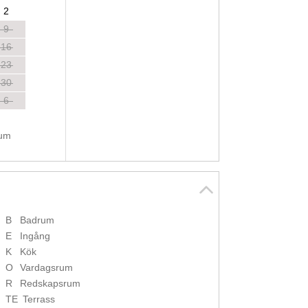
2
9
16
23
30
6
tum
B
Badrum
E
Ingång
K
Kök
O
Vardagsrum
R
Redskapsrum
TE
Terrass