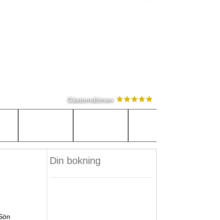
Gästomdömen
Din bokning
Sön