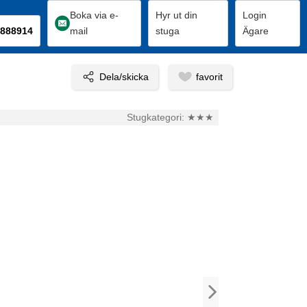
Boka via e-
Hyr ut din
Login
888914
mail
stuga
Ägare
Stugkategori:
★★★