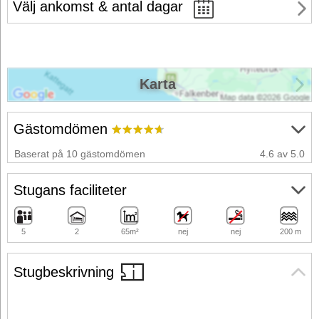
Välj ankomst & antal dagar
Karta
Gästomdömen
Baserat på 10 gästomdömen
4.6 av 5.0
Stugans faciliteter
5
2
65m²
nej
nej
200 m
Stugbeskrivning