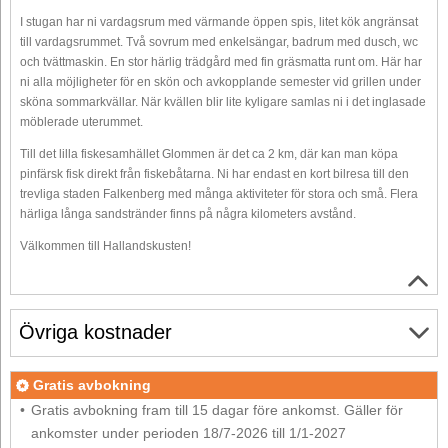
I stugan har ni vardagsrum med värmande öppen spis, litet kök angränsat
till vardagsrummet. Två sovrum med enkelsängar, badrum med dusch, wc
och tvättmaskin. En stor härlig trädgård med fin gräsmatta runt om. Här har
ni alla möjligheter för en skön och avkopplande semester vid grillen under
sköna sommarkvällar. När kvällen blir lite kyligare samlas ni i det inglasade
möblerade uterummet.
Till det lilla fiskesamhället Glommen är det ca 2 km, där kan man köpa
pinfärsk fisk direkt från fiskebåtarna. Ni har endast en kort bilresa till den
trevliga staden Falkenberg med många aktiviteter för stora och små. Flera
härliga långa sandstränder finns på några kilometers avstånd.
Välkommen till Hallandskusten!
Övriga kostnader
Gratis avbokning
Gratis avbokning fram till 15 dagar före ankomst. Gäller för
ankomster under perioden 18/7-2026 till 1/1-2027