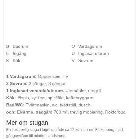
B
Badrum
O
Vardagsrum
E
Ingång
U
Inglasat uterum
K
Kök
V
Sovrum
1 Vardagsrum:
Öppen spis, TV
2 Sovrum:
2 sängar, 3 sängar
1 Inglasad veranda/uterum:
Utemöbler, utegrill
Kök:
Elspis, kyl-frys, spisfläkt, kaffebryggare
Bad/WC:
Tvättmaskin, wc, tvättställ, dusch
och:
Elvärme, trädgård 700 m², trevlig möblering, Rökförbud
Mer om stugan
En ljus trevlig stuga i lugnt område ca 12 km norr om Falkenberg med
gångavstånd till mindre sandstrand.