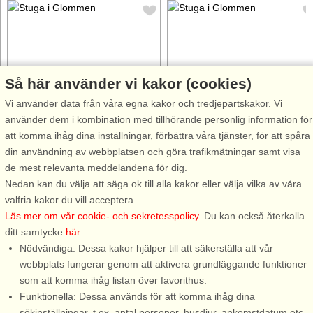
Så här använder vi kakor (cookies)
Stugnr: 56791
Stugnr: 53722
Vi använder data från våra egna kakor och tredjepartskakor. Vi
Glommen
Glommen
använder dem i kombination med tillhörande personlig information för
8 personer, 180 m²
4 personer, 43 m²
att komma ihåg dina inställningar, förbättra våra tjänster, för att spåra
600 m till sjö/hav:.
600 m till sjö/hav:.
din användning av webbplatsen och göra trafikmätningar samt visa
På ett av Hallandskustens allra
Ett rymligt, ljust och fräscht
de mest relevanta meddelandena för dig.
bästa lägen ligger detta
annex intill stora huset som
Nedan kan du välja att säga ok till alla kakor eller välja vilka av våra
nyproducerade, vackra och
även hyrs ut. På ett av
valfria kakor du vill acceptera.
moderna hus med
Hallandskustens allra bäste
Läs mer om vår cookie- och sekretesspolicy
. Du kan också återkalla
promenadavstånd till den fina
läge ligger detta nybyggda och
ditt samtycke
här
.
badstranden. Ett helfräscht hus
moderna annex med
Nödvändiga: Dessa kakor hjälper till att säkerställa att vår
med härliga ljusa ytor och
promenadavstånd till den fina
webbplats fungerar genom att aktivera grundläggande funktioner
kvalitet i alla ...
badstranden. ...
som att komma ihåg listan över favorithus.
Funktionella: Dessa används för att komma ihåg dina
från 14.177 SEK
från 7.160 SEK
sökinställningar, t.ex. antal personer, husdjur, ankomstdatum etc.