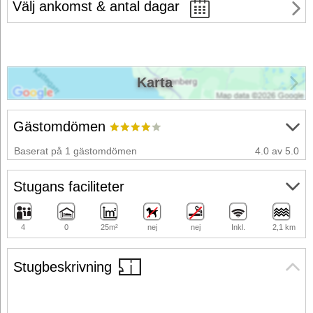
Välj ankomst & antal dagar
Karta
Gästomdömen
Baserat på 1 gästomdömen
4.0 av 5.0
Stugans faciliteter
4
0
25m²
nej
nej
Inkl.
2,1 km
Stugbeskrivning