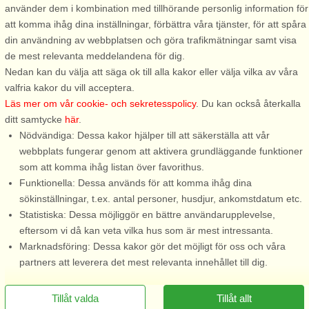
använder dem i kombination med tillhörande personlig information för
2 personer, 25 m²
6 personer, 150 m²
att komma ihåg dina inställningar, förbättra våra tjänster, för att spåra
100 m till sjö/hav:.
150 m till sjö/hav:.
din användning av webbplatsen och göra trafikmätningar samt visa
En trivsam gäststuga på en
Här bor ni i ett rymligt hus med
de mest relevanta meddelandena för dig.
avskild och insynsskyddad del
stor härlig tomt och med utsikt
Nedan kan du välja att säga ok till alla kakor eller välja vilka av våra
av ägarens tomt. Från er
över sjöar och beteshagar.
valfria kakor du vill acceptera.
uteplats kan ni se, höra och
Huset ligger fritt och lantligt vid
Läs mer om vår cookie- och sekretesspolicy
. Du kan också återkalla
känna doften av havet bara 100
en av Hallands vackraste
ditt samtycke
här
.
m bort. Stafsinge strand är en
landsvägar. Från altanen under
Nödvändiga: Dessa kakor hjälper till att säkerställa att vår
mindre badstrand, alldeles i ...
tak njuter ni av ...
webbplats fungerar genom att aktivera grundläggande funktioner
som att komma ihåg listan över favorithus.
Funktionella: Dessa används för att komma ihåg dina
från 3.416 SEK
från 5.932 SEK
sökinställningar, t.ex. antal personer, husdjur, ankomstdatum etc.
Statistiska: Dessa möjliggör en bättre användarupplevelse,
eftersom vi då kan veta vilka hus som är mest intressanta.
Marknadsföring: Dessa kakor gör det möjligt för oss och våra
partners att leverera det mest relevanta innehållet till dig.
Tillåt valda
Tillåt allt