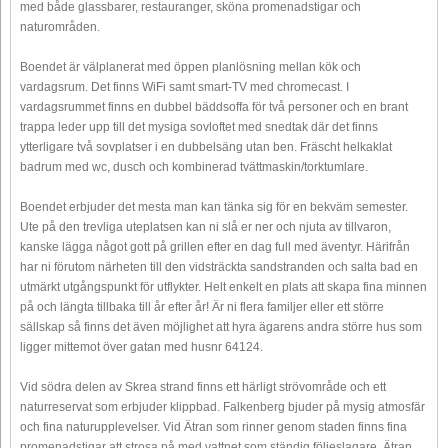
med både glassbarer, restauranger, sköna promenadstigar och
naturområden.
Boendet är välplanerat med öppen planlösning mellan kök och
vardagsrum. Det finns WiFi samt smart-TV med chromecast. I
vardagsrummet finns en dubbel bäddsoffa för två personer och en brant
trappa leder upp till det mysiga sovloftet med snedtak där det finns
ytterligare två sovplatser i en dubbelsäng utan ben. Fräscht helkaklat
badrum med wc, dusch och kombinerad tvättmaskin/torktumlare.
Boendet erbjuder det mesta man kan tänka sig för en bekväm semester.
Ute på den trevliga uteplatsen kan ni slå er ner och njuta av tillvaron,
kanske lägga något gott på grillen efter en dag full med äventyr. Härifrån
har ni förutom närheten till den vidsträckta sandstranden och salta bad en
utmärkt utgångspunkt för utflykter. Helt enkelt en plats att skapa fina minnen
på och längta tillbaka till år efter år! Är ni flera familjer eller ett större
sällskap så finns det även möjlighet att hyra ägarens andra större hus som
ligger mittemot över gatan med husnr 64124.
Vid södra delen av Skrea strand finns ett härligt strövområde och ett
naturreservat som erbjuder klippbad. Falkenberg bjuder på mysig atmosfär
och fina naturupplevelser. Vid Ätran som rinner genom staden finns fina
promenadstigar att strosa på med vattnet som ständig följeslagare. Ätran