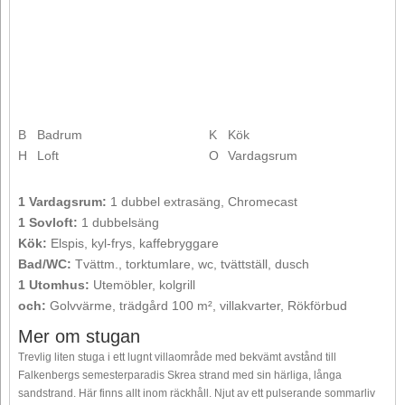
B
Badrum
K
Kök
H
Loft
O
Vardagsrum
1 Vardagsrum:
1 dubbel extrasäng, Chromecast
1 Sovloft:
1 dubbelsäng
Kök:
Elspis, kyl-frys, kaffebryggare
Bad/WC:
Tvättm., torktumlare, wc, tvättställ, dusch
1 Utomhus:
Utemöbler, kolgrill
och:
Golvvärme, trädgård 100 m², villakvarter, Rökförbud
Mer om stugan
Trevlig liten stuga i ett lugnt villaområde med bekvämt avstånd till
Falkenbergs semesterparadis Skrea strand med sin härliga, långa
sandstrand. Här finns allt inom räckhåll. Njut av ett pulserande sommarliv