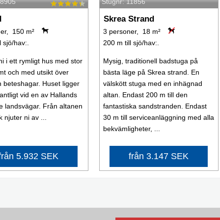
68905
Stugnr: 11856
d
Skrea Strand
ner, 150 m²
3 personer, 18 m²
l sjö/hav:.
200 m till sjö/hav:.
i i ett rymligt hus med stor
Mysig, traditionell badstuga på
omt och med utsikt över
bästa läge på Skrea strand. En
h beteshagar. Huset ligger
välskött stuga med en inhägnad
 lantligt vid en av Hallands
altan. Endast 200 m till den
e landsvägar. Från altanen
fantastiska sandstranden. Endast
 njuter ni av ...
30 m till serviceanläggning med alla
bekvämligheter, ...
från 5.932 SEK
från 3.147 SEK