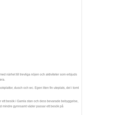
d närhet till trevliga nöjen och aktiviteter som erbjuds
era.
lattor, dusch och wc. Egen liten fin uteplats, del i tomt
r ett besök i Gamla stan och dess bevarade bebyggelse,
d mindre gynnsamt väder passar ett besök på