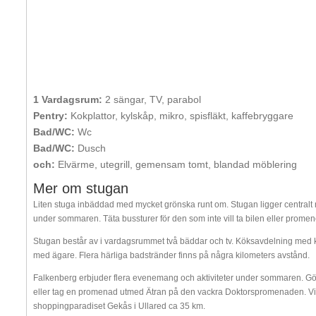
1 Vardagsrum:
2 sängar, TV, parabol
Pentry:
Kokplattor, kylskåp, mikro, spisfläkt, kaffebryggare
Bad/WC:
Wc
Bad/WC:
Dusch
och:
Elvärme, utegrill, gemensam tomt, blandad möblering
Mer om stugan
Liten stuga inbäddad med mycket grönska runt om. Stugan ligger centralt me
under sommaren. Täta bussturer för den som inte vill ta bilen eller promen
Stugan består av i vardagsrummet två bäddar och tv. Köksavdelning med kokp
med ägare. Flera härliga badstränder finns på några kilometers avstånd.
Falkenberg erbjuder flera evenemang och aktiviteter under sommaren. Gö
eller tag en promenad utmed Ätran på den vackra Doktorspromenaden. Vi
shoppingparadiset Gekås i Ullared ca 35 km.