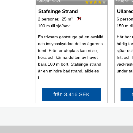
Stugnr: 9820
Stugnr: 
Stafsinge Strand
Ullare
2 personer, 25 m²
6 perso
100 m till sjö/hav:.
150 m til
En trivsam gäststuga på en avskild
Här bor n
och insynsskyddad del av ägarens
härlig t
tomt. Från er uteplats kan ni se,
sjöar oc
höra och känna doften av havet
fritt och
bara 100 m bort. Stafsinge strand
vackrast
är en mindre badstrand, alldeles
under tak
i ...
från 3.416 SEK