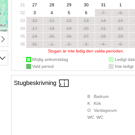
31
27
28
29
30
31
1
32
3
4
5
6
7
8
33
10
11
12
13
14
15
34
17
18
19
20
21
22
35
24
25
26
27
28
29
36
31
1
2
3
4
5
Stugan är inte ledig den valda perioden.
Möjlig ankomstdag
Ledigt da
Vald period
Inte ledigt
Stugbeskrivning
B
Badrum
K
Kök
O
Vardagsrum
WC
WC