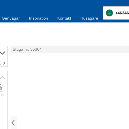
+46346
Genvägar
Inspiration
Kontakt
Husägare
Stuga nr. 36364
5.0
 m