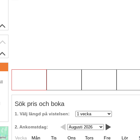
.
ll
.
Sök pris och boka
l
1. Välj längd på vistelsen:
2. Ankomstdag:
Vecka
Mån
Tis
Ons
Tors
Fre
Lör