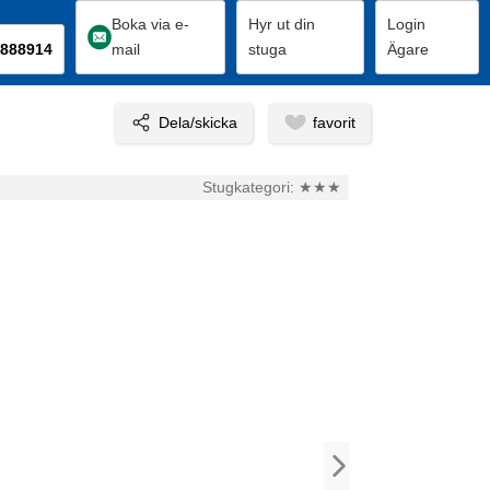
Boka via e-
Hyr ut din
Login
888914
mail
stuga
Ägare
Stugkategori:
★★★