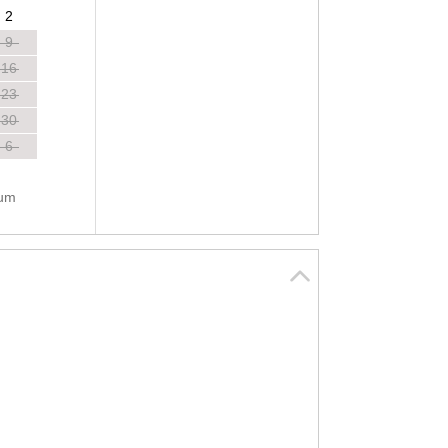
2
9
16
23
30
6
tum