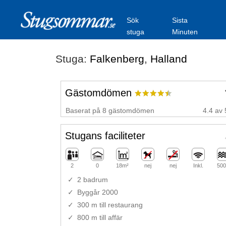
Sök
Sista
stuga
Minuten
Stuga:
Falkenberg
,
Halland
Gästomdömen
Baserat på 8 gästomdömen
4.4 av 
Stugans faciliteter
2
0
18m²
nej
nej
Inkl.
500
2 badrum
Byggår 2000
300 m till restaurang
800 m till affär