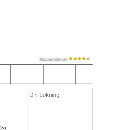
Gästomdömen
Din bokning
Sön