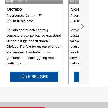
Stugnr: 63621
Stugnr: 57867
Olofsbo
Skrea Strand
4 personer, 27 m²
4 personer, 18 m²
200 m till sjö/hav:.
250 m till sjö/hav:.
En välplanerat och charmig
Mysig, traditionell badst
semesterstuga på badrocksavstånd
bästa läge på Skrea str
till den härliga badstranden i
välskött stuga med
Olofsbo. Perfekt för ett par eller den
badrocksavstånd till den
lilla familjen. I närheten finns
sandstranden. Endast 20 
gemensamhetsanläggning med
serviceanläggning med a
tvättstuga, ...
bekvämligheter, toalett, .
från 5.864 SEK
från 3.510 