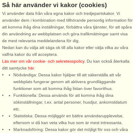
8 personer, 100 m²
Så här använder vi kakor (cookies)
från 8.608 SEK
Vi använder data från våra egna kakor och tredjepartskakor. Vi
använder dem i kombination med tillhörande personlig information för
att komma ihåg dina inställningar, förbättra våra tjänster, för att spåra
din användning av webbplatsen och göra trafikmätningar samt visa
de mest relevanta meddelandena för dig.
Frändefors, en lugn pärla vid Vänern!
Nedan kan du välja att säga ok till alla kakor eller välja vilka av våra
valfria kakor du vill acceptera.
Frändefors ligger vackert vid Vänern, omgiven av böljande åkrar och
Läs mer om vår cookie- och sekretesspolicy
. Du kan också återkalla
skogsklädda höjder. Den lilla orten erbjuder en skön blandning av
ditt samtycke
här
.
lugn, natur och småskaligt samhällsliv, perfekt för dig som vill
Nödvändiga: Dessa kakor hjälper till att säkerställa att vår
uppleva det genuina Västergötland nära Vänern. Här kan du
webbplats fungerar genom att aktivera grundläggande
promenera längs tysta landsvägar, cykla genom öppna fält och
funktioner som att komma ihåg listan över favorithus.
skogar, eller ta en paus vid Vänerns stränder och njuta av
Funktionella: Dessa används för att komma ihåg dina
solnedgången över Sveriges största sjö. Naturen är alltid nära och
sökinställningar, t.ex. antal personer, husdjur, ankomstdatum
bjuder på möjligheter till fiske, båtliv och friluftsaktiviteter.
etc.
Frändefors bjuder också på kultur och historia, från gamla
Statistiska: Dessa möjliggör en bättre användarupplevelse,
byggnader och bymiljöer till lokala evenemang och hantverk som
eftersom vi då kan veta vilka hus som är mest intressanta.
speglar traktens välkomnande atmosfär. Låt vardagen saktar ner på
Marknadsföring: Dessa kakor gör det möjligt för oss och våra