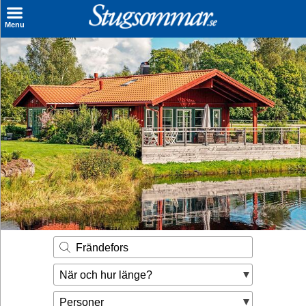
×
Menu
Sök stuga
Sista Minuten
Genvägar
Inspiration
Kontakt
Husägare
Se hur mycket du kan tjäna
Frändefors
Räkna ut din
När och hur länge?
hyresintäkt
Personer