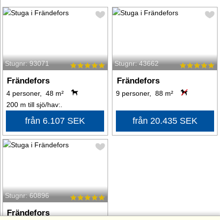
Stugnr: 93071
Stugnr: 43662
Frändefors
Frändefors
4 personer, 48 m²
9 personer, 88 m²
200 m till sjö/hav:.
från 6.107 SEK
från 20.435 SEK
Stugnr: 60896
Frändefors