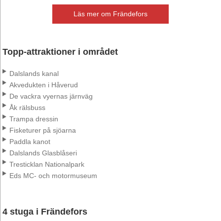
Läs mer om Frändefors
Topp-attraktioner i området
Dalslands kanal
Akvedukten i Håverud
De vackra vyernas järnväg
Åk rälsbuss
Trampa dressin
Fisketurer på sjöarna
Paddla kanot
Dalslands Glasblåseri
Tresticklan Nationalpark
Eds MC- och motormuseum
4 stuga i Frändefors