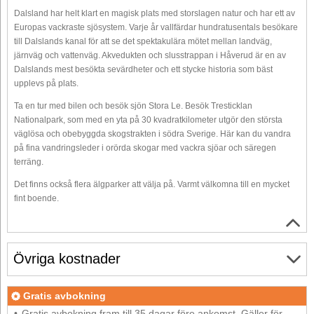
Dalsland har helt klart en magisk plats med storslagen natur och har ett av
Europas vackraste sjösystem. Varje år vallfärdar hundratusentals besökare
till Dalslands kanal för att se det spektakulära mötet mellan landväg,
järnväg och vattenväg. Akvedukten och slusstrappan i Håverud är en av
Dalslands mest besökta sevärdheter och ett stycke historia som bäst
upplevs på plats.
Ta en tur med bilen och besök sjön Stora Le. Besök Tresticklan
Nationalpark, som med en yta på 30 kvadratkilometer utgör den största
väglösa och obebyggda skogstrakten i södra Sverige. Här kan du vandra
på fina vandringsleder i orörda skogar med vackra sjöar och säregen
terräng.
Det finns också flera älgparker att välja på. Varmt välkomna till en mycket
fint boende.
Övriga kostnader
Gratis avbokning
Gratis avbokning fram till 35 dagar före ankomst. Gäller för