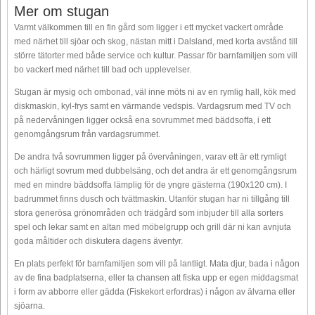
Mer om stugan
Varmt välkommen till en fin gård som ligger i ett mycket vackert område
med närhet till sjöar och skog, nästan mitt i Dalsland, med korta avstånd till
större tätorter med både service och kultur. Passar för barnfamiljen som vill
bo vackert med närhet till bad och upplevelser.
Stugan är mysig och ombonad, väl inne möts ni av en rymlig hall, kök med
diskmaskin, kyl-frys samt en värmande vedspis. Vardagsrum med TV och
på nedervåningen ligger också ena sovrummet med bäddsoffa, i ett
genomgångsrum från vardagsrummet.
De andra två sovrummen ligger på övervåningen, varav ett är ett rymligt
och härligt sovrum med dubbelsäng, och det andra är ett genomgångsrum
med en mindre bäddsoffa lämplig för de yngre gästerna (190x120 cm). I
badrummet finns dusch och tvättmaskin. Utanför stugan har ni tillgång till
stora generösa grönområden och trädgård som inbjuder till alla sorters
spel och lekar samt en altan med möbelgrupp och grill där ni kan avnjuta
goda måltider och diskutera dagens äventyr.
En plats perfekt för barnfamiljen som vill på lantligt. Mata djur, bada i någon
av de fina badplatserna, eller ta chansen att fiska upp er egen middagsmat
i form av abborre eller gädda (Fiskekort erfordras) i någon av älvarna eller
sjöarna.