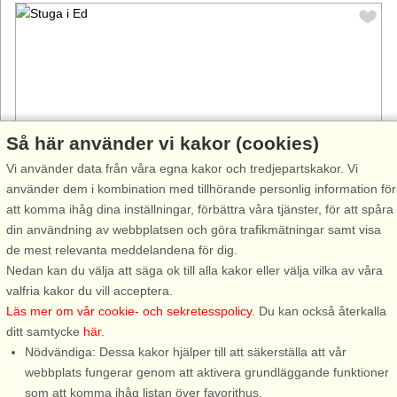
Så här använder vi kakor (cookies)
Vi använder data från våra egna kakor och tredjepartskakor. Vi
använder dem i kombination med tillhörande personlig information för
att komma ihåg dina inställningar, förbättra våra tjänster, för att spåra
Stugnr: 54847
din användning av webbplatsen och göra trafikmätningar samt visa
Ed
de mest relevanta meddelandena för dig.
6 personer, 90 m²
Nedan kan du välja att säga ok till alla kakor eller välja vilka av våra
716 m till sjö/hav:.
valfria kakor du vill acceptera.
Läs mer om vår cookie- och sekretesspolicy
. Du kan också återkalla
En stilla oas ett stenkast från sjö! I vackra Dalsland hittar ni
ditt samtycke
här
.
denna underbara röda stuga med stor och lummig trädgård.
Nödvändiga: Dessa kakor hjälper till att säkerställa att vår
Huset har totalt 6 bäddar fördelat på 3 sovrum. Två av
webbplats fungerar genom att aktivera grundläggande funktioner
sovrummen har en varsin ...
som att komma ihåg listan över favorithus.