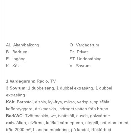
AL
Altan/balkong
O
Vardagsrum
B
Badrum
Pr.
Privat
E
Ingång
ST
Undervåning
K
Kök
V
Sovrum
1 Vardagsrum:
Radio, TV
3 Sovrum:
1 dubbelsäng, 1 dubbel extrasäng, 1 dubbel
extrasäng
Kök:
Barnstol, elspis, kyl-frys, mikro, vedspis, spisfläkt,
kaffebryggare, diskmaskin, indraget vatten från brunn
Bad/WC:
Tvättmaskin, wc, tvättställ, dusch, golvvärme
och:
Altan, elvärme, luft/luft värmepump, utegrill, naturtomt med
träd 2000 m², blandad möblering, på landet, Rökförbud