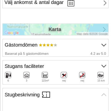
Välj ankomst & antal dagar
Karta
Gästomdömen
Baserat på 5 gästomdömen
4.2 av 5.0
Stugans faciliteter
6
3
115m²
nej
nej
15 km
Stugbeskrivning