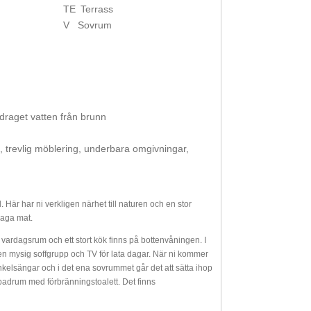
TE
Terrass
V
Sovrum
indraget vatten från brunn
², trevlig möblering, underbara omgivningar,
Här har ni verkligen närhet till naturen och en stor
laga mat.
t vardagsrum och ett stort kök finns på bottenvåningen. I
en mysig soffgrupp och TV för lata dagar. När ni kommer
kelsängar och i det ena sovrummet går det att sätta ihop
 badrum med förbränningstoalett. Det finns