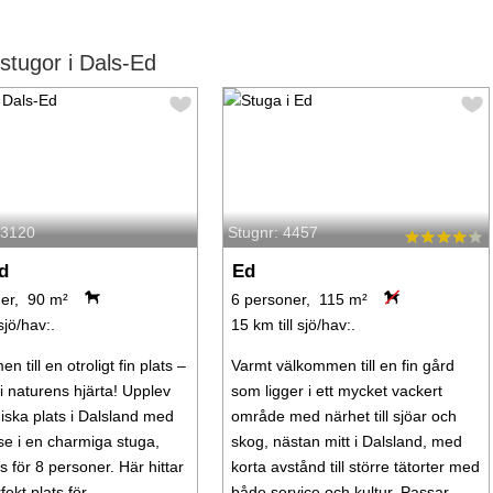
tugor i Dals-Ed
63120
Stugnr: 4457
d
Ed
er, 90 m²
6 personer, 115 m²
sjö/hav:.
15 km till sjö/hav:.
 till en otroligt fin plats –
Varmt välkommen till en fin gård
 i naturens hjärta! Upplev
som ligger i ett mycket vackert
ska plats i Dalsland med
område med närhet till sjöar och
lse i en charmiga stuga,
skog, nästan mitt i Dalsland, med
s för 8 personer. Här hittar
korta avstånd till större tätorter med
fekt plats för ...
både service och kultur. Passar ...