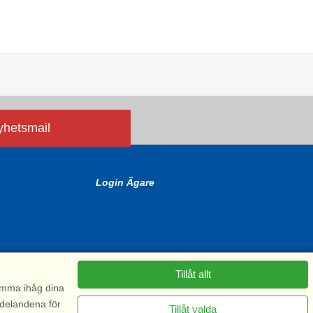
nyhetsmail
Login Ägare
Tillåt allt
komma ihåg dina
ddelandena för
Tillåt valda