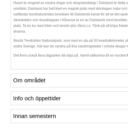
Huset är omgivet av vackra ängar och skogslandskap i Dalsland är detta s
området. Dalsland har helt klart en magisk plats med storslagen natur och 
vallfärdar hundratusentals besökare till Dalslands kanal för att se det sp
Akvedukten och slusstrappan i Håverud är en av Dalslands mest besökta s
plats. Ta en tur med bilen och besök sjön Stora Le. Tänk på att köpa fiskekor
älvarna.
Besök Tresticklan Nationalpark, som med en yta på 30 kvadratkilometer u
södra Sverige. Här kan du vandra på fina vandringsleder i orörda skogar 
Det finns också flera älgparker att välja på. Varmt välkomna till en mycket 
Om området
Info och öppettider
Innan semestern