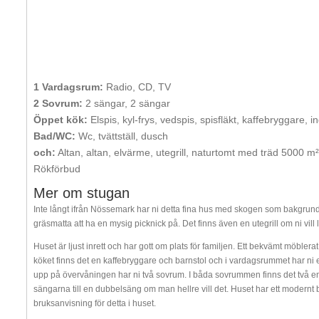
1 Vardagsrum:
Radio, CD, TV
2 Sovrum:
2 sängar, 2 sängar
Öppet kök:
Elspis, kyl-frys, vedspis, spisfläkt, kaffebryggare, 
Bad/WC:
Wc, tvättställ, dusch
och:
Altan, altan, elvärme, utegrill, naturtomt med träd 5000 m
Rökförbud
Mer om stugan
Inte långt ifrån Nössemark har ni detta fina hus med skogen som bakgrund. 
gräsmatta att ha en mysig picknick på. Det finns även en utegrill om ni vill 
Huset är ljust inrett och har gott om plats för familjen. Ett bekvämt möblera
köket finns det en kaffebryggare och barnstol och i vardagsrummet har ni 
upp på övervåningen har ni två sovrum. I båda sovrummen finns det två en
sängarna till en dubbelsäng om man hellre vill det. Huset har ett modernt
bruksanvisning för detta i huset.