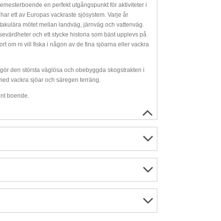
emesterboende en perfekt utgångspunkt för aktiviteter i
har ett av Europas vackraste sjösystem. Varje år
ektakulära mötet mellan landväg, järnväg och vattenväg.
evärdheter och ett stycke historia som bäst upplevs på
t om ni vill fiska i någon av de fina sjöarna eller vackra
tgör den största väglösa och obebyggda skogstrakten i
med vackra sjöar och säregen terräng.
fint boende.