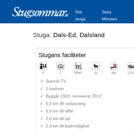
Sök
Sista
stuga
Minuten
Stuga:
Dals-Ed
,
Dalsland
Stugans faciliteter
4
2
80m²
ja
nej
2,0
Svensk TV
1 badrum
Byggår 1920, renoverat 2012
5,0 km till restaurang
5,0 km till affär
2,0 km till sjö
2,0 km till badmöjlighet