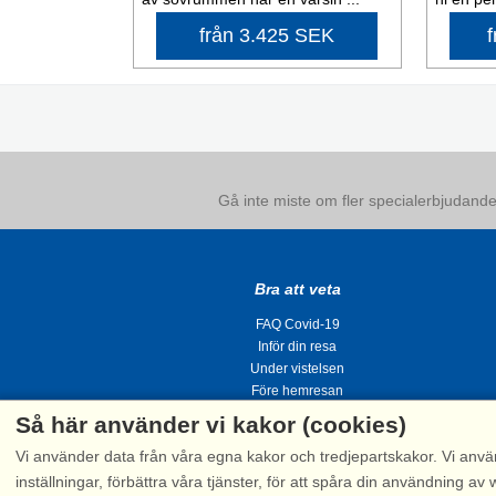
från 3.425 SEK
Gå inte miste om fler specialerbjudanden
Bra att veta
FAQ Covid-19
Inför din resa
Under vistelsen
Före hemresan
Så här använder vi kakor (cookies)
Vi använder data från våra egna kakor och tredjepartskakor. Vi anvä
inställningar, förbättra våra tjänster, för att spåra din användning