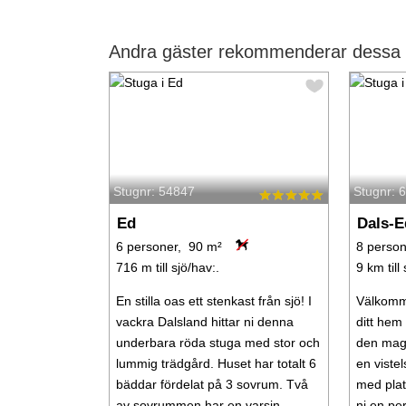
Andra gäster rekommenderar dessa s
Stugnr: 54847
Stugnr: 
Ed
Dals-E
6 personer, 90 m²
8 person
716 m till sjö/hav:.
9 km till 
En stilla oas ett stenkast från sjö! I
Välkommen
vackra Dalsland hittar ni denna
ditt hem
underbara röda stuga med stor och
den magi
lummig trädgård. Huset har totalt 6
en viste
bäddar fördelat på 3 sovrum. Två
med plat
av sovrummen har en varsin ...
ni en per