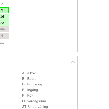
2
9
16
23
30
6
tum
A
Alkov
B
Badrum
D
Förvaring
E
Ingång
K
Kök
O
Vardagsrum
ST
Undervåning