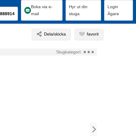
Boka via e-
Hyr ut din
Login
888914
mail
stuga
Ägare
Stugkategori:
★★★