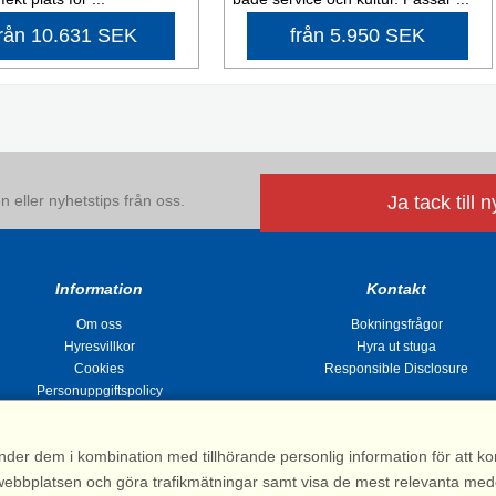
från 10.631 SEK
från 5.950 SEK
 eller nyhetstips från oss.
Ja tack till 
Information
Kontakt
Om oss
Bokningsfrågor
Hyresvillkor
Hyra ut stuga
Cookies
Responsible Disclosure
Personuppgiftspolicy
nder dem i kombination med tillhörande personlig information för att 
 av webbplatsen och göra trafikmätningar samt visa de mest relevanta me
Stugsommar |
Kvarngatan 2, 311 32 Falkenberg | Sverige