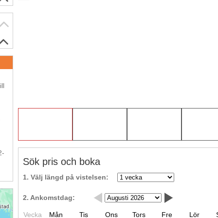
.
ll
.
-
.
2-
Sök pris och boka
1. Välj längd på vistelsen:
2. Ankomstdag:
Vecka
Mån
Tis
Ons
Tors
Fre
Lör