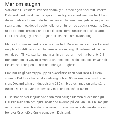
Mer om stugan
Välkomna till ett äldre stort och charmigt hus med egen pool mitt i vackra
Dalsland med utsikt över Laxsjön. Huset ligger centralt med närhet till allt
du kan behöva för en underbar semester. Här kan man njuta av sol på den
stora altanen, ett dopp i poolen eller ta en tur ut i de vackra skogarna. Detta
är ett boende som passar perfekt för den större familjen eller sällskapet.
Här finns härliga ytor som inbjuder till lek, bad och avkoppling.
Man välkomnas in direkt via en mindre hall. Du kommer rakt in i köket med
matplats för 4-6 personer. Här finns också ingång till badrummet med wc
och dusch. Till vänster kommer man in ett ljus rum med matbord för 6-8
personer och ett valv in till vardagsrummet med skön soffa och tv. Utanför
fönstret ser man poolen och den härliga trädgården.
Från hallen går en trappa upp till övervåningen där det finns två stora
sovrum. Det första har en dubbelsäng och en 90cm säng med utsikt över
sjön. Det andra har en dubbelsäng 180 cm bred och med en enkelsäng
90cm. Det finns även en sovalkov med en enkelsäng 80cm.
Huset har en stor inbjudande altan med härliga utemöbler och med grill.
Här kan man sitta och njuta av en god middag på kvällen. Hela huset ljust
och charmigt med blandad möblering. I detta hus finns det mesta du kan
behöva för en oförglömlig semester i Dalsland.