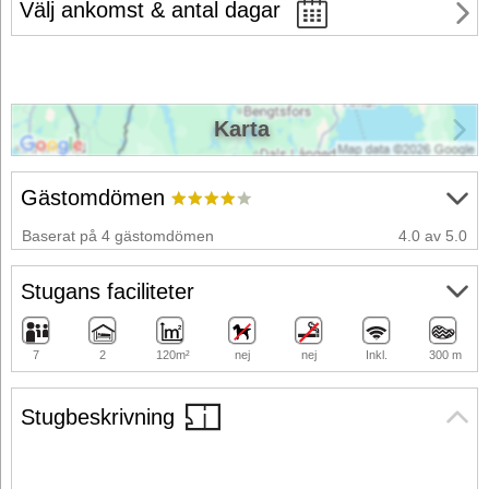
Välj ankomst & antal dagar
Karta
Gästomdömen
Baserat på 4 gästomdömen
4.0 av 5.0
Stugans faciliteter
7
2
120m²
nej
nej
Inkl.
300 m
Stugbeskrivning