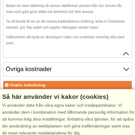
Bokar du med städning så rensar städfirman poolen från löv. Annars får
man som gäst göra detta vid ankomst och före avresa.
Ta ett besök till en av de vackra badplatserna omkring, kolla in Dalslands
kanaler, gör Älg-safari och upplev storlagen vacker natur.
Välkommen att njuta av storslagen natur i en underbar charmig villa med
pool.
Övriga kostnader
Gratis avbokning
Gratis avbokning fram till 15 dagar före ankomst. Gäller för
Så här använder vi kakor (cookies)
ankomster under perioden 18/7-2026 till 1/1-2027
Vi använder data från våra egna kakor och tredjepartskakor. Vi
Gratis avbokning fram till 35 dagar före ankomst. Gäller för
använder dem i kombination med tillhörande personlig information för
ankomster under perioden 2/1 till 31/12-2027
att komma ihåg dina inställningar, förbättra våra tjänster, för att spåra
Se villkor här
din användning av webbplatsen och göra trafikmätningar samt visa
de mest relevanta meddelandena för dig.