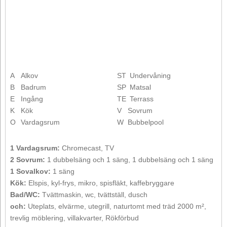
A
Alkov
ST
Undervåning
B
Badrum
SP
Matsal
E
Ingång
TE
Terrass
K
Kök
V
Sovrum
O
Vardagsrum
W
Bubbelpool
1 Vardagsrum:
Chromecast, TV
2 Sovrum:
1 dubbelsäng och 1 säng, 1 dubbelsäng och 1 säng
1 Sovalkov:
1 säng
Kök:
Elspis, kyl-frys, mikro, spisfläkt, kaffebryggare
Bad/WC:
Tvättmaskin, wc, tvättställ, dusch
och:
Uteplats, elvärme, utegrill, naturtomt med träd 2000 m²,
trevlig möblering, villakvarter, Rökförbud