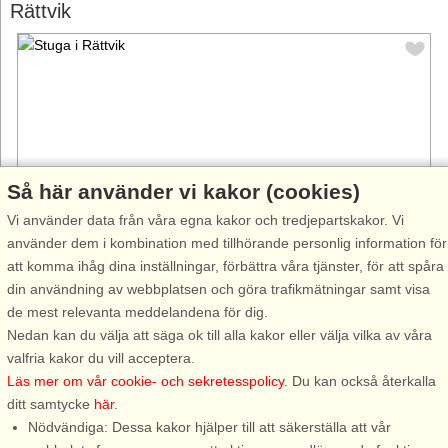
Rättvik
Så här använder vi kakor (cookies)
Vi använder data från våra egna kakor och tredjepartskakor. Vi
använder dem i kombination med tillhörande personlig information för
att komma ihåg dina inställningar, förbättra våra tjänster, för att spåra
Stugnr: 55870
din användning av webbplatsen och göra trafikmätningar samt visa
Rättvik
de mest relevanta meddelandena för dig.
4 personer, 47 m²
Nedan kan du välja att säga ok till alla kakor eller välja vilka av våra
150 m till sjö/hav:.
valfria kakor du vill acceptera.
Läs mer om vår cookie- och sekretesspolicy
. Du kan också återkalla
Ett underbart nyrenoverat Dalahärbre med det "lilla extra".
ditt samtycke
här
.
Stugan ligger i den oförstörda lilla byn Nedre Gärdsjö vid den
Nödvändiga: Dessa kakor hjälper till att säkerställa att vår
badvänliga och fiskrika Gärdsjön. Ni bor i ett sockersött härbre