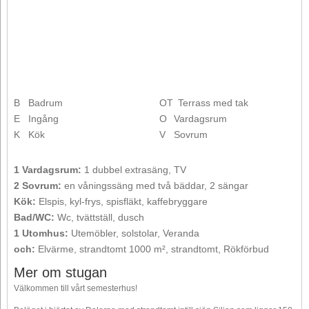
B
Badrum
OT
Terrass med tak
E
Ingång
O
Vardagsrum
K
Kök
V
Sovrum
1 Vardagsrum:
1 dubbel extrasäng, TV
2 Sovrum:
en våningssäng med två bäddar, 2 sängar
Kök:
Elspis, kyl-frys, spisfläkt, kaffebryggare
Bad/WC:
Wc, tvättställ, dusch
1 Utomhus:
Utemöbler, solstolar, Veranda
och:
Elvärme, strandtomt 1000 m², strandtomt, Rökförbud
Mer om stugan
Välkommen till vårt semesterhus!