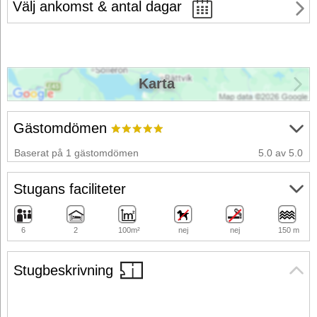
Välj ankomst & antal dagar
Karta
Gästomdömen
Baserat på 1 gästomdömen
5.0 av 5.0
Stugans faciliteter
6
2
100m²
nej
nej
150 m
Stugbeskrivning