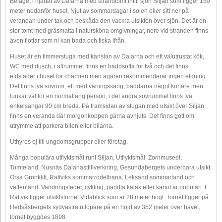
Beläget i hjärtat av Dalarna med strandtomt intill sjön Siljan som ligger 150
meter nedanför huset. Njut av sommardagar i solen eller sitt ner på
verandan under tak och beskåda den vackra utsikten över sjön. Det är en
stor tomt med gräsmatta i natursköna omgivningar, nere vid stranden finns
även flottar som ni kan bada och fiska ifrån.
Huset är en timmerstuga med känslan av Dalarna och ett välutrustat kök,
WC med dusch, i allrummet finns en bäddsoffa för två och det finns
eldstäder i huset för charmen men ägaren rekommenderar ingen eldning.
Det finns två sovrum, ett med våningssäng, bäddarna något kortare men
funkar väl för en normallång person, i det andra sovrummet finns två
enkelsängar 90 cm breda. På framsidan av stugan med utsikt över Siljan
finns en veranda där morgonkoppen gärna avnjuts. Det finns gott om
utrymme att parkera bilen eller bilarna.
Uthyres ej till ungdomsgrupper eller företag.
Många populära utflyktsmål runt Siljan, Utflyktsmål: Zornmuseet,
Tomteland, Nusnäs Dalahästtillverkning, Gesundabergets underbara utsikt,
Orsa Grönklitt, Rättviks sommarrodelbana, Leksand sommarland och
vattenland. Vandringsleder, cykling, paddla kajak eller kanot är populärt. I
Rättvik ligger utsiktstornet Vidablick som är 28 meter högt. Tornet ligger på
Hedsåsbergets sydvästra utlöpare på en höjd av 352 meter över havet,
tornet byggdes 1898.