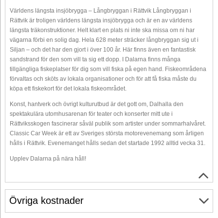
Världens längsta insjöbrygga – Långbryggan i Rättvik Långbryggan i
Rättvik är troligen världens längsta insjöbrygga och är en av världens
längsta träkonstruktioner. Helt klart en plats ni inte ska missa om ni har
vägarna förbi en solig dag. Hela 628 meter sträcker långbryggan sig ut i
Siljan – och det har den gjort i över 100 år. Här finns även en fantastisk
sandstrand för den som vill ta sig ett dopp. I Dalarna finns många
tillgängliga fiskeplatser för dig som vill fiska på egen hand. Fiskeområdena
förvaltas och sköts av lokala organisationer och för att få fiska måste du
köpa ett fiskekort för det lokala fiskeområdet.
Konst, hantverk och övrigt kulturutbud är det gott om, Dalhalla den
spektakulära utomhusarenan för teater och konserter mitt ute i
Rättviksskogen fascinerar såväl publik som artister under sommarhalvåret.
Classic Car Week är ett av Sveriges största motorevenemang som årligen
hålls i Rättvik. Evenemanget hålls sedan det startade 1992 alltid vecka 31.
Upplev Dalarna på nära håll!
Övriga kostnader