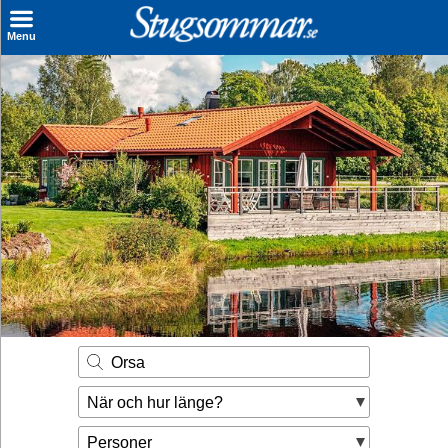
×
Menu
Sök stuga
Sista Minuten
Genvägar
Inspiration
Kontakt
Husägare
Se hur mycket du kan tjäna
Orsa
Räkna ut din
När och hur länge?
hyresintäkt
Personer