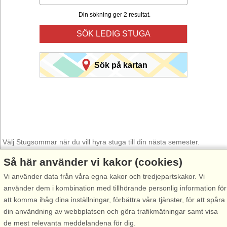
Din sökning ger 2 resultat.
SÖK LEDIG STUGA
Sök på kartan
Välj Stugsommar när du vill hyra stuga till din nästa semester.
Så här använder vi kakor (cookies)
Använd vår smarta sökfunktion här under för att hitta en ledig stuga i
just det område du önskar. Du kan även filtrera din sökning och välja
Vi använder data från våra egna kakor och tredjepartskakor. Vi
om stugan exempelvis ska ha havsutsikt, pool, diskmaskin, internet
använder dem i kombination med tillhörande personlig information för
osv.
att komma ihåg dina inställningar, förbättra våra tjänster, för att spåra
din användning av webbplatsen och göra trafikmätningar samt visa
de mest relevanta meddelandena för dig.