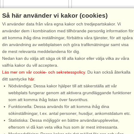
Så här använder vi kakor (cookies)
Stugnr: 29834
Stugnr: 38735
Vi använder data från våra egna kakor och tredjepartskakor. Vi
använder dem i kombination med tillhörande personlig information för
Hundfjället
Hundfjället
att komma ihåg dina inställningar, förbättra våra tjänster, för att spåra
7 personer, 90 m²
6 personer, 80 m²
din användning av webbplatsen och göra trafikmätningar samt visa
4,0 km till sjö/hav:.
4,0 km till sjö/hav:.
de mest relevanta meddelandena för dig.
Varmt välkommen till en fin
Välkommen till en nybyggd
Nedan kan du välja att säga ok till alla kakor eller välja vilka av våra
timrad stuga vid Hundfjället
välutrustad stuga i timmer med
valfria kakor du vill acceptera.
endast 30 m från den brusande
fint läge endast 30 meter från
Läs mer om vår cookie- och sekretesspolicy
. Du kan också återkalla
Saldalsbäcken. Här kommer ni
den brusande Saldalsbäcken.
ditt samtycke
här
.
till en fräsch stuga med gott om
Här har ni alla möjligheter att
Nödvändiga: Dessa kakor hjälper till att säkerställa att vår
utrymmen. Ljusa härliga rum,
koppla av och njuta av en rofyll
webbplats fungerar genom att aktivera grundläggande funktioner
trivsamt möblerad med inslag ...
ledighet. Till stugan ...
som att komma ihåg listan över favorithus.
Funktionella: Dessa används för att komma ihåg dina
från 5.685 SEK
från 6.261 SEK
sökinställningar, t.ex. antal personer, husdjur, ankomstdatum etc.
Statistiska: Dessa möjliggör en bättre användarupplevelse,
eftersom vi då kan veta vilka hus som är mest intressanta.