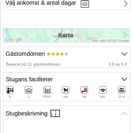
Välj ankomst & antal dagar
Karta
Gästomdömen
Baserat på 11 gästomdömen
3.8 av 5.0
Stugans faciliteter
6
2
80m²
nej
nej
Inkl.
20 m
Stugbeskrivning