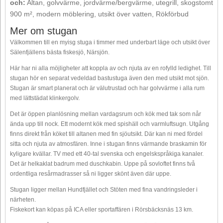
och:
Altan, golvvärme, jordvärme/bergvärme, utegrill, skogstomt
900 m², modern möblering, utsikt över vatten, Rökförbud
Mer om stugan
Välkommen till en myisg stuga i timmer med underbart läge och utsikt över
Sälenfjällens bästa fiskesjö, Närsjön.
Här har ni alla möjligheter att koppla av och njuta av en rofylld ledighet. Till
stugan hör en separat vedeldad bastustuga även den med utsikt mot sjön.
Stugan är smart planerat och är välutrustad och har golvvärme i alla rum
med lättstädat klinkergolv.
Det är öppen planlösning mellan vardagsrum och kök med tak som når
ända upp till nock. Ett modernt kök med spishäll och varmluftsugn. Utgång
finns direkt från köket till altanen med fin sjöutsikt. Där kan ni med fördel
sitta och njuta av atmosfären. Inne i stugan finns värmande braskamin för
kyligare kvällar. TV med ett 40-tal svenska och engelskspråkiga kanaler.
Det är helkaklat badrum med duschkabin. Uppe på sovloftet finns två
ordentliga resårmadrasser så ni ligger skönt även där uppe.
Stugan ligger mellan Hundfjället och Stöten med fina vandringsleder i
närheten.
Fiskekort kan köpas på ICA eller sportaffären i Rörsbäcksnäs 13 km.