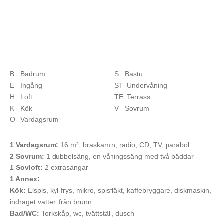
B
Badrum
S
Bastu
E
Ingång
ST
Undervåning
H
Loft
TE
Terrass
K
Kök
V
Sovrum
O
Vardagsrum
1 Vardagsrum:
16 m², braskamin, radio, CD, TV, parabol
2 Sovrum:
1 dubbelsäng, en våningssäng med två bäddar
1 Sovloft:
2 extrasängar
1 Annex:
Kök:
Elspis, kyl-frys, mikro, spisfläkt, kaffebryggare, diskmaskin,
indraget vatten från brunn
Bad/WC:
Torkskåp, wc, tvättställ, dusch