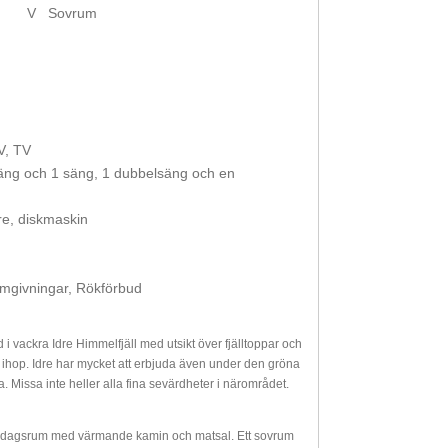
V
Sovrum
V, TV
äng och 1 säng, 1 dubbelsäng och en
are, diskmaskin
omgivningar, Rökförbud
 vackra Idre Himmelfjäll med utsikt över fjälltoppar och
ser ihop. Idre har mycket att erbjuda även under den gröna
a. Missa inte heller alla fina sevärdheter i närområdet.
vardagsrum med värmande kamin och matsal. Ett sovrum