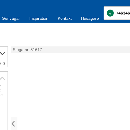
+46346
Genvägar
Inspiration
Kontakt
Husägare
Stuga nr. 51617
5.0
 km