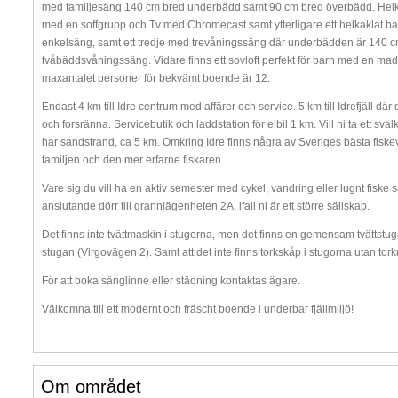
med familjesäng 140 cm bred underbädd samt 90 cm bred överbädd. Helka
med en soffgrupp och Tv med Chromecast samt ytterligare ett helkaklat 
enkelsäng, samt ett tredje med trevåningssäng där underbädden är 140 
tvåbäddsvåningssäng. Vidare finns ett sovloft perfekt för barn med en madra
maxantalet personer för bekvämt boende är 12.
Endast 4 km till Idre centrum med affärer och service. 5 km till Idrefjäll dä
och forsränna. Servicebutik och laddstation för elbil 1 km. Vill ni ta ett s
har sandstrand, ca 5 km. Omkring Idre finns några av Sveriges bästa fiske
familjen och den mer erfarne fiskaren.
Vare sig du vill ha en aktiv semester med cykel, vandring eller lugnt fiske 
anslutande dörr till grannlägenheten 2A, ifall ni är ett större sällskap.
Det finns inte tvättmaskin i stugorna, men det finns en gemensam tvättstu
stugan (Virgovägen 2). Samt att det inte finns torkskåp i stugorna utan tor
För att boka sänglinne eller städning kontaktas ägare.
Välkomna till ett modernt och fräscht boende i underbar fjällmiljö!
Om området