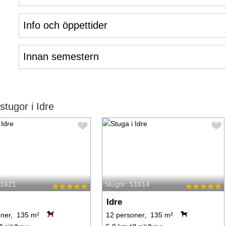
Info och öppettider
Innan semestern
tugor i Idre
51621
Stugnr: 51614
Idre
oner, 135 m²
12 personer, 135 m²