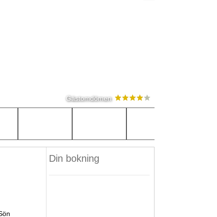
Gästomdömen
Din bokning
Sön