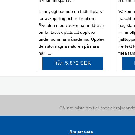
3,4 km till sjö/hav:.
5,0 km ti
Ett mysigt boende en fridfull plats
Välkomna
för avkoppling och rekreation i
fräscht
Älvdalen med vacker natur, Idre är
hög stan
en fantastisk plats att uppleva
Himmelfj
under sommarmånaderna. Upplev
fjälltopp
den storslagna naturen på nära
Perfekt f
håll, ...
flera fami
från 5.872 SEK
Gå inte miste om fler specialerbjudanden
Bra att veta