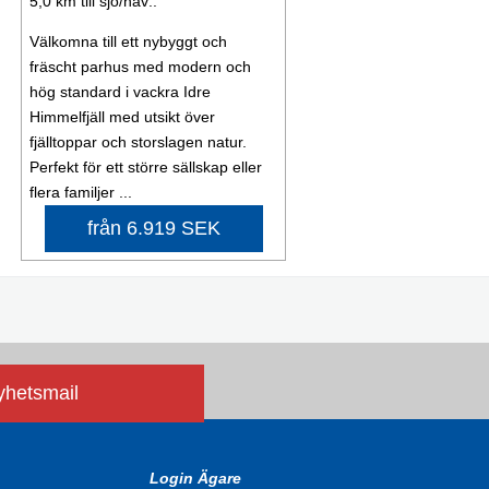
5,0 km till sjö/hav:.
Välkomna till ett nybyggt och
fräscht parhus med modern och
hög standard i vackra Idre
Himmelfjäll med utsikt över
fjälltoppar och storslagen natur.
Perfekt för ett större sällskap eller
flera familjer ...
från 6.919 SEK
nyhetsmail
Login Ägare