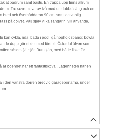
klat badrum samt bastu. En trappa upp finns allrum
badrum. Tre sovrum, varav två med en dubbelsäng och en
cm bred och överbäddarna 90 cm, samt en vanlig
ss på golvet. Välj själv vilka sängar ni vill använda,
r du kan cykla, rida, bada i pool, gå höghöjdsbanor, bowla
valkande dopp gör ni det med fördel i Österdal älven som
vatten såsom fjällsjön Burusjön, med både fiske för
så är boendet här ett fantastiskt val. Lägenheten har en
ga i den vänstra dörren bredvid garageportarna, under
krum.