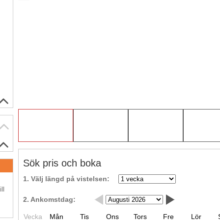
Sök pris och boka
.
1. Välj längd på vistelsen:
ll
2. Ankomstdag:
Vecka
Mån
Tis
Ons
Tors
Fre
Lör