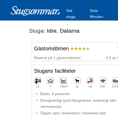
Sök
Sista
stuga
Minuten
Stuga:
Idre
,
Dalarna
Gästomdömen
Baserat på 1 gästomdömen
4.0 av 
Stugans faciliteter
12
4
135m²
ja
nej
Inkl.
5,0
Bastu, 8 personer
Energivänligt (jord-/bergvärme, solenergi eller
värmepump)
Öppen spis / braskamin / bioetanol spis