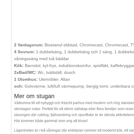
2 Vardagsrum:
Bioetanol eldstad, Chromecast, Chromecast, T
4 Sovrum:
1 dubbelsäng, 1 dubbelsäng och 1 säng, 1 dubbels
våningssäng med två bäddar
Kök:
Barnstol, kyl-frys, induktionskomfur, spisfläkt, kaffebrygg
2xBad/WC:
Wc, tvättställ, dusch
1 Utomhus:
Utemöbler, Altan
och:
Golvvärme, luft/luft värmepump, bergig tomt, underbara 
Mer om stugan
Välkomna till ett nybyggt och fräscht parhus med modern och hög standard i
storslagen natur. Perfekt för ett större sällskap eller flera familjer som re
säsongen där cykling, fjällvandring och sportfiske är de största aktivitetern
Här kommer både gammal som ung att trivas!
Lägenheten är i två våningar där entréplan rymmer ett modernt kök, ett 