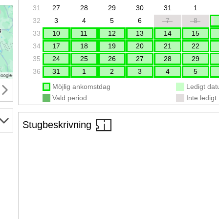
31
27
28
29
30
31
1
32
3
4
5
6
7
8
33
10
11
12
13
14
15
34
17
18
19
20
21
22
35
24
25
26
27
28
29
36
31
1
2
3
4
5
Möjlig ankomstdag
Ledigt da
Vald period
Inte ledigt
Stugbeskrivning