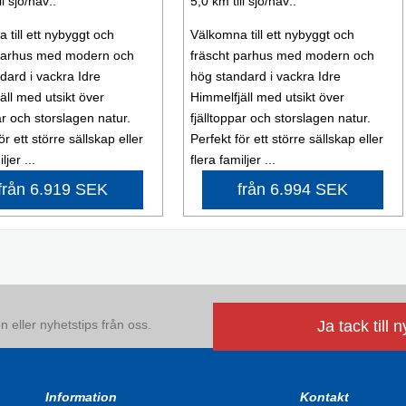
ll sjö/hav:.
5,0 km till sjö/hav:.
 till ett nybyggt och
Välkomna till ett nybyggt och
 parhus med modern och
fräscht parhus med modern och
dard i vackra Idre
hög standard i vackra Idre
äll med utsikt över
Himmelfjäll med utsikt över
ar och storslagen natur.
fjälltoppar och storslagen natur.
ör ett större sällskap eller
Perfekt för ett större sällskap eller
ljer ...
flera familjer ...
från 6.919 SEK
från 6.994 SEK
 eller nyhetstips från oss.
Ja tack till 
Information
Kontakt