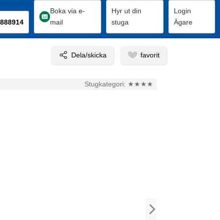
Boka via e-
Hyr ut din
Login
888914
mail
stuga
Ägare
Stugkategori:
★★★★