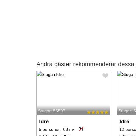
Andra gäster rekommenderar dessa s
Stugnr: 56597
Stugnr: 
Idre
Idre
5 personer, 68 m²
12 pers