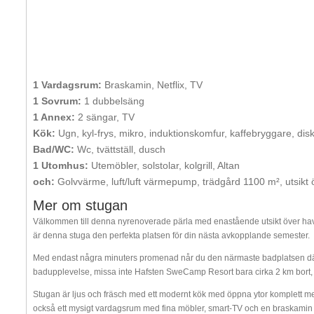
1 Vardagsrum:
Braskamin, Netflix, TV
1 Sovrum:
1 dubbelsäng
1 Annex:
2 sängar, TV
Kök:
Ugn, kyl-frys, mikro, induktionskomfur, kaffebryggare, di
Bad/WC:
Wc, tvättställ, dusch
1 Utomhus:
Utemöbler, solstolar, kolgrill, Altan
och:
Golvvärme, luft/luft värmepump, trädgård 1100 m², utsikt 
Mer om stugan
Välkommen till denna nyrenoverade pärla med enastående utsikt över hav
är denna stuga den perfekta platsen för din nästa avkopplande semester.
Med endast några minuters promenad når du den närmaste badplatsen där
badupplevelse, missa inte Hafsten SweCamp Resort bara cirka 2 km bort, 
Stugan är ljus och fräsch med ett modernt kök med öppna ytor komplett med 
också ett mysigt vardagsrum med fina möbler, smart-TV och en braskamin 