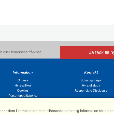
 eller nyhetstips från oss.
Ja tack till 
Information
Kontakt
Om oss
Bokningsfrågor
Hyresvillkor
Hyra ut stuga
Cookies
Responsible Disclosure
Personuppgiftspolicy
nder dem i kombination med tillhörande personlig information för att 