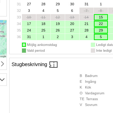
l
31
27
28
29
30
31
1
32
3
4
5
6
7
8
33
10
11
12
13
14
15
34
17
18
19
20
21
22
35
24
25
26
27
28
29
36
31
1
2
3
4
5
Möjlig ankomstdag
Ledigt da
Vald period
Inte ledigt
Stugbeskrivning
B
Badrum
E
Ingång
K
Kök
O
Vardagsrum
TE
Terrass
V
Sovrum