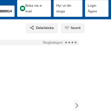
Boka via e-
Hyr ut din
Login
888914
mail
stuga
Ägare
Stugkategori:
★★★★