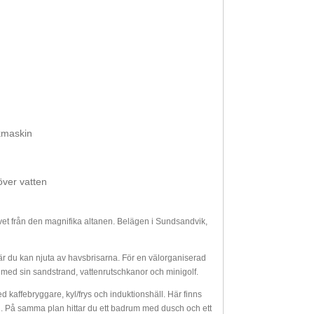
skmaskin
över vatten
et från den magnifika altanen. Belägen i Sundsandvik,
 du kan njuta av havsbrisarna. För en välorganiserad
med sin sandstrand, vattenrutschkanor och minigolf.
kaffebryggare, kyl/frys och induktionshäll. Här finns
. På samma plan hittar du ett badrum med dusch och ett