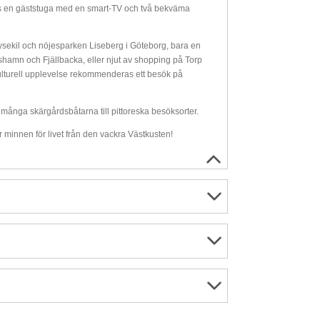
s en gäststuga med en smart-TV och två bekväma
sekil och nöjesparken Liseberg i Göteborg, bara en
hamn och Fjällbacka, eller njut av shopping på Torp
ulturell upplevelse rekommenderas ett besök på
ånga skärgårdsbåtarna till pittoreska besöksorter.
r minnen för livet från den vackra Västkusten!