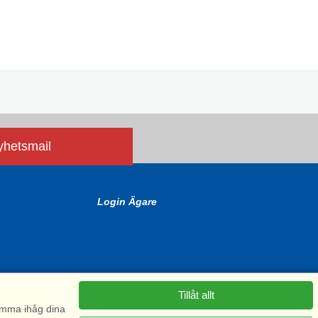
nyhetsmail
Login Ägare
Tillåt allt
komma ihåg dina