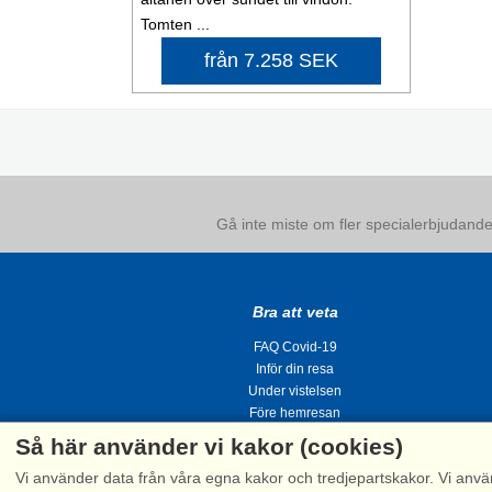
Tomten ...
från 7.258 SEK
Gå inte miste om fler specialerbjudanden
Bra att veta
FAQ Covid-19
Inför din resa
Under vistelsen
Före hemresan
Så här använder vi kakor (cookies)
Vi använder data från våra egna kakor och tredjepartskakor. Vi anvä