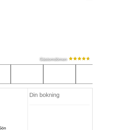
Gästomdömen
Din bokning
Sön