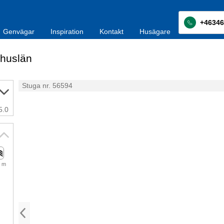
+46346
Genvägar
Inspiration
Kontakt
Husägare
huslän
Stuga nr. 56594
5.0
 m