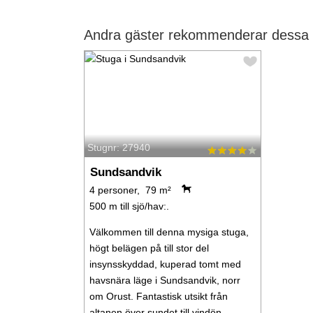
Andra gäster rekommenderar dessa 
Stugnr: 27940
Sundsandvik
4 personer, 79 m²
500 m till sjö/hav:.
Välkommen till denna mysiga stuga,
högt belägen på till stor del
insynsskyddad, kuperad tomt med
havsnära läge i Sundsandvik, norr
om Orust. Fantastisk utsikt från
altanen över sundet till vindön.