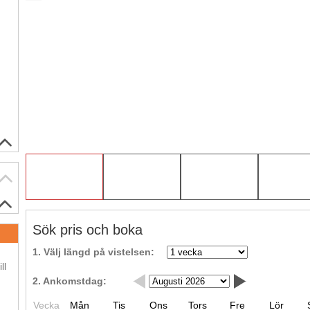
Sök pris och boka
.
1. Välj längd på vistelsen:
ll
2. Ankomstdag:
.
Vecka
Mån
Tis
Ons
Tors
Fre
Lör