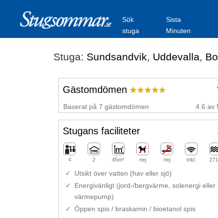
Sök
Sista
stuga
Minuten
Stuga:
Sundsandvik
,
Uddevalla
,
Bo
Gästomdömen
Baserat på 7 gästomdömen
4.6 av 
Stugans faciliteter
4
2
45m²
nej
nej
Inkl.
271
Utsikt över vatten (hav eller sjö)
Energivänligt (jord-/bergvärme, solenergi eller
värmepump)
Öppen spis / braskamin / bioetanol spis