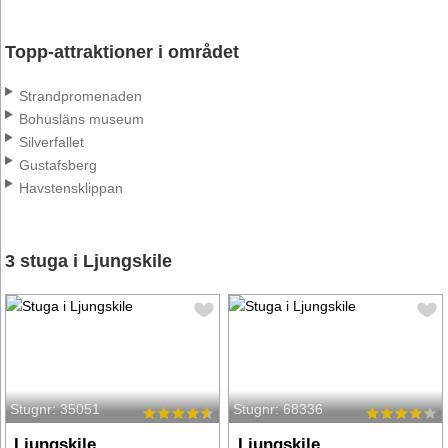
Topp-attraktioner i området
Strandpromenaden
Bohusläns museum
Silverfallet
Gustafsberg
Havstensklippan
3 stuga i Ljungskile
Stugnr: 35051
Stugnr: 68336
Ljungskile
Ljungskile