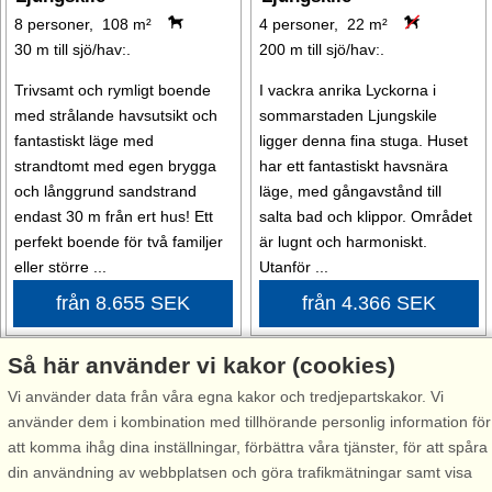
8 personer, 108 m²
4 personer, 22 m²
30 m till sjö/hav:.
200 m till sjö/hav:.
Trivsamt och rymligt boende
I vackra anrika Lyckorna i
med strålande havsutsikt och
sommarstaden Ljungskile
fantastiskt läge med
ligger denna fina stuga. Huset
strandtomt med egen brygga
har ett fantastiskt havsnära
och långgrund sandstrand
läge, med gångavstånd till
endast 30 m från ert hus! Ett
salta bad och klippor. Området
perfekt boende för två familjer
är lugnt och harmoniskt.
eller större ...
Utanför ...
från 8.655 SEK
från 4.366 SEK
Så här använder vi kakor (cookies)
Vi använder data från våra egna kakor och tredjepartskakor. Vi
använder dem i kombination med tillhörande personlig information för
att komma ihåg dina inställningar, förbättra våra tjänster, för att spåra
Stugnr: 56801
din användning av webbplatsen och göra trafikmätningar samt visa