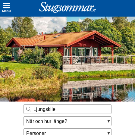
×
Menu
Sök stuga
Sista Minuten
Genvägar
Inspiration
Kontakt
Husägare
Se hur mycket du kan tjäna
Ljungskile
Räkna ut din
När och hur länge?
hyresintäkt
Personer