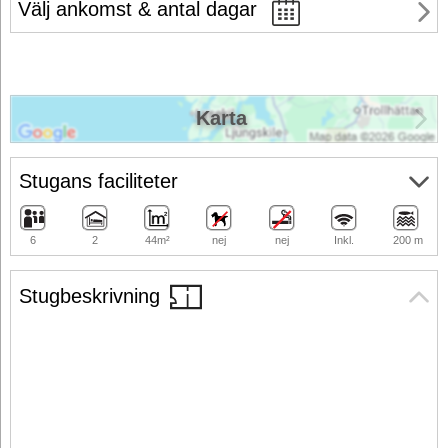
Välj ankomst & antal dagar
Karta
Stugans faciliteter
6
2
44m²
nej
nej
Inkl.
200 m
Stugbeskrivning