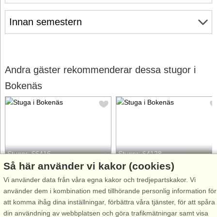
Innan semestern
Andra gäster rekommenderar dessa stugor i
Bokenäs
Stugnr: 66416
Stugnr: 64128
Så här använder vi kakor (cookies)
Bokenäs
Bokenäs
Vi använder data från våra egna kakor och tredjepartskakor. Vi
6 personer, 42 m²
6 personer, 160 m²
använder dem i kombination med tillhörande personlig information för
100 m till sjö/hav:.
150 m till sjö/hav:.
att komma ihåg dina inställningar, förbättra våra tjänster, för att spåra
Välkommen till Bjällansås på
Välkommen till ett nyrenoverat
din användning av webbplatsen och göra trafikmätningar samt visa