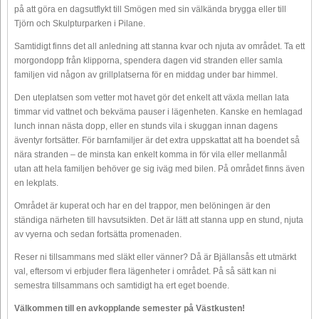
på att göra en dagsutflykt till Smögen med sin välkända brygga eller till
Tjörn och Skulpturparken i Pilane.
Samtidigt finns det all anledning att stanna kvar och njuta av området. Ta ett
morgondopp från klipporna, spendera dagen vid stranden eller samla
familjen vid någon av grillplatserna för en middag under bar himmel.
Den uteplatsen som vetter mot havet gör det enkelt att växla mellan lata
timmar vid vattnet och bekväma pauser i lägenheten. Kanske en hemlagad
lunch innan nästa dopp, eller en stunds vila i skuggan innan dagens
äventyr fortsätter. För barnfamiljer är det extra uppskattat att ha boendet så
nära stranden – de minsta kan enkelt komma in för vila eller mellanmål
utan att hela familjen behöver ge sig iväg med bilen. På området finns även
en lekplats.
Området är kuperat och har en del trappor, men belöningen är den
ständiga närheten till havsutsikten. Det är lätt att stanna upp en stund, njuta
av vyerna och sedan fortsätta promenaden.
Reser ni tillsammans med släkt eller vänner? Då är Bjällansås ett utmärkt
val, eftersom vi erbjuder flera lägenheter i området. På så sätt kan ni
semestra tillsammans och samtidigt ha ert eget boende.
Välkommen till en avkopplande semester på Västkusten!