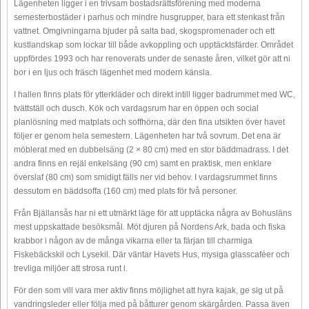
Lägenheten ligger i en trivsam bostadsrättsförening med moderna
semesterbostäder i parhus och mindre husgrupper, bara ett stenkast från
vattnet. Omgivningarna bjuder på salta bad, skogspromenader och ett
kustlandskap som lockar till både avkoppling och upptäcktsfärder. Området
uppfördes 1993 och har renoverats under de senaste åren, vilket gör att ni
bor i en ljus och fräsch lägenhet med modern känsla.
I hallen finns plats för ytterkläder och direkt intill ligger badrummet med WC,
tvättställ och dusch. Kök och vardagsrum har en öppen och social
planlösning med matplats och soffhörna, där den fina utsikten över havet
följer er genom hela semestern. Lägenheten har två sovrum. Det ena är
möblerat med en dubbelsäng (2 × 80 cm) med en stor bäddmadrass. I det
andra finns en rejäl enkelsäng (90 cm) samt en praktisk, men enklare
överslaf (80 cm) som smidigt fälls ner vid behov. I vardagsrummet finns
dessutom en bäddsoffa (160 cm) med plats för två personer.
Från Bjällansås har ni ett utmärkt läge för att upptäcka några av Bohusläns
mest uppskattade besöksmål. Möt djuren på Nordens Ark, bada och fiska
krabbor i någon av de många vikarna eller ta färjan till charmiga
Fiskebäckskil och Lysekil. Där väntar Havets Hus, mysiga glasscaféer och
trevliga miljöer att strosa runt i.
För den som vill vara mer aktiv finns möjlighet att hyra kajak, ge sig ut på
vandringsleder eller följa med på båtturer genom skärgården. Passa även