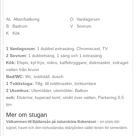
AL
Altan/balkong
O
Vardagsrum
B
Badrum
V
Sovrum
K
Kök
1 Vardagsrum:
1 dubbel extrasäng, Chromecast, TV
2 Sovrum:
1 dubbelsäng, 1 säng och 1 extrasäng
Kök:
Elspis, kyl-frys, mikro, kaffebryggare, diskmaskin, indraget
vatten från brunn
Bad/WC:
Wc, tvättställ, dusch
1 Tvättstuga:
Tillg. till tvättmaskin, torktumlare
2 Utomhus:
Utemöbler, utemöbler, Balkon
och:
Elvärme, kuperad tomt, utsikt över vatten, Parkering 0,5
km
Mer om stugan
Välkommen till Bjällansås på natursköna Bokenäset
– en plats där
lugnet, havet och den bohuslänska skärgården sätter tonen för semestern.