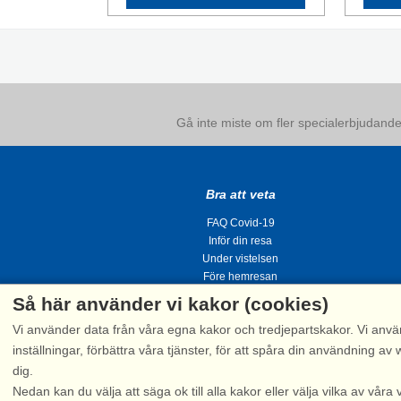
Gå inte miste om fler specialerbjudanden
Bra att veta
FAQ Covid-19
Inför din resa
Under vistelsen
Före hemresan
Så här använder vi kakor (cookies)
Vi använder data från våra egna kakor och tredjepartskakor. Vi anvä
inställningar, förbättra våra tjänster, för att spåra din användning
dig.
Tel.
Nedan kan du välja att säga ok till alla kakor eller välja vilka av våra 