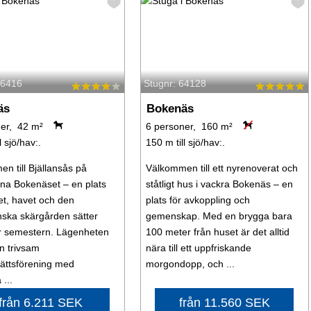
66416
Stugnr: 64128
äs
Bokenäs
er, 42 m²
6 personer, 160 m²
l sjö/hav:.
150 m till sjö/hav:.
n till Bjällansås på
Välkommen till ett nyrenoverat och
na Bokenäset – en plats
ståtligt hus i vackra Bokenäs – en
et, havet och den
plats för avkoppling och
ska skärgården sätter
gemenskap. Med en brygga bara
r semestern. Lägenheten
100 meter från huset är det alltid
en trivsam
nära till ett uppfriskande
ättsförening med
morgondopp, och ...
...
från 6.211 SEK
från 11.560 SEK