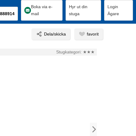
Boka via e-
Hyr ut din
Login
888914
mail
stuga
Ägare
Stugkategori:
★★★