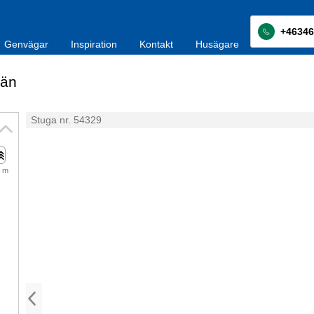
+46346
Genvägar
Inspiration
Kontakt
Husägare
län
Stuga nr. 54329
 m