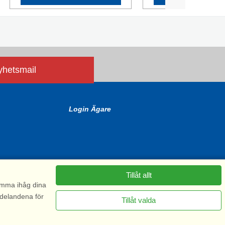
nyhetsmail
Login Ägare
Tillåt allt
komma ihåg dina
ddelandena för
Tillåt valda
6575