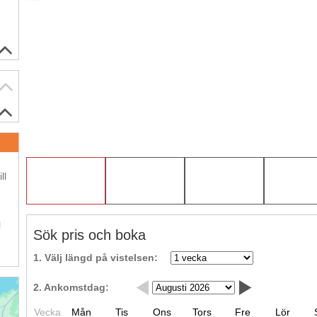
.
ll
.
l
Sök pris och boka
1. Välj längd på vistelsen:
2. Ankomstdag:
Vecka
Mån
Tis
Ons
Tors
Fre
Lör