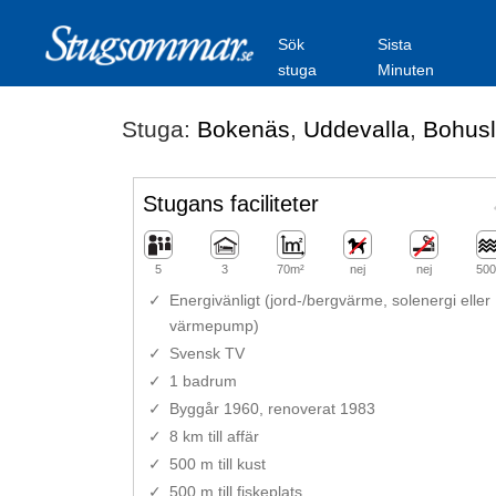
Sök
Sista
stuga
Minuten
Stuga:
Bokenäs
,
Uddevalla
,
Bohus
Stugans faciliteter
5
3
70m²
nej
nej
500
Energivänligt (jord-/bergvärme, solenergi eller
värmepump)
Svensk TV
1 badrum
Byggår 1960, renoverat 1983
8 km till affär
500 m till kust
500 m till fiskeplats