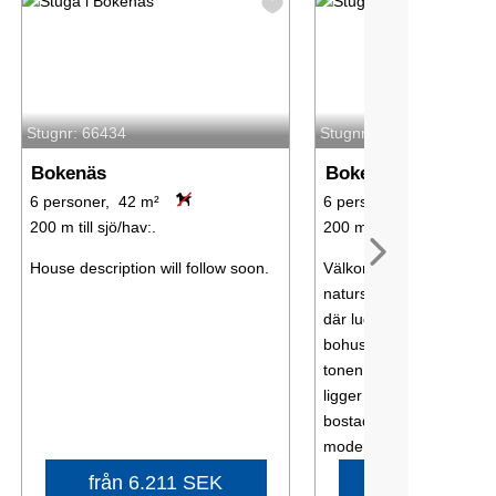
Stugnr: 66434
Stugnr: 66123
Bokenäs
Bokenäs
6 personer, 42 m²
6 personer, 44 m²
200 m till sjö/hav:.
200 m till sjö/hav:.
House description will follow soon.
Välkommen till Bjällanså
natursköna Bokenäset – 
där lugnet, havet och de
bohuslänska skärgården 
tonen för semestern. L
ligger i en trivsam
bostadsrättsförening me
moderna ...
från 6.211 SEK
från 6.211 