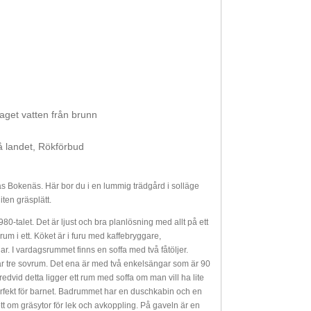
raget vatten från brunn
 landet, Rökförbud
las Bokenäs. Här bor du i en lummig trädgård i solläge
ten gräsplätt.
-talet. Det är ljust och bra planlösning med allt på ett
um i ett. Köket är i furu med kaffebryggare,
r. I vardagsrummet finns en soffa med två fåtöljer.
ar tre sovrum. Det ena är med två enkelsängar som är 90
dvid detta ligger ett rum med soffa om man vill ha lite
perfekt för barnet. Badrummet har en duschkabin och en
gott om gräsytor för lek och avkoppling. På gaveln är en