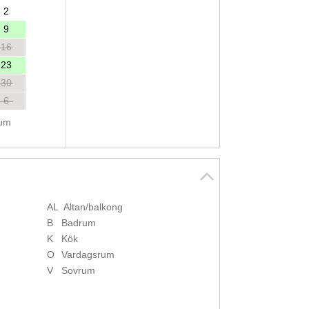
2
9
16
23
30
6
tum
AL
Altan/balkong
B
Badrum
K
Kök
O
Vardagsrum
V
Sovrum