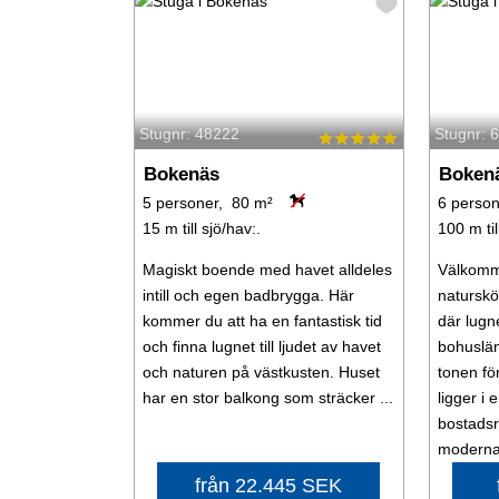
Stugnr: 48222
Stugnr: 
Bokenäs
Boken
5 personer, 80 m²
6 person
15 m till sjö/hav:.
100 m til
Magiskt boende med havet alldeles
Välkomme
intill och egen badbrygga. Här
naturskö
kommer du att ha en fantastisk tid
där lugn
och finna lugnet till ljudet av havet
bohuslän
och naturen på västkusten. Huset
tonen fö
har en stor balkong som sträcker ...
ligger i 
bostadsr
moderna 
från 22.445 SEK