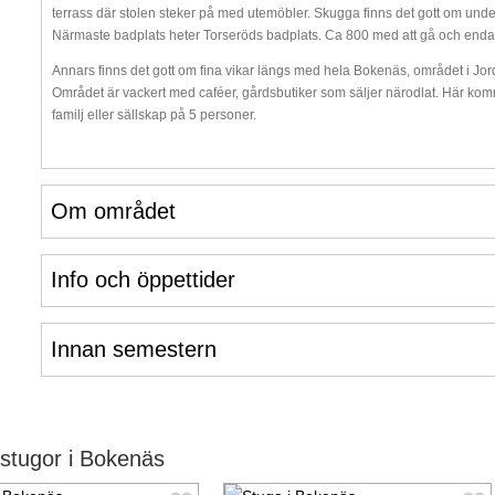
terrass där stolen steker på med utemöbler. Skugga finns det gott om under 
Närmaste badplats heter Torseröds badplats. Ca 800 med att gå och endas
Annars finns det gott om fina vikar längs med hela Bokenäs, området i Jordfa
Området är vackert med caféer, gårdsbutiker som säljer närodlat. Här komme
familj eller sällskap på 5 personer.
Om området
Info och öppettider
Innan semestern
stugor i Bokenäs