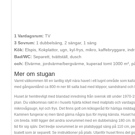
1 Vardagsrum:
TV
3 Sovrum:
1 dubbelsäng, 2 sängar, 1 säng
Kök:
Elspis, Kokplattor, ugn, kyl-frys, mikro, kaffebryggare, ind
Bad/WC:
Separett, tvättställ, dusch
och:
Elvärme, jordvärme/bergvärme, kuperad tomt 1000 m², på
Mer om stugan
Varmt välkommen till en lantlig idyll nära havet i ett lugnt område som kal
med gångavstånd ca 800 m ner till salta bad med klippor, sandstrand och li
Huset är hemtrevligt med blandad inredning från svensk stil under 1970-1980
plan. Du välkomnas rakt in i husets hjärta köket med matplats och vardagsr
mikrovågsugn, kyl och frys. Det finns gott om köksgeråd för härliga middaga
Kaminen fungerar ej men tänd gärna några ljus för mysig känsla. Huset h
cm breda. Intill ligger det andra sovrummet med en dubbelsäng 180 cm. Bre
tid för sig själv. Det tredje sovrummet är en platsbyggd säng på 110 cm, 
toalett som är separett. Se instruktioner på plats. Utanför huset finns det 