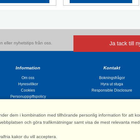
 eller nyhetstips från oss.
Ja tack till 
Information
Kontakt
Om oss
Bokningsfrågor
Hyresvillkor
Hyra ut stuga
Cookies
Responsible Disclosure
Personuppgiftspolicy
nder dem i kombination med tillhörande personlig information för att 
 av webbplatsen och göra trafikmätningar samt visa de mest relevanta me
Stugsommar |
Kvarngatan 2, 311 32 Falkenberg | Sverige
: 031 155 200| e-post:
info@stugsommar.se
| Org.nr. 516403-1691| Bankgiro 5209-
valfria kakor du vill acceptera.
*) Fullständigt firmanamn, se hyresvillkor