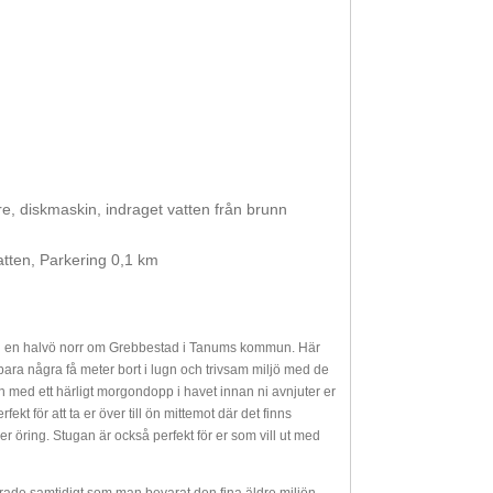
are, diskmaskin, indraget vatten från brunn
atten, Parkering 0,1 km
lmen en halvö norr om Grebbestad i Tanums kommun. Här
bara några få meter bort i lugn och trivsam miljö med de
 med ett härligt morgondopp i havet innan ni avnjuter er
fekt för att ta er över till ön mittemot där det finns
ller öring. Stugan är också perfekt för er som vill ut med