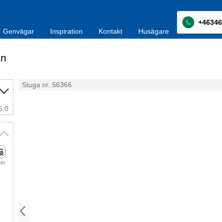
+46346
Genvägar
Inspiration
Kontakt
Husägare
än
Stuga nr. 56366
5.0
 m