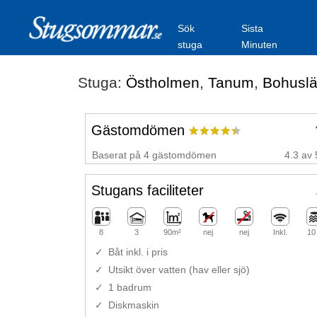
Sök
Sista
stuga
Minuten
Stuga:
Östholmen
,
Tanum
,
Bohusl
Gästomdömen
Baserat på 4 gästomdömen
4.3 av 
Stugans faciliteter
8
3
90m²
nej
nej
Inkl.
10
Båt inkl. i pris
Utsikt över vatten (hav eller sjö)
1 badrum
Diskmaskin