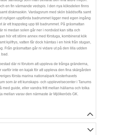
ade samtidigt som man bevarat den fina äldre miljön.
och en fin värmande vedspis. I den nya köksdelen finns
are samt diskmaskin. Vardagsrum med skön bäddsoffa samt
Det nyligen uppförda badrummet ligger med egen ingång
et är ett trappsteg upp till badrummet. På gräsmattan
är ni medan solen går ner i nordväst kan sitta och
ugan hör ett större annex med förstuga, kombinerat kök
t kyl/frys, vatten får dock hämtas i en hink från stugan,
Från gräsmattan går ni vidare ut på den lilla udden
a bad.
ebbestad där ni förutom att uppleva de trånga gränderna,
 varför inte en kajak för att uppleva den fina skärgården
Sveriges första marina nationalpark Kosterhavets
seum som är ett kunskaps- och upplevelsecenter i Tanums
 med guide, eller vandra fritt mellan hällarna och tolka
välja mellan varav den närmaste är Mjölkeröds GK.