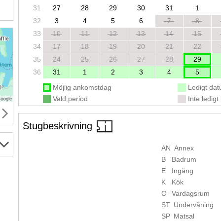
31
27
28
29
30
31
1
32
3
4
5
6
7
8
33
10
11
12
13
14
15
34
17
18
19
20
21
22
35
24
25
26
27
28
29
36
31
1
2
3
4
5
Möjlig ankomstdag
Ledigt da
Vald period
Inte ledigt
Stugbeskrivning
AN
Annex
B
Badrum
E
Ingång
K
Kök
O
Vardagsrum
ST
Undervåning
SP
Matsal