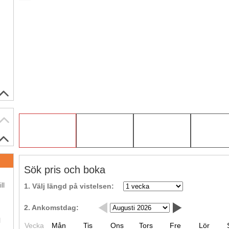
Sök pris och boka
.
ll
1. Välj längd på vistelsen:
2. Ankomstdag:
.
l
Vecka
Mån
Tis
Ons
Tors
Fre
Lör