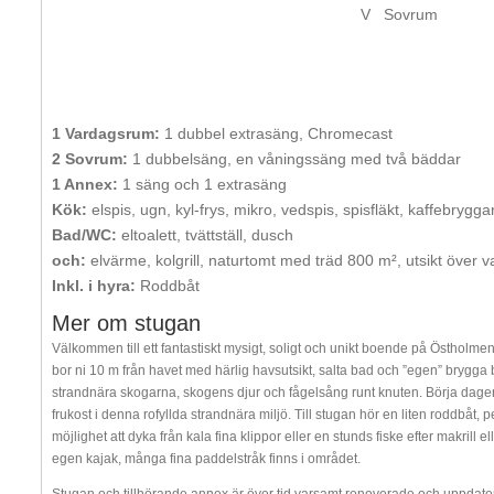
V
Sovrum
1 Vardagsrum:
1 dubbel extrasäng, Chromecast
2 Sovrum:
1 dubbelsäng, en våningssäng med två bäddar
1 Annex:
1 säng och 1 extrasäng
Kök:
elspis, ugn, kyl-frys, mikro, vedspis, spisfläkt, kaffebrygg
Bad/WC:
eltoalett, tvättställ, dusch
och:
elvärme, kolgrill, naturtomt med träd 800 m², utsikt över v
Inkl. i hyra:
Roddbåt
Mer om stugan
Välkommen till ett fantastiskt mysigt, soligt och unikt boende på Östho
bor ni 10 m från havet med härlig havsutsikt, salta bad och ”egen” brygga 
strandnära skogarna, skogens djur och fågelsång runt knuten. Börja dagen
frukost i denna rofyllda strandnära miljö. Till stugan hör en liten roddbåt, per
möjlighet att dyka från kala fina klippor eller en stunds fiske efter makrill e
egen kajak, många fina paddelstråk finns i området.