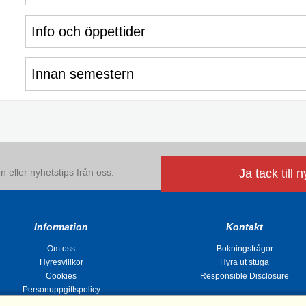
Info och öppettider
Innan semestern
 eller nyhetstips från oss.
Ja tack till 
Information
Kontakt
Om oss
Bokningsfrågor
Hyresvillkor
Hyra ut stuga
Cookies
Responsible Disclosure
Personuppgiftspolicy