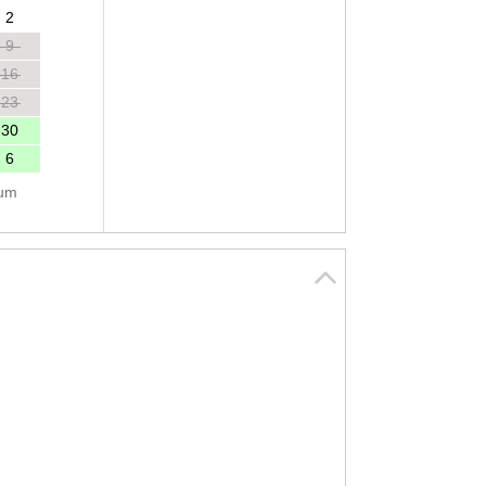
2
9
16
23
30
6
tum