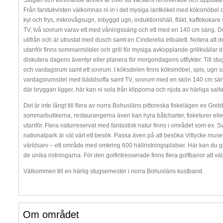
Stugan och tillhörande annex är över tid varsamt renoverade och uppdater
Från farstukvisten välkomnas ni in i det mysiga lantköket med köksmöbel 
kyl och frys, mikrovågsugn, inbyggd ugn, induktionshäll, fläkt, kaffekok
TV, två sovrum varav ett med våningssäng och ett med en 140 cm säng. 
utifrån och är utrustat med dusch samt en Cinderella eltoalett. Notera att d
utanför finns sommarmöbler och grill för mysiga avkopplande grillkvällar d
diskutera dagens äventyr eller planera för morgondagens utflykter. Till st
och vardagsrum samt ett sovrum. I köksdelen finns köksmöbel, spis, ugn sam
vardagsrumsdel med bäddsoffa samt TV, sovrum med en skön 140 cm säng. 
där bryggan ligger, här kan ni sola från klipporna och njuta av härliga salt
Det är inte långt till flera av norra Bohusläns pittoreska fiskelägen ex Gr
sommarbutikerna, restaurangerna även kan hyra båtcharter, fisketurer eller
utanför. Flera naturreservat med fantastisk natur finns i området som ex. 
nationalpark är väl värt ett besök. Passa även på att besöka Vitlycke mu
världsarv – ett område med omkring 600 hällristningsplatser. Här kan du gå
de unika ristningarna. För den golfintresserade finns flera golfbanor att 
Välkommen till en härlig stugsemester i norra Bohusläns kustband.
Om området