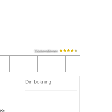
Gästomdömen
Din bokning
Sön