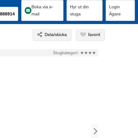
Boka via e-
Hyr ut din
Login
888914
mail
stuga
Ägare
Stugkategori:
★★★★