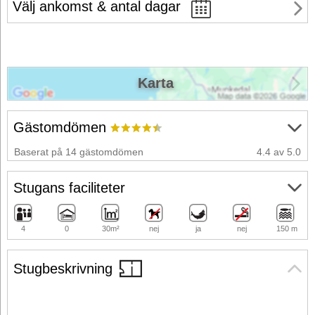
Välj ankomst & antal dagar
Karta
Gästomdömen
Baserat på 14 gästomdömen
4.4 av 5.0
Stugans faciliteter
4
0
30m²
nej
ja
nej
150 m
Stugbeskrivning