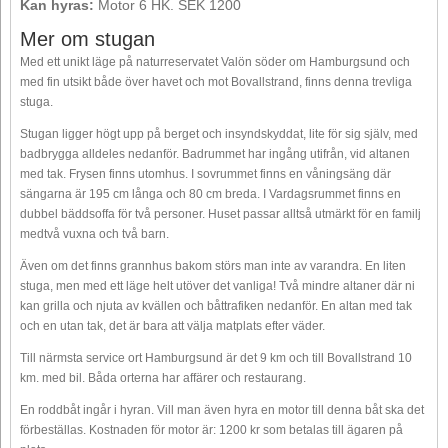
Kan hyras:
Motor 6 HK. SEK 1200
Mer om stugan
Med ett unikt läge på naturreservatet Valön söder om Hamburgsund och
med fin utsikt både över havet och mot Bovallstrand, finns denna trevliga
stuga.
Stugan ligger högt upp på berget och insyndskyddat, lite för sig själv, med
badbrygga alldeles nedanför. Badrummet har ingång utifrån, vid altanen
med tak. Frysen finns utomhus. I sovrummet finns en våningsäng där
sängarna är 195 cm långa och 80 cm breda. I Vardagsrummet finns en
dubbel bäddsoffa för två personer. Huset passar alltså utmärkt för en familj
medtvå vuxna och två barn.
Även om det finns grannhus bakom störs man inte av varandra. En liten
stuga, men med ett läge helt utöver det vanliga! Två mindre altaner där ni
kan grilla och njuta av kvällen och båttrafiken nedanför. En altan med tak
och en utan tak, det är bara att välja matplats efter väder.
Till närmsta service ort Hamburgsund är det 9 km och till Bovallstrand 10
km. med bil. Båda orterna har affärer och restaurang.
En roddbåt ingår i hyran. Vill man även hyra en motor till denna båt ska det
förbeställas. Kostnaden för motor är: 1200 kr som betalas till ägaren på