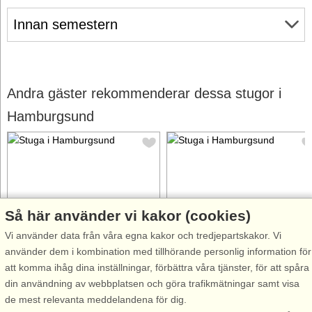
Innan semestern
Andra gäster rekommenderar dessa stugor i
Hamburgsund
Så här använder vi kakor (cookies)
Stugnr: 55074
Stugnr: 65607
Vi använder data från våra egna kakor och tredjepartskakor. Vi
Hamburgsund
Hamburgsund
använder dem i kombination med tillhörande personlig information för
4 personer, 90 m²
8 personer, 119 m²
att komma ihåg dina inställningar, förbättra våra tjänster, för att spåra
2 m till sjö/hav:.
400 m till sjö/hav:.
din användning av webbplatsen och göra trafikmätningar samt visa
Välkommen att bo i nybyggd
Charmig och ombonad stuga
de mest relevanta meddelandena för dig.