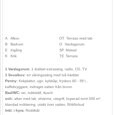
A
Alkov
OT
Terrass med tak
B
Badrum
O
Vardagsrum
E
Ingång
SP
Matsal
K
Kök
TE
Terrass
1 Vardagsrum:
1 dubbel extrasäng, radio, CD, TV
1 Sovalkov:
en våningssäng med två bäddar
Pentry:
Kokplattor, ugn, kylskåp, frysbox 60 - 99 l.,
kaffebryggare, indraget vatten från brunn
Bad/WC:
wc, tvättställ, dusch
och:
altan med tak, elvärme, utegrill, kuperad tomt 500 m²,
blandad möblering, utsikt över vatten, Rökförbud
Inkl. i hyra:
Roddbåt