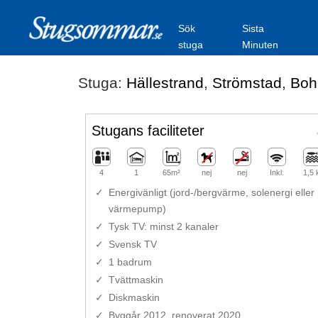
Sök
Sista
stuga
Minuten
Stuga:
Hällestrand
,
Strömstad
,
Boh
Stugans faciliteter
4
1
65m²
nej
nej
Inkl.
1,5
Energivänligt (jord-/bergvärme, solenergi eller
värmepump)
Tysk TV: minst 2 kanaler
Svensk TV
1 badrum
Tvättmaskin
Diskmaskin
Byggår 2012, renoverat 2020