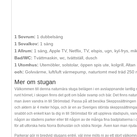
1 Sovrum:
1 dubbelsäng
1 Sovalkov:
1 säng
1 Allrum:
1 säng, Apple TV, Netflix, TV, elspis, ugn, kyl-frys, m
Bad/WC:
Tvättmaskin, wc, tvättställ, dusch
1 Utomhus:
Utemöbler, solstolar, öppen spis ute, kolgrill, Altan
och:
Golvvärme, luft/luft värmepump, naturtomt med träd 250 m
Mer om stugan
Välkommen till denna naturnära stuga belägen i en avslappnande lantlig mil
runt hörnet, i skogen finns det gott om både svamp och bär. Det finns natu
man även vandra in till Strömstad. Passa på att besöka Skeppssättningen 
och aktern är 4 meter höga, och är en av Sveriges största skeppssättninga
snabbt och enkelt kan ta dig in till Strömstad för att uppleva stadspuls, van
någon av stadens parker eller till någon av de många fina badplatserna i
för att utforska hela Norra Bohuslän och södra Norge. Även kan man njuta 
Parkerar gör ni bredvid stugans entré, väl inne möts ni av ett stort välko