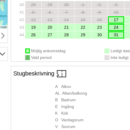
40
28
29
30
1
2
3
41
5
6
7
8
9
10
42
12
13
14
15
16
17
43
19
20
21
22
23
24
44
26
27
28
29
30
31
Möjlig ankomstdag
Ledigt da
Vald period
Inte ledigt
Stugbeskrivning
A
Alkov
AL
Altan/balkong
B
Badrum
E
Ingång
K
Kök
O
Vardagsrum
V
Sovrum