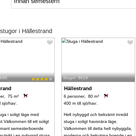
Innan semestern
tugor i Hällestrand
6685
Stugnr: 8619
trand
Hällestrand
er, 75 m²
6 personer, 80 m²
l sjö/hav:.
400 m till sjö/hav:.
uga i soligt läge med
Helt nybyggd och bekvämt inredd
t Välkommen till ett soligt
stuga i soligt havsnära läge.
rmant semesterboende
Välkommen till detta helt nybyggda,
utsikt i en nybyggd stuga
moderna och bekväma boende i en