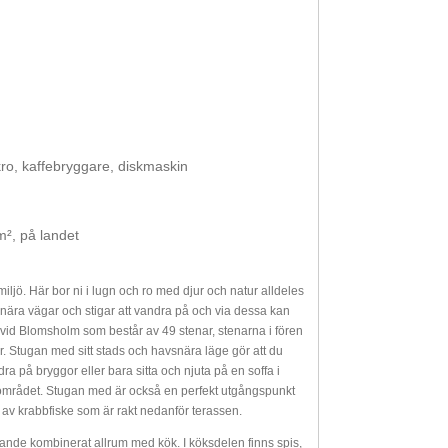
ikro, kaffebryggare, diskmaskin
², på landet
jö. Här bor ni i lugn och ro med djur och natur alldeles
rnära vägar och stigar att vandra på och via dessa kan
vid Blomsholm som består av 49 stenar, stenarna i fören
r. Stugan med sitt stads och havsnära läge gör att du
dra på bryggor eller bara sitta och njuta på en soffa i
 området. Stugan med är också en perfekt utgångspunkt
av krabbfiske som är rakt nedanför terassen.
mnande kombinerat allrum med kök. I köksdelen finns spis,