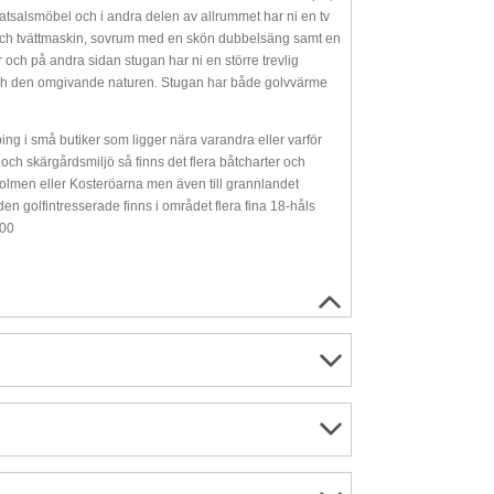
matsalsmöbel och i andra delen av allrummet har ni en tv
ch tvättmaskin, sovrum med en skön dubbelsäng samt en
ch på andra sidan stugan har ni en större trevlig
net och den omgivande naturen. Stugan har både golvvärme
hopping i små butiker som ligger nära varandra eller varför
 och skärgårdsmiljö så finns det flera båtcharter och
rholmen eller Kosteröarna men även till grannlandet
den golfintresserade finns i området flera fina 18-håls
200