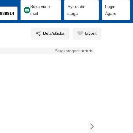
Boka via e-
Hyr ut din
Login
888914
mail
stuga
Ägare
Stugkategori:
★★★