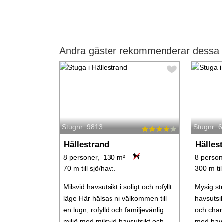
Andra gäster rekommenderar dessa s
Stugnr: 9813
Stugnr: 
Hällestrand
Hälles
8 personer, 130 m²
8 person
70 m till sjö/hav:.
300 m til
Milsvid havsutsikt i soligt och rofyllt
Mysig st
läge Här hälsas ni välkommen till
havsutsik
en lugn, rofylld och familjevänlig
och cha
miljö med milsvid havsutsikt och
med havs