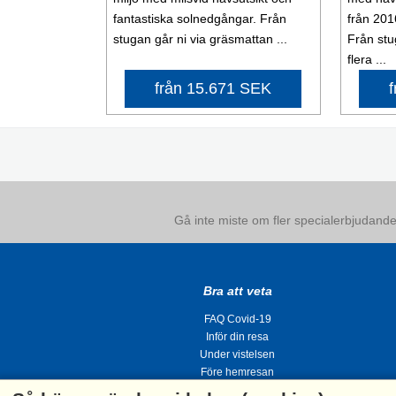
fantastiska solnedgångar. Från
från 201
stugan går ni via gräsmattan ...
Från stu
flera ...
från 15.671 SEK
Gå inte miste om fler specialerbjudanden
Bra att veta
FAQ Covid-19
Inför din resa
Under vistelsen
Före hemresan