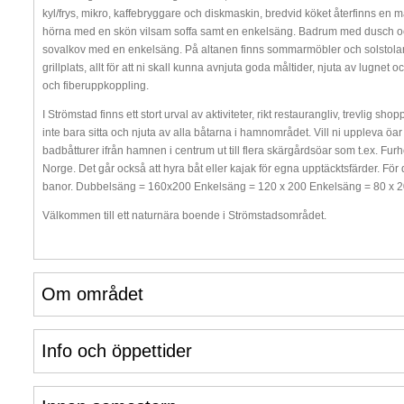
kyl/frys, mikro, kaffebryggare och diskmaskin, bredvid köket återfinns en 
hörna med en skön vilsam soffa samt en enkelsäng. Badrum med dusch o
sovalkov med en enkelsäng. På altanen finns sommarmöbler och solstolar o
grillplats, allt för att ni skall kunna avnjuta goda måltider, njuta av lug
och fiberuppkoppling.
I Strömstad finns ett stort urval av aktiviteter, rikt restaurangliv, trevlig s
inte bara sitta och njuta av alla båtarna i hamnområdet. Vill ni uppleva öar
badbåtturer ifrån hamnen i centrum ut till flera skärgårdsöar som t.ex. Fu
Norge. Det går också att hyra båt eller kajak för egna upptäcktsfärder. För 
banor. Dubbelsäng = 160x200 Enkelsäng = 120 x 200 Enkelsäng = 80 x 
Välkommen till ett naturnära boende i Strömstadsområdet.
Om området
Info och öppettider