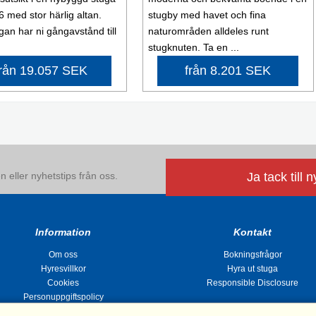
6 med stor härlig altan.
stugby med havet och fina
gan har ni gångavstånd till
naturområden alldeles runt
stugknuten. Ta en ...
från 19.057 SEK
från 8.201 SEK
 eller nyhetstips från oss.
Ja tack till 
Information
Kontakt
Om oss
Bokningsfrågor
Hyresvillkor
Hyra ut stuga
Cookies
Responsible Disclosure
Personuppgiftspolicy