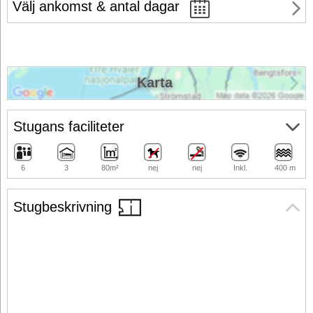
Välj ankomst & antal dagar
Karta
Stugans faciliteter
6
3
80m²
nej
nej
Inkl.
400 m
Stugbeskrivning