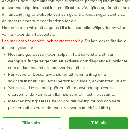
använder dem i kombination med tillhörande personlig information för
8 personer, 130 m²
8 personer, 75 m²
att komma ihåg dina inställningar, förbättra våra tjänster, för att spåra
70 m till sjö/hav:.
300 m till sjö/hav:.
din användning av webbplatsen och göra trafikmätningar samt visa
Milsvid havsutsikt i soligt och
Mysig stuga i soligt läge med
de mest relevanta meddelandena för dig.
rofyllt läge Här hälsas ni
havsutsikt Välkommen till ett
Nedan kan du välja att säga ok till alla kakor eller välja vilka av våra
välkommen till en lugn, rofylld
soligt och charmant
valfria kakor du vill acceptera.
och familjevänlig miljö med
semesterboende med
Läs mer om vår cookie- och sekretesspolicy
. Du kan också återkalla
milsvid havsutsikt och
havsutsikt i en nybyggd stuga
ditt samtycke
här
.
fantastiska solnedgångar. Från
från 2016 med stor härlig altan.
Nödvändiga: Dessa kakor hjälper till att säkerställa att vår
stugan går ni via gräsmattan ...
Från stugan har ni gångavstån
webbplats fungerar genom att aktivera grundläggande funktioner
till flera ...
som att komma ihåg listan över favorithus.
Funktionella: Dessa används för att komma ihåg dina
från 15.671 SEK
från 19.057 SEK
sökinställningar, t.ex. antal personer, husdjur, ankomstdatum etc.
Statistiska: Dessa möjliggör en bättre användarupplevelse,
eftersom vi då kan veta vilka hus som är mest intressanta.
Marknadsföring: Dessa kakor gör det möjligt för oss och våra
partners att leverera det mest relevanta innehållet till dig.
Tillåt valda
Tillåt allt