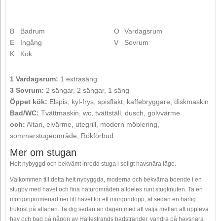
B
Badrum
O
Vardagsrum
E
Ingång
V
Sovrum
K
Kök
1 Vardagsrum:
1 extrasäng
3 Sovrum:
2 sängar, 2 sängar, 1 säng
Öppet kök:
Elspis, kyl-frys, spisfläkt, kaffebryggare, diskmaskin
Bad/WC:
Tvättmaskin, wc, tvättställ, dusch, golvvärme
och:
Altan, elvärme, utegrill, modern möblering,
sommarstugeområde, Rökförbud
Mer om stugan
Helt nybyggd och bekvämt inredd stuga i soligt havsnära läge.
Välkommen till detta helt nybyggda, moderna och bekväma boende i en
stugby med havet och fina naturområden alldeles runt stugknuten. Ta en
morgonpromenad ner till havet för ett morgondopp, ät sedan en härlig
frukost på altanen. Ta dig sedan an dagen med att välja mellan att uppleva
hav och bad på någon av Hällestrands badstränder, vandra på havsnära