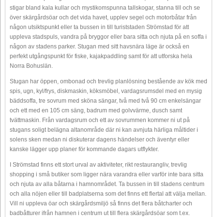
stigar bland kala kullar och mystikomspunna tallskogar, stanna till och se
över skärgårdsöar och det vida havet, upplev segel och motorbåtar från
någon utsiktspunkt eller ta bussen in till turiststaden Strömstad för att
uppleva stadspuls, vandra på bryggor eller bara sitta och njuta på en soffa i
någon av stadens parker. Stugan med sitt havsnära läge är också en
perfekt utgångspunkt för fiske, kajakpaddling samt för att utforska hela
Norra Bohuslän.
Stugan har öppen, ombonad och trevlig planlösning bestående av kök med
spis, ugn, kyl/frys, diskmaskin, köksmöbel, vardagsrumsdel med en mysig
bäddsoffa, tre sovrum med sköna sängar, två med två 90 cm enkelsängar
och ett med en 105 cm säng, badrum med golvvärme, dusch samt
tvättmaskin. Från vardagsrum och ett av sovrummen kommer ni ut på
stugans soligt belägna altanområde där ni kan avnjuta härliga måltider i
solens sken medan ni diskuterar dagens händelser och äventyr eller
kanske lägger upp planer för kommande dagars utflykter.
I Strömstad finns ett stort urval av aktiviteter, rikt restaurangliv, trevlig
shopping i små butiker som ligger nära varandra eller varför inte bara sitta
och njuta av alla båtarna i hamnområdet. Ta bussen in till stadens centrum
och alla nöjen eller till badplatserna som det finns ett flertal att välja mellan.
Vill ni uppleva öar och skärgårdsmiljö så finns det flera båtcharter och
badbåtturer ifrån hamnen i centrum ut till flera skärgårdsöar som t.ex.